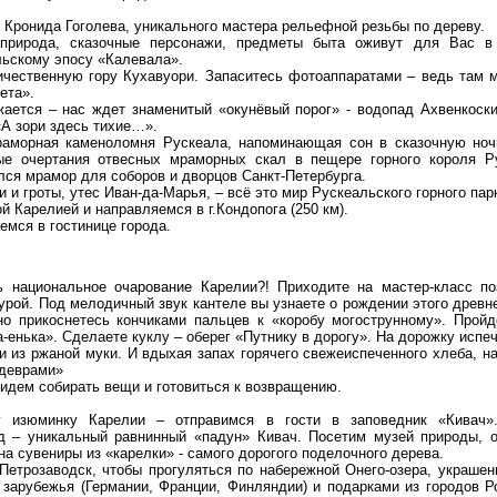
 Кронида Гоголева, уникального мастера рельефной резьбы по дереву.
природа, сказочные персонажи, предметы быта оживут для Вас в
льскому эпосу «Калевала».
ичественную гору Кухавуори. Запаситесь фотоаппаратами – ведь там 
ета».
ается – нас ждет знаменитый «окунёвый порог» - водопад Ахвенкоски
А зори здесь тихие…».
раморная каменоломня Рускеала, напоминающая сон в сказочную ноч
ые очертания отвесных мраморных скал в пещере горного короля Р
ся мрамор для соборов и дворцов Санкт-Петербурга.
 и гроты, утес Иван-да-Марья, – всё это мир Рускеальского горного пар
 Карелией и направляемся в г.Кондопога (250 км).
мся в гостинице города.
ь национальное очарование Карелии?! Приходите на мастер-класс по
урой. Под мелодичный звук кантеле вы узнаете о рождении этого древн
но прикоснетесь кончиками пальцев к «коробу могострунному». Прой
-енька». Сделаете куклу – оберег «Путнику в дорогу». На дорожку испеч
и из ржаной муки. И вдыхая запах горячего свежеиспеченного хлеба, н
деврами»
идем собирать вещи и готовиться к возвращению.
 изюминку Карелии – отправимся в гости в заповедник «Кивач»
д – уникальный равнинный «падун» Кивач. Посетим музей природы, 
а сувениры из «карелки» - самого дорогого поделочного дерева.
Петрозаводск, чтобы прогуляться по набережной Онего-озера, украшен
 зарубежья (Германии, Франции, Финляндии) и подарками из городов Р