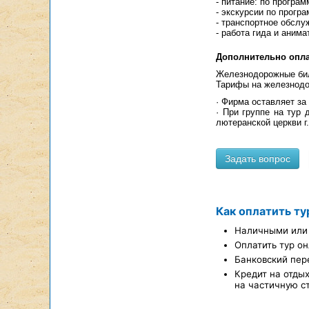
- питание: по програм
- экскурсии по прогр
- транспортное обслу
- работа гида и анима
Дополнительно опла
Железнодорожные би
Тарифы на железнодор
· Фирма оставляет за
· При группе на тур
лютеранской церкви г
Как оплатить ту
Наличными или 
Оплатить тур он
Банковский пер
Кредит на отды
на частичную с