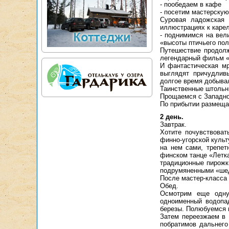
- пообедаем в кафе
- посетим мастерскую
Суровая ладожская 
иллюстрациях к каре
- поднимимся на вел
«высоты птичьего пол
Путешествие продолж
легендарный фильм «
И фантастическая м
выглядят причудлив
долгое время добывал
Таинственные штольни
Прощаемся с Западной
По прибытии размещае
2 день.
Завтрак.
Хотите почувствоват
финно-угорской культ
на нем сами, трепет
финском танце «Летка
традиционные пирожк
подрумяненными «ше
После мастер-класса 
Обед.
Осмотрим еще одну
одноименный водопа
березы. Полюбуемся н
Затем переезжаем в 
побратимов дальнего