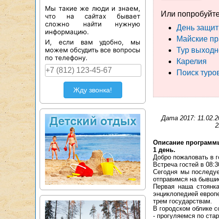
Мы такие же люди и знаем,
Или попробуйте
что на сайтах бывает
сложно найти нужную
День защит
информацию.
Майские пр
И, если вам удобно, мы
можем обсудить все вопросы
Тур выходн
по телефону.
Карелия
Поиск туро
Жду звонка!
Дата 2017: 11.02.20
2
Описание программ
1 день.
Добро пожаловать в 
Встреча гостей в 08:
Сегодня мы последуем
отправимся на бывши
Первая наша стоянка
энциклопедией европ
трем государствам.
В городском облике 
- прогуляемся по ста