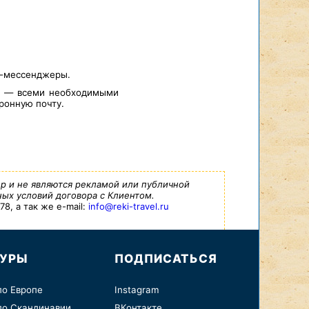
т-мессенджеры.
а — всеми необходимыми
ронную почту.
р и не являются рекламой или публичной
ых условий договора с Клиентом.
8, а так же e-mail:
info@reki-travel.ru
ТУРЫ
ПОДПИСАТЬСЯ
по Европе
Instagram
по Скандинавии
ВКонтакте