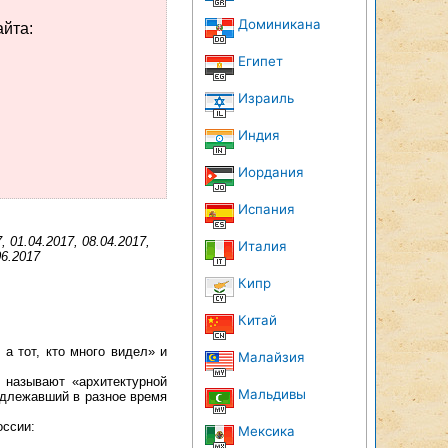
Доминикана
айта:
Египет
Израиль
Индия
Иордания
Испания
, 01.04.2017, 08.04.2017,
Италия
06.2017
Кипр
Китай
а тот, кто много видел» и
Малайзия
у называют «архитектурной
Мальдивы
адлежавший в разное время
оссии:
Мексика