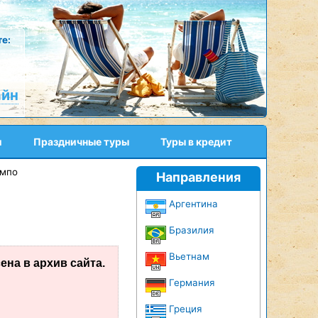
е:
айн
и
Праздничные туры
Туры в кредит
ампо
Направления
Аргентина
Бразилия
Вьетнам
на в архив сайта.
Германия
Греция