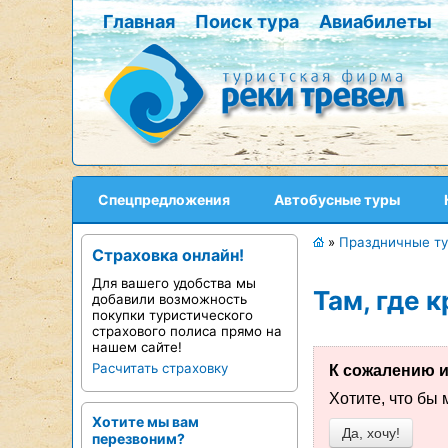
Главная
Поиск тура
Авиабилеты
Спецпредложения
Автобусные туры
»
Праздничные т
Страховка онлайн!
Для вашего удобства мы
Там, где 
добавили возможность
покупки туристического
страхового полиса прямо на
нашем сайте!
Расчитать страховку
К сожалению и
Хотите, что бы
Хотите мы вам
Да, хочу!
перезвоним?