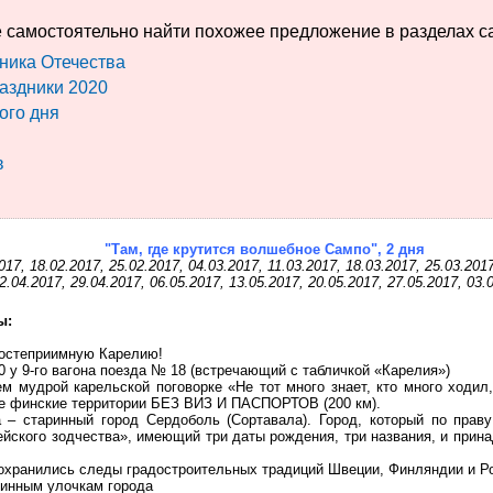
 самостоятельно найти похожее предложение в разделах с
ника Отечества
аздники 2020
ого дня
в
"Там, где крутится волшебное Сампо", 2 дня
17, 18.02.2017, 25.02.2017, 04.03.2017, 11.03.2017, 18.03.2017, 25.03.2017
2.04.2017, 29.04.2017, 06.05.2017, 13.05.2017, 20.05.2017, 27.05.2017, 03.
ы:
гостеприимную Карелию!
30 у 9-го вагона поезда № 18 (встречающий с табличкой «Карелия»)
 мудрой карельской поговорке «Не тот много знает, кто много ходил, 
е финские территории БЕЗ ВИЗ И ПАСПОРТОВ (200 км).
 – старинный город Сердоболь (Сортавала). Город, который по прав
ейского зодчества», имеющий три даты рождения, три названия, и прин
сохранились следы градостроительных традиций Швеции, Финляндии и Р
ринным улочкам города