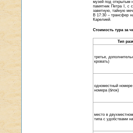
музей под открытым 
памятник Петра I, с
заветную, тайную меч
В 17:30 – трансфер н
Карелией.
Стоимость тура за ч
Тип ра
третье, дополнительн
кровать)
одноместный номере 
номера (блок)
место в двухместном
типа с удобствами н