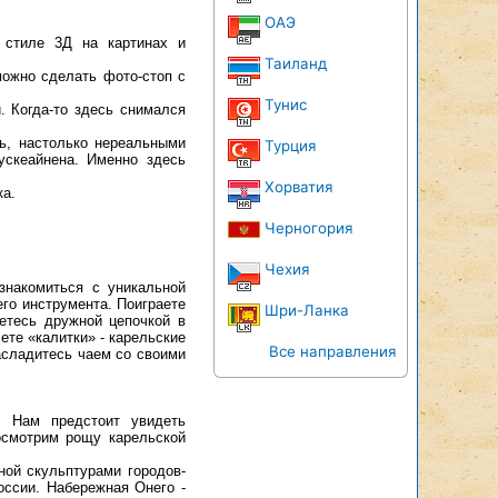
ОАЭ
 стиле 3Д на картинах и
Таиланд
можно сделать фото-стоп с
Тунис
. Когда-то здесь снимался
ь, настолько нереальными
Турция
ускеайнена. Именно здесь
Хорватия
ка.
Черногория
Чехия
знакомиться с уникальной
его инструмента. Поиграете
Шри-Ланка
детесь дружной цепочкой в
ете «калитки» - карельские
Все направления
асладитесь чаем со своими
. Нам предстоит увидеть
осмотрим рощу карельской
ной скульптурами городов-
оссии. Набережная Онего -