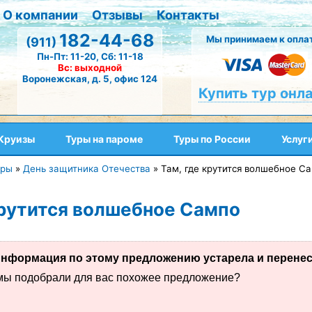
О компании
Отзывы
Контакты
182-44-68
Мы принимаем к оплат
(911)
Пн-Пт: 11-20, Сб: 11-18
Вс: выходной
Воронежская, д. 5, офис 124
Купить тур онл
Круизы
Туры на пароме
Туры по России
Услуг
уры
»
День защитника Отечества
»
Там, где крутится волшебное С
крутится волшебное Сампо
нформация по этому предложению устарела и перенесе
 мы подобрали для вас похожее предложение?