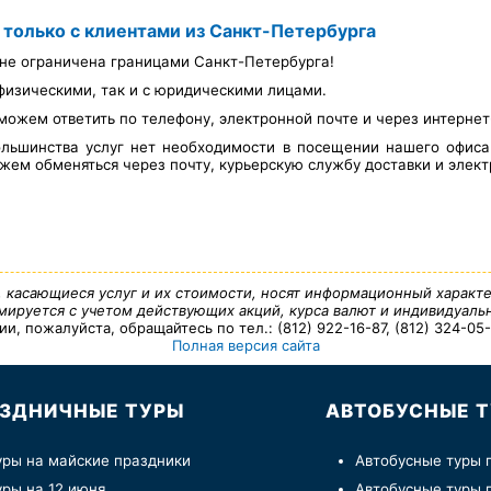
 только с клиентами из Санкт-Петербурга
не ограничена границами Санкт-Петербурга!
физическими, так и с юридическими лицами.
можем ответить по телефону, электронной почте и через интерне
льшинства услуг нет необходимости в посещении нашего офис
ем обменяться через почту, курьерскую службу доставки и элект
, касающиеся услуг и их стоимости, носят информационный характе
ируется с учетом действующих акций, курса валют и индивидуальн
 пожалуйста, обращайтесь по тел.: (812) 922-16-87, (812) 324-05-7
Полная версия сайта
ЗДНИЧНЫЕ ТУРЫ
АВТОБУСНЫЕ 
уры на майские праздники
Автобусные туры 
уры на 12 июня
Автобусные туры 