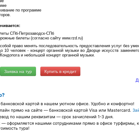
ме
амме
живание по программе
торов.
чивается:
леты СПб-Петрозаводск-СПб
ожные билеты (согласно сайту www.rzd.ru)
 собой право менять последовательность предоставления услуг без уме
 до 10 человек - концерт органной музыки во Дворце искусств заменяе
.Кондопога и небольшой концерт органной музыки.
Купить в кредит
Д
р?
банковской картой в нашем уютном офисе. Удобно и комфортно!
лайн прямо на сайте — банковской картой Visa или Mastercard.
За
евод по нашим реквизитам — срок зачислений 1-3 дня.
х — оформляется нашими сотрудниками прямо в офисе турфирмы, ка
тоимость тура!