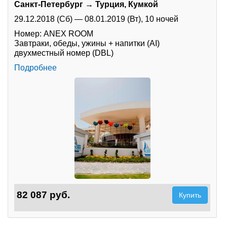
Санкт-Петербург → Турция, Кумкой
Туры по России
29.12.2018 (Сб)
—
08.01.2019 (Вт),
10 ночей
Номер: ANEX ROOM
Автобусные туры
Завтраки, обеды, ужины + напитки (AI)
двухместный номер (DBL)
Круизы
Подробнее
Туры на пароме
Авиабилеты
Туристическая страховка
Услуги
О компании
Отзывы
82 087 руб.
Купить