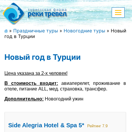
Меню
Показа
меню
+7 (911) 182-44-68
»
Праздничные туры
»
Новогодние туры
»
Новый
год в Турции
Адрес офиса, контакты
Полная версия сайта
Новый год в Турции
Цена указана за 2-х человек!
Главная
В стоимость входит:
авиаперелет, проживание в
отеле, питание ALL, мед. страховка, трансфер.
Спецпредложения
Дополнительно:
Новогодний ужин
Праздничные туры
Страны и направления
Side Alegria Hotel & Spa 5*
Рейтинг 7.9
Поиск тура