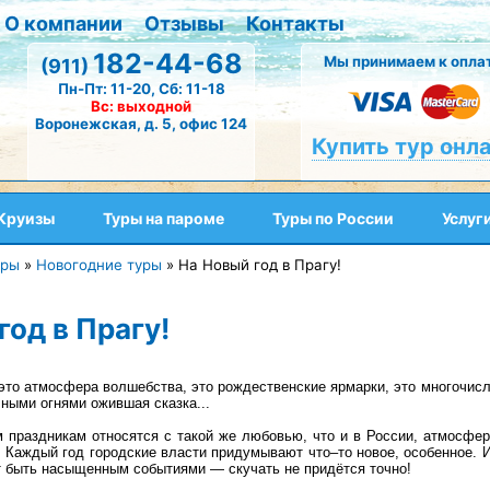
О компании
Отзывы
Контакты
182-44-68
Мы принимаем к оплат
(911)
Пн-Пт: 11-20, Сб: 11-18
Вс: выходной
Воронежская, д. 5, офис 124
Купить тур онл
Круизы
Туры на пароме
Туры по России
Услуг
уры
»
Новогодние туры
»
На Новый год в Прагу!
год в Прагу!
 это атмосфера волшебства, это рождественские ярмарки, это многочисл
ными огнями ожившая сказка...
м праздникам относятся с такой же любовью, что и в России, атмосфер
. Каждый год городские власти придумывают что–то новое, особенное.
 быть насыщенным событиями — скучать не придётся точно!