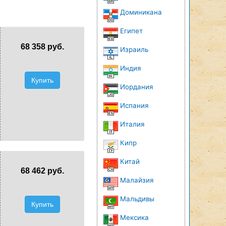
Доминикана
Египет
68 358 руб.
Израиль
Индия
Купить
Иордания
Испания
Италия
Кипр
Китай
68 462 руб.
Малайзия
Мальдивы
Купить
Мексика