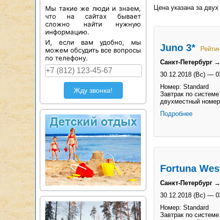
Цена указана за двух
Мы такие же люди и знаем,
что на сайтах бывает
сложно найти нужную
информацию.
И, если вам удобно, мы
Juno 3*
Рейтин
можем обсудить все вопросы
по телефону.
Санкт-Петербург →
30.12.2018 (Вс)
—
0
Номер: Standard
Жду звонка!
Завтрак по системе
двухместный номер
Подробнее
Fortuna Wes
Санкт-Петербург →
30.12.2018 (Вс)
—
0
Номер: Standard
Завтрак по системе