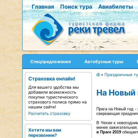
Главная
Поиск тура
Авиабилеты
Спецпредложения
Автобусные туры
»
Праздничные т
Страховка онлайн!
Для вашего удобства мы
На Новый 
добавили возможность
покупки туристического
страхового полиса прямо на
нашем сайте!
Прага на Новый год -
Расчитать страховку
сверкающая празднич
В Чехии к новогодни
менее зажигательная
Хотите мы вам
в Праге 2019
обещает
перезвоним?