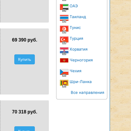
ОАЭ
Таиланд
Тунис
Турция
69 390 руб.
Хорватия
Купить
Черногория
Чехия
Шри-Ланка
Все направления
70 318 руб.