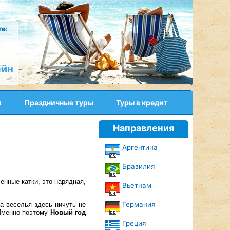
е:
айн
и
Праздничные туры
Туры в кредит
Направления
Аргентина
Бразилия
енные катки, это нарядная,
Вьетнам
Германия
а веселья здесь ничуть не
 Именно поэтому
Новый год
Греция