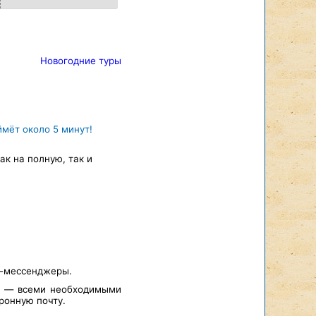
Новогодние туры
ймёт около 5 минут!
к на полную, так и
т-мессенджеры.
а — всеми необходимыми
ронную почту.