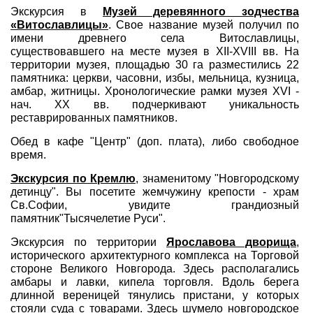
Экскурсия в
Музей деревянного зодчества
«Витославлицы»
. Свое название музей получил по
имени древнего села Витославлицы,
существовавшего на месте музея в XII-XVIII вв. На
территории музея, площадью 30 га разместились 22
памятника: церкви, часовни, избы, мельница, кузница,
амбар, житницы. Хронологические рамки музея XVI -
нач. XX вв. подчеркивают уникальность
реставрированных памятников.
Обед в кафе "Центр" (доп. плата), либо свободное
время.
Экскурсия по Кремлю
, знаменитому "Новгородскому
детинцу". Вы посетите жемчужину крепости - храм
Св.Софии, увидите грандиозный
памятник"Тысячелетие Руси".
Экскурсия по территории
Ярославова дворища
,
исторического архитектурного комплекса на Торговой
стороне Великого Новгорода. Здесь располагались
амбары и лавки, кипела торговля. Вдоль берега
длинной вереницей тянулись пристани, у которых
стояли суда с товарами. Здесь шумело новгородское