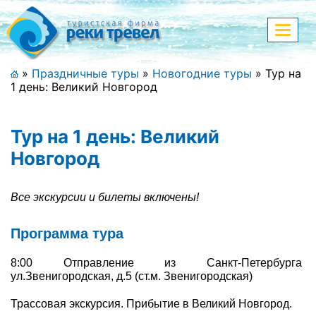
Меню
Показа
меню
+7 (911) 182-44-68
»
Праздничные туры
»
Новогодние туры
»
Тур на
1 день: Великий Новгород
Адрес офиса, контакты
Полная версия сайта
Тур на 1 день: Великий
Новгород
Главная
Все экскурсии и билеты включены!
Спецпредложения
Программа тура
Праздничные туры
8:00 Отправление из Санкт-Петербурга
ул.Звенигородская, д.5 (ст.м. Звенигородская)
Страны и направления
Трассовая экскурсия. Прибытие в Великий Новгород.
Поиск тура