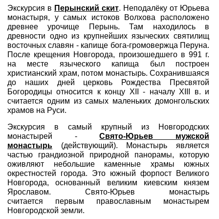
Экскурсия в
Перынский скит
. Неподалёку от Юрьева
монастыря, у самых истоков Волхова расположено
Туры по России
древнее урочище Перынь. Там находилось в
древности одно из крупнейших языческих святилищ
Автобусные туры
восточных славян - капище бога-громовержца Перуна.
После крещения Новгорода, произошедшего в 991 г.
Круизы
на месте языческого капища был построен
христианский храм, потом монастырь. Сохранившаяся
Туры на пароме
до наших дней церковь Рождества Пресвятой
Богородицы относится к концу XII - началу XIII в. и
считается одним из самых маленьких домонгольских
Авиабилеты
храмов на Руси.
Туристическая страховка
Экскурсия в самый крупный из Новгородских
монастырей -
Свято-Юрьев мужской
Услуги
монастырь
(действующий). Монастырь является
частью грандиозной природной панорамы, которую
оживляют небольшие каменные храмы южных
О компании
окрестностей города. Это южный форпост Великого
Новгорода, основанный великим киевским князем
Отзывы
Ярославом. Свято-Юрьев монастырь
считается первым православным монастырем
Новгородской земли.