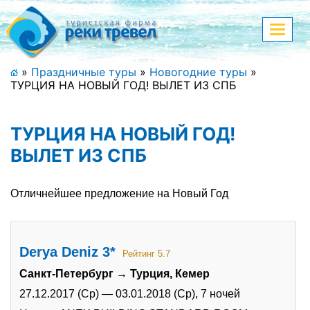
Меню
Показа
меню
+7 (911) 182-44-68
»
Праздничные туры
»
Новогодние туры
»
ТУРЦИЯ НА НОВЫЙ ГОД! ВЫЛЕТ ИЗ СПБ
Адрес офиса, контакты
Полная версия сайта
ТУРЦИЯ НА НОВЫЙ ГОД!
ВЫЛЕТ ИЗ СПБ
Главная
Отличнейшее предложение на Новый Год
Спецпредложения
Праздничные туры
Derya Deniz 3*
Рейтинг 5.7
Санкт-Петербург → Турция, Кемер
Страны и направления
27.12.2017 (Ср)
—
03.01.2018 (Ср),
7 ночей
Поиск тура