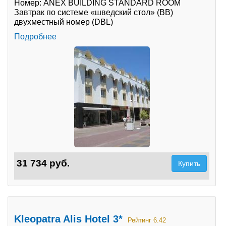
Номер: ANEX BUILDING STANDARD ROOM
Завтрак по системе «шведский стол» (BB)
Туры по России
двухместный номер (DBL)
Подробнее
Автобусные туры
Круизы
Туры на пароме
Авиабилеты
Туристическая страховка
Услуги
31 734 руб.
Купить
О компании
Отзывы
Kleopatra Alis Hotel 3*
Рейтинг 6.42