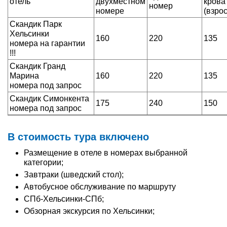
отель
двухместном
крова
номер
номере
(взро
Скандик Парк
Хельсинки
160
220
135
номера на гарантии
!!!
Скандик Гранд
Марина
160
220
135
номера под запрос
Скандик Симонкента
175
240
150
номера под запрос
В стоимость тура включено
Размещение в отеле в номерах выбранной
категории;
Завтраки (шведский стол);
Автобусное обслуживание по маршруту
СПб-Хельсинки-СПб;
Обзорная экскурсия по Хельсинки;