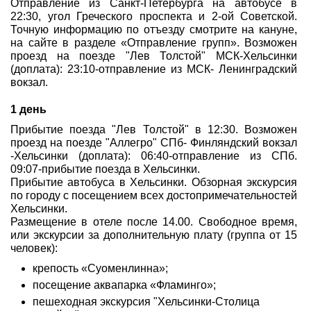
Отправление из Санкт-Петербурга на автобусе в
22:30, угол Греческого проспекта и 2-ой Советской.
Туры по России
Точную информацию по отъезду смотрите на кануне,
на сайте в разделе «Отправление групп». Возможен
Автобусные туры
проезд на поезде "Лев Толстой" МСК-Хельсинки
(доплата): 23:10-отправление из МСК- Ленинградский
вокзал.
Круизы
1 день
Туры на пароме
Прибытие поезда "Лев Толстой" в 12:30. Возможен
проезд на поезде "Аллегро" СПб- Финляндский вокзал
Авиабилеты
-Хельсинки (доплата): 06:40-отправление из СПб.
09:07-прибытие поезда в Хельсинки.
Туристическая страховка
Прибытие автобуса в Хельсинки. Обзорная экскурсия
по городу с посещением всех достопримечательностей
Услуги
Хельсинки.
Размещение в отеле после 14.00. Свободное время,
О компании
или экскурсии за дополнительную плату (группа от 15
человек):
Отзывы
крепость «Суоменлинна»;
посещение аквапарка «Фламинго»;
пешеходная экскурсия "Хельсинки-Столица