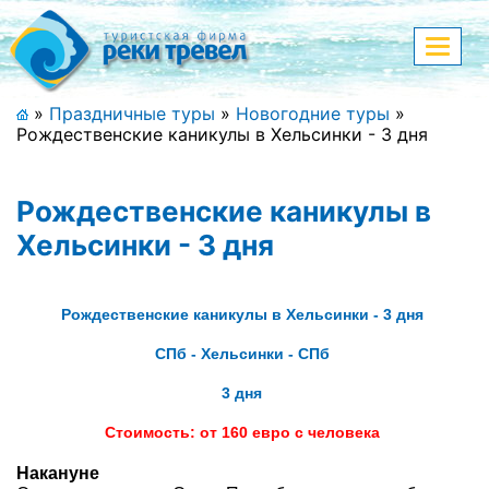
Меню
Показа
меню
+7 (911) 182-44-68
»
Праздничные туры
»
Новогодние туры
»
Рождественские каникулы в Хельсинки - 3 дня
Адрес офиса, контакты
Полная версия сайта
Рождественские каникулы в
Хельсинки - 3 дня
Главная
Рождественские каникулы в Хельсинки - 3 дня
Спецпредложения
СПб - Хельсинки - СПб
Праздничные туры
3 дня
Стоимость: от 160 евро с человека
Страны и направления
Накануне
Поиск тура