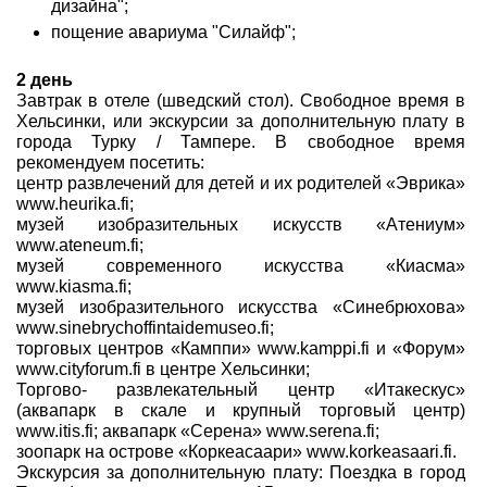
дизайна";
пощение авариума "Силайф";
2 день
Завтрак в отеле (шведский стол). Свободное время в
Хельсинки, или экскурсии за дополнительную плату в
города Турку / Тампере. В свободное время
рекомендуем посетить:
центр развлечений для детей и их родителей «Эврика»
www.heurika.fi;
музей изобразительных искусств «Атениум»
www.ateneum.fi;
музей современного искусства «Киасма»
www.kiasma.fi;
музей изобразительного искусства «Синебрюхова»
www.sinebrychoffintaidemuseo.fi;
торговых центров «Камппи» www.kamppi.fi и «Форум»
www.cityforum.fi в центре Хельсинки;
Торгово- развлекательный центр «Итакескус»
(аквапарк в скале и крупный торговый центр)
www.itis.fi; аквапарк «Серена» www.serena.fi;
зоопарк на острове «Коркеасаари» www.korkeasaari.fi.
Экскурсия за дополнительную плату: Поездка в город