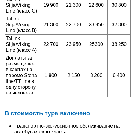
Silja/Viking
19 900
21 300
22 600
30 800
Line (класс С)
Tallink
Silja/Viking
21 300
22 700
23 950
32 300
Line (класс В)
Tallink
Silja/Viking
22 700
23 950
25300
33 250
Line (класс А)
Доплаты за
размещение
в каютах на
пароме Stena
1 800
2 150
3 200
6 400
line/TT line в
одну сторону
на человека:
В стоимость тура включено
Транспортно-экскурсионное обслуживание на
автобусах евро-класса