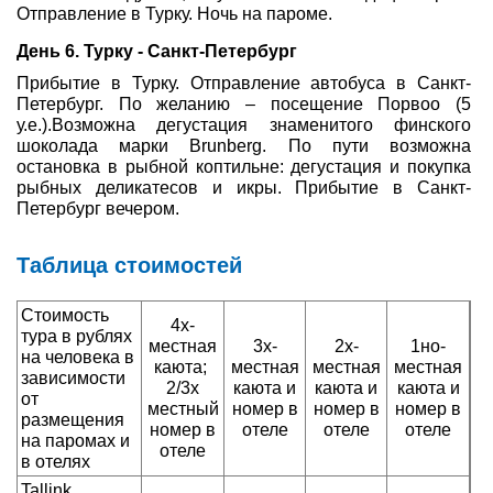
Отправление в Турку. Ночь на пароме.
День 6. Турку - Санкт-Петербург
Прибытие в Турку. Отправление автобуса в Санкт-
Петербург. По желанию – посещение Порвоо (5
у.е.).Возможна дегустация знаменитого финского
шоколада марки Brunberg. По пути возможна
остановка в рыбной коптильне: дегустация и покупка
рыбных деликатесов и икры. Прибытие в Санкт-
Петербург вечером.
Таблица стоимостей
Стоимость
4х-
тура в рублях
местная
3х-
2х-
1но-
на человека в
каюта;
местная
местная
местная
зависимости
2/3х
каюта и
каюта и
каюта и
от
местный
номер в
номер в
номер в
размещения
номер в
отеле
отеле
отеле
на паромах и
отеле
в отелях
Tallink