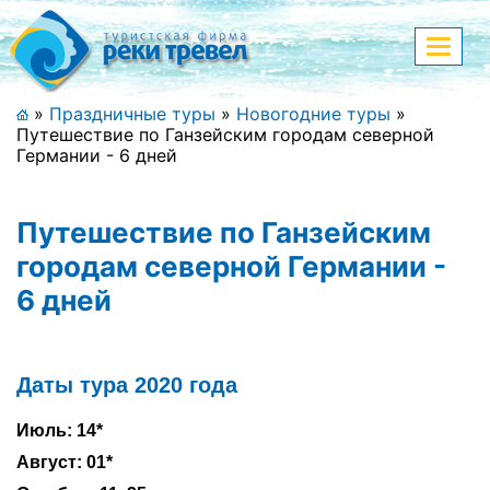
Меню
Показа
меню
+7 (911) 182-44-68
»
Праздничные туры
»
Новогодние туры
»
Путешествие по Ганзейским городам северной
Адрес офиса, контакты
Германии - 6 дней
Полная версия сайта
Путешествие по Ганзейским
городам северной Германии -
6 дней
Главная
Спецпредложения
Даты тура 2020 года
Праздничные туры
Июль: 14*
Страны и направления
Август: 01*
Поиск тура