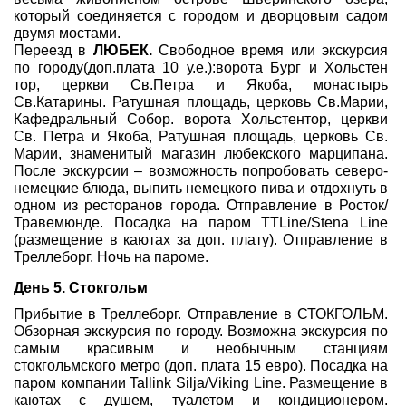
который соединяется с городом и дворцовым садом
двумя мостами.
Переезд в
ЛЮБЕК.
Свободное время или экскурсия
по городу(доп.плата 10 у.е.):ворота Бург и Хольстен
тор, церкви Св.Петра и Якоба, монастырь
Св.Катарины. Ратушная площадь, церковь Св.Марии,
Кафедральный Собор. ворота Хольстентор, церкви
Св. Петра и Якоба, Ратушная площадь, церковь Св.
Марии, знаменитый магазин любекского марципана.
После экскурсии – возможность попробовать северо-
немецкие блюда, выпить немецкого пива и отдохнуть в
одном из ресторанов города. Отправление в Росток/
Травемюнде. Посадка на паром TTLine/Stena Line
(размещение в каютах за доп. плату). Отправление в
Треллеборг. Ночь на пароме.
День 5. Стокгольм
Прибытие в Треллеборг. Отправление в СТОКГОЛЬМ.
Обзорная экскурсия по городу. Возможна экскурсия по
самым красивым и необычным станциям
стокгольмского метро (доп. плата 15 евро). Посадка на
паром компании Tallink Silja/Viking Line. Размещение в
каютах с душем, туалетом и кондиционером.