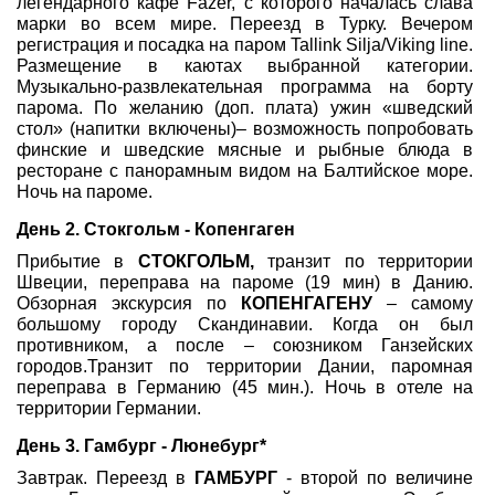
легендарного кафе Fazer, с которого началась слава
марки во всем мире. Переезд в Турку. Вечером
регистрация и посадка на паром Tallink Silja/Viking line.
Размещение в каютах выбранной категории.
Музыкально-развлекательная программа на борту
парома. По желанию (доп. плата) ужин «шведский
стол» (напитки включены)– возможность попробовать
финские и шведские мясные и рыбные блюда в
ресторане с панорамным видом на Балтийское море.
Ночь на пароме.
День 2. Стокгольм - Копенгаген
Прибытие в
СТОКГОЛЬМ,
транзит по территории
Швеции, переправа на пароме (19 мин) в Данию.
Обзорная экскурсия по
КОПЕНГАГЕНУ
– самому
большому городу Скандинавии. Когда он был
противником, а после – союзником Ганзейских
городов.Транзит по территории Дании, паромная
переправа в Германию (45 мин.). Ночь в отеле на
территории Германии.
День 3.
Гамбург - Люнебург*
Завтрак. Переезд в
ГАМБУРГ
- второй по величине