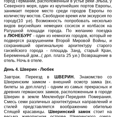
город Германии, расположенный в устье реки Эльба, у
Северного моря, один из крупнейших портов Европы,
занимает первое место среди городов Европы по
количеству мостов. Свободное время или экскурсия по
городу(10 у.е). Возможность попробовать несколько
видов вкуснейших немецких сосисок и колбасок на
Ратушной площади города. По желанию поездка
в
ЛЮНЕБУРГ
- один из немногих городов, который не
подвергся разрушениям Второй Мировой Войны, и
сохранивший оригинальную архитектуру старого
ганзейского города - площадь Занд, старый Кран,
Беременный дом...( доп. плата 25 у.е.) Возвращение в
отель. Ночь в отеле.
День 4.
Шверин - Любек
Завтрак. Переезд в
ШВЕРИН.
Знакомство со
Шверинским замком - внешний осмотр замка (вх.
билеты за доп.плату) - одним из самых прекрасных и
древних германских замков, расположенным в городе
Шверин в земле Мекленбург-Передняя Померания.
Смесь семи различных архитектурных направлений и
стилей представляется воображению обителью
Спящей красавицы.
Шверинский замок
стоит на
весьма живописном острове Шверинского озера,