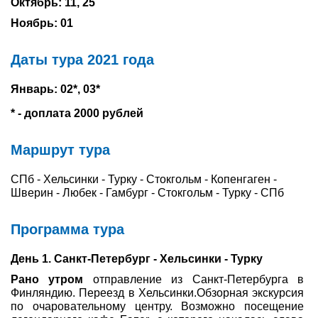
Октябрь: 11, 25
Ноябрь: 01
Туры по России
Автобусные туры
Даты тура 2021 года
Круизы
Январь: 02*, 03*
* - доплата 2000 рублей
Туры на пароме
Маршрут тура
Авиабилеты
Туристическая страховка
СПб - Хельсинки - Турку - Стокгольм - Копенгаген -
Шверин - Любек - Гамбург - Стокгольм - Турку - СПб
Услуги
Программа тура
О компании
День 1. Санкт-Петербург - Хельсинки - Турку
Отзывы
Рано утром
отправление из Санкт-Петербурга в
Финляндию. Переезд в Хельсинки.Обзорная экскурсия
по очаровательному центру. Возможно посещение