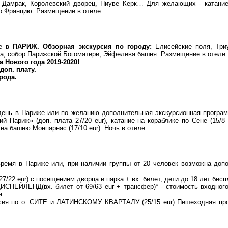
 Дамрак, Королевский дворец, Ниуве Керк… Для желающих - катание
 во Францию. Размещение в отеле.
ие в
ПАРИЖ. Обзорная экскурсия по городу:
Елисейские поля, Три
а, собор Парижской Богоматери, Эйфелева башня. Размещение в отеле. 
а Нового года 2019-2020!
доп. плату.
рода.
день в Париже или по желанию дополнительная экскурсионная програм
ий Париж» (доп. плата 27/20 eur), катание на кораблике по Сене (15/
 на башню Монпарнас (17/10 eur). Ночь в отеле.
время в Париже или, при наличии группы от 20 человек возможна доп
7/22 eur) с посещением дворца и парка + вх. билет, дети до 18 лет бесп
ДИСНЕЙЛЕНД(вх. билет от 69/63 eur + трансфер)* - стоимость входног
а.
рсия по о. СИТЕ и ЛАТИНСКОМУ КВАРТАЛУ (25/15 eur) Пешеходная п