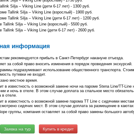
link Silja – Viking Line (взрослый) - 2750 руб.
link Silja – Viking Line (дети 6-17 лет) - 1300 руб.
ме Tallink Silja – Viking Line (взрослый) - 1900 руб.
ме Tallink Silja – Viking Line (дети 6-17 лет) - 1200 руб.
Tallink Silja – Viking Line (взрослый) - 5500 руб.
Tallink Silja – Viking Line (дети 6-17 лет) - 2600 руб.
ная информация
стам рекомендуется прибыть в Санкт-Петербург накануне отъезда.
ет за собой право вносить изменения в порядок проведения экскурсий.
раммы подразумевают использование общественного транспорта. Стоим
имость путевки не входит.
зано местное время.
ит в известность о возможной замене ночи на пароме Stena Line/TT-Line 
нии и ночь в отеле. В этом случае доплата за спальное место обязатель
 в отеле.
ит в известность о возможной замене парома TT Line с сидячими местами
смотрено сидячих мест. В этом случае доплата за размещение в каютах
оре группы, компания оставляет за собой право замены большого автоб
Купить в кредит