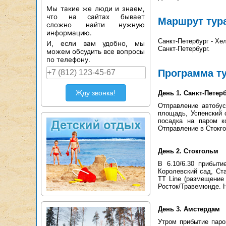
Мы такие же люди и знаем,
что на сайтах бывает
Маршрут тур
сложно найти нужную
информацию.
Санкт-Петербург - Хе
И, если вам удобно, мы
Санкт-Петербург.
можем обсудить все вопросы
по телефону.
Программа т
Жду звонка!
День 1. Санкт-Петер
Отправление автобу
площадь, Успенский с
посадка на паром ко
Отправление в Стокго
День 2. Стокгольм
В 6.10/6.30 прибыт
Королевский сад, Ст
TT Line (размещение
Росток/Травемюнде. Н
День 3. Амстердам
Утром прибытие пар