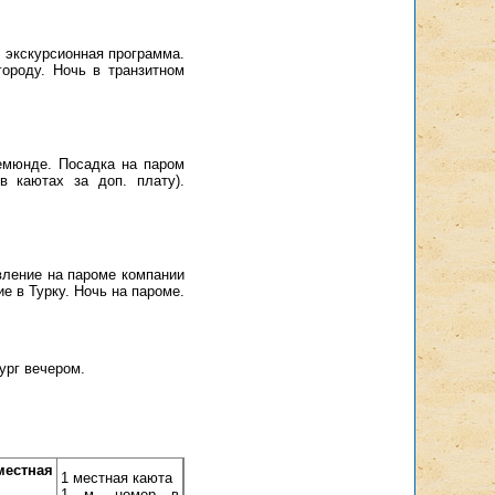
 экскурсионная программа.
городу. Ночь в транзитном
вемюнде. Посадка на паром
в каютах за доп. плату).
вление на пароме компании
ие в Турку. Ночь на пароме.
ург вечером.
стная
1 местная каюта
1 м. номер в