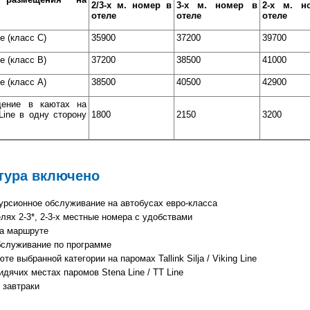
2/3-х м. номер в
3-х м. номер в
2-х м. н
отеле
отеле
отеле
ne (класс C)
35900
37200
39700
ne (класс В)
37200
38500
41000
ne (класс А)
38500
40500
42900
щение в каютах на
Line в одну сторону
1800
2150
3200
тура включено
урсионное обслуживание на автобусах евро-класса
лях 2-3*, 2-3-х местные номера с удобствами
а маршруте
бслуживание по программе
е выбранной категории на паромах Tallink Silja / Viking Line
дячих местах паромов Stena Line / TT Line
 завтраки