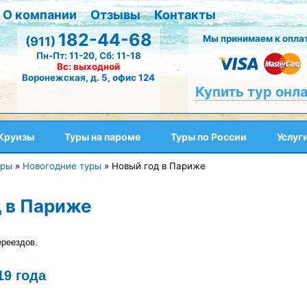
О компании
Отзывы
Контакты
182-44-68
Мы принимаем к оплат
(911)
Пн-Пт: 11-20, Сб: 11-18
Вс: выходной
Воронежская, д. 5, офис 124
Купить тур онл
Круизы
Туры на пароме
Туры по России
Услуг
уры
»
Новогодние туры
»
Новый год в Париже
 в Париже
ереездов.
19 года