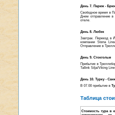
День 7. Париж - Брю
Свободное время в П
Днем отправление в
отеле.
День 8. Любек
Завтрак. Переезд в
компании Stena Lin
Отправление в Трелле
День 9. Стокгольм
Прибытие в Треллебор
Tallink Silja/Viking 
День 10. Турку - Сан
В 07.00 прибытие в
Т
Таблица сто
Стоимость тура в 
зависимости от