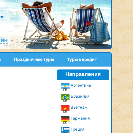
е:
айн
и
Праздничные туры
Туры в кредит
Направления
Аргентина
Бразилия
Вьетнам
Германия
Греция