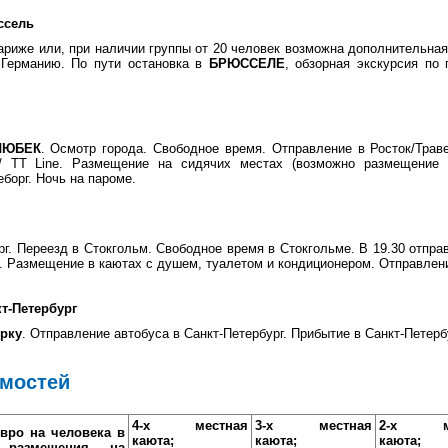
ссель
ариже или, при наличии группы от 20 человек возможна дополнительная
 Германию. По пути остановка в
БРЮССЕЛЕ
, обзорная экскурсия по 
ЛЮБЕК
. Осмотр города. Свободное время. Отправление в Росток/Тра
e/ TT Line. Размещение на сидячих местах (возможно размещение 
борг. Ночь на пароме.
г. Переезд в Стокгольм. Свободное время в Стокгольме. В 19.30 отпра
Line. Размещение в каютах с душем, туалетом и кондиционером. Отправлен
кт-Петербург
урку
. Отправление автобуса в Санкт-Петербург. Прибытие в Санкт-Петерб
имостей
4-х местная
3-х местная
2-х ме
евро на человека в
каюта;
каюта;
каюта;
 размещения на