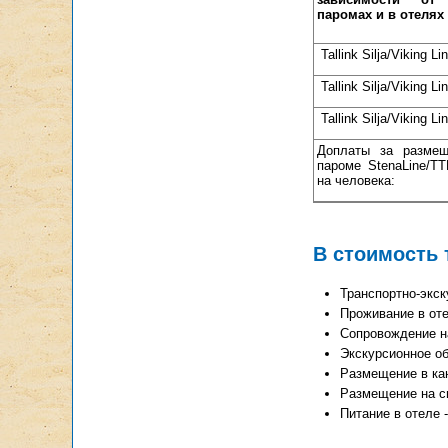
паромах и в отелях
Tallink Silja/Viking Li
Tallink Silja/Viking Li
Tallink Silja/Viking Li
Доплаты за разме
пароме StenaLine/TT
на человека:
В стоимость 
Транспортно-экск
Проживание в оте
Сопровождение н
Экскурсионное о
Размещение в кают
Размещение на си
Питание в отеле -