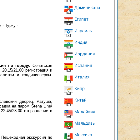
Доминикана
Египет
 - Турку -
Израиль
Индия
Иордания
Испания
ия по городу:
Сенатская
20.15/21.00 регистрация и
уалетом и кондиционером.
Италия
Кипр
Китай
олевский дворец, Ратуша,
адка на паром Stena Line/
22.45/23.00 отправление в
Малайзия
Мальдивы
Мексика
. Пешеходная экскурсия по