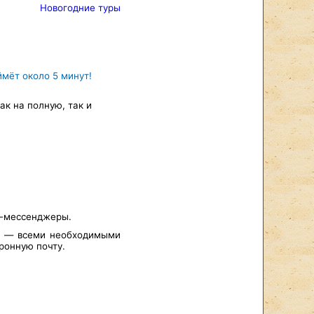
Новогодние туры
ймёт около 5 минут!
к на полную, так и
т-мессенджеры.
а — всеми необходимыми
ронную почту.