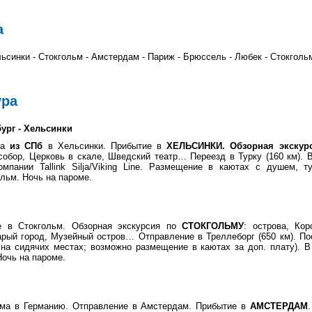
а
льсинки - Стокгольм - Амстердам - Париж - Брюссель - Любек - Стокгольм
ура
бург - Хельсинки
са
из СПб
в Хельсинки. Прибытие в
ХЕЛЬСИНКИ. Обзорная экскурс
обор, Церковь в скале, Шведский театр… Переезд в Турку (160 км). В 
мпании Tallink Silja/Viking Line. Размещение в каютах с душем, т
льм. Ночь на пароме.
ие в Стокгольм. Обзорная экскурсия по
СТОКГОЛЬМУ
: острова, Кор
арый город, Музейный остров… Отправление в Треллеборг (650 км). Пос
 на сидячих местах; возможно размещение в каютах за доп. плату). В 
очь на пароме.
ома в Германию. Отправление в Амстердам. Прибытие в
АМСТЕРДАМ