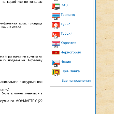
 на кораблике по каналам
ОАЭ
Таиланд
умфальная арка, площадь
Тунис
Ночь в отеле.
Турция
Хорватия
Черногория
ма (при наличии группы от
8 eur), подъём на Эйфелеву
Чехия
Шри-Ланка
Все направления
олнительная экскурсионная
латно)
о билета может меняться в
рогулка по МОНМАРТРУ (22