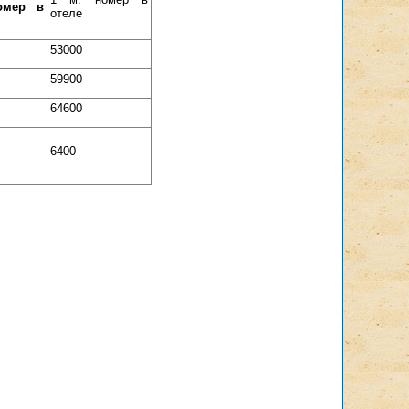
омер в
отеле
53000
59900
64600
6400