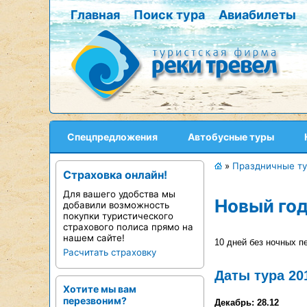
Главная
Поиск тура
Авиабилеты
Спецпредложения
Автобусные туры
»
Праздничные т
Страховка онлайн!
Для вашего удобства мы
Новый год
добавили возможность
покупки туристического
страхового полиса прямо на
нашем сайте!
10 дней без ночных п
Расчитать страховку
Даты тура 20
Хотите мы вам
перезвоним?
Декабрь: 28.12