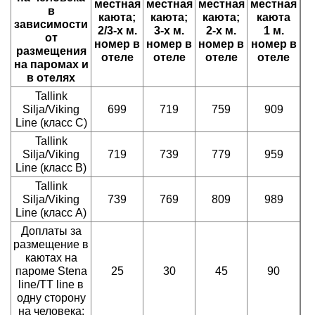
местная
местная
местная
местная
в
каюта;
каюта;
каюта;
каюта
зависимости
2/3-х м.
3-х м.
2-х м.
1 м.
от
номер в
номер в
номер в
номер в
размещения
отеле
отеле
отеле
отеле
на паромах и
в отелях
Tallink
Silja/Viking
699
719
759
909
Line (класс С)
Tallink
Silja/Viking
719
739
779
959
Line (класс В)
Tallink
Silja/Viking
739
769
809
989
Line (класс А)
Доплаты за
размещение в
каютах на
пароме Stena
25
30
45
90
line/TT line в
одну сторону
на человека: