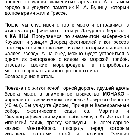
процесс создания знаменитых ароматов. А в самом
городе вы увидите памятник И. А. Бунину, который
долгое время жил в Грассе.
После мы спустимся с гор к морю и отправимся в
«кинематографическую столицу Лазурного берега» -
в
КАННЫ
. Прогуляемся по знаменитой набережной
Круазетт и увидим Дворец фестивалей и конгрессов
сего «красной лестницей», рядом с которым выложена
«аллея звёзд». А на обед можно будет устроиться в
одном из ресторанов с видом на морской прибой,
отведать свежие морепродукты и попробовать
местного провансальского розового вина.
Возвращение в отель.
Поездка по живописной горной дороге, идущей вдоль
берега моря, в знаменитое княжество
МОНАКО
-
«бриллиант в жемчужном ожерелье Лазурного берега»
(40 eur). Вы увидите Дворец Принца и Кафедральный
собор, экзотические сады св. Мартина и
Океанографический музей, набережную Альберта I и
Японский садик, трассу Формулы-1 и легендарное
казино Монте-Карло, площадь перед которым
украшена сотнями огней и гирлянд. Гуляния