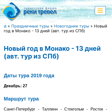
Меню
Показа
меню
+7 (911) 182-44-68
»
Праздничные туры
»
Новогодние туры
»
Новый
год в Монако - 13 дней (авт. тур из СПб)
Адрес офиса, контакты
Полная версия сайта
Новый год в Монако - 13 дней
(авт. тур из СПб)
Главная
Даты тура 2019 года
Спецпредложения
Декабрь: 27
Праздничные туры
Маршрут тура
Страны и направления
Санкт-Петербург - Таллинн - Стокгольм - Росток -
Поиск тура