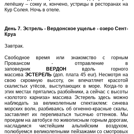
лепёшку – сокку и, кончено, устрицы в ресторанах на
Кур Солея. Ночь в отеле.
День 7. Эстрель - Вердонское ущелье - озеро Сент-
Круа
Завтрак.
Свободное время или знакомство с горным
Провансом - отправление в
заповедник
ВЕРДОН
вдоль горного
массива
ЭСТЕРЕЛЬ
(доп. плата 45 eur). Несмотря на
свою скромную высоту, он впечатляет красотой
скалистых утёсов, выступающих в море. Когда-то в
этих местах прятались разбойники, а сейчас с высоты
«золотого карниза» массива Эстерель здесь можно
наблюдать за великолепным спектаклем: синева
морских волн, разбиваясь об огненно-красные скалы,
заставляет их переливаться тысячью оттенков. Мы
проедем на автобусе по живописным горным дорогам,
насладимся чистейшим альпийским воздухом,
полюбуемся великолепными пейзажами со смотровых