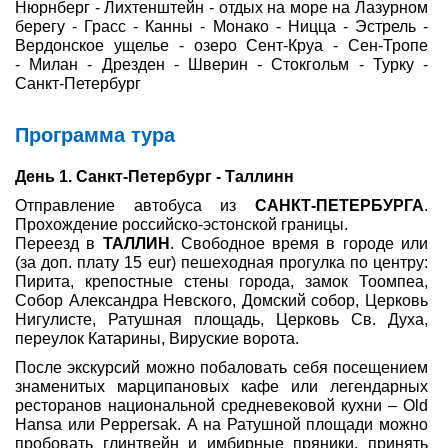
Нюрнберг - Лихтенштейн - отдых на море на Лазурном
берегу - Грасс - Канны - Монако - Ницца - Эстрель -
Туры по России
Вердонское ущелье - озеро Сент-Круа - Сен-Тропе
- Милан - Дрезден - Шверин - Стокгольм - Турку -
Автобусные туры
Санкт-Петербург
Круизы
Программа тура
Туры на пароме
День 1. Санкт-Петербург - Таллинн
Отправление автобуса из
САНКТ-ПЕТЕРБУРГА
.
Авиабилеты
Прохождение российско-эстонской границы.
Переезд в
ТАЛЛИН
. Свободное время в городе или
Туристическая страховка
(за доп. плату 15 eur) пешеходная прогулка по центру:
Пирита, крепостные стены города, замок Тоомпеа,
Услуги
Собор Александра Невского, Домский собор, Церковь
Нигулисте, Ратушная площадь, Церковь Св. Духа,
О компании
переулок Катарины, Вируские ворота.
После экскурсий можно побаловать себя посещением
Отзывы
знаменитых марципановых кафе или легендарных
ресторанов национальной средневековой кухни – Old
Hansa или Peppersak. А на Ратушной площади можно
пробовать глинтвейн и имбирные пряники, принять