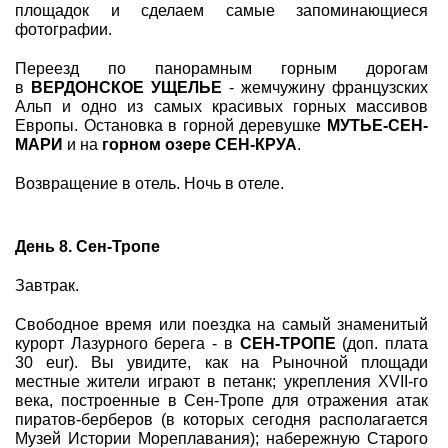
площадок и сделаем самые запоминающиеся
фотографии.
Переезд по панорамным горным дорогам
в
ВЕРДОНСКОЕ УЩЕЛЬЕ
- жемчужину французских
Альп и одно из самых красивых горных массивов
Европы. Остановка в горной деревушке
МУТЬЕ-СЕН-
МАРИ
и на
горном озере СЕН-КРУА
.
Возвращение в отель. Ночь в отеле.
День 8. Сен-Тропе
Завтрак.
Свободное время или поездка на самый знаменитый
курорт Лазурного берега - в
СЕН-ТРОПЕ
(доп. плата
30 eur). Вы увидите, как на Рыночной площади
местные жители играют в петанк; укрепления XVII-го
века, построенные в Сен-Тропе для отражения атак
пиратов-берберов (в которых сегодня располагается
Музей Истории Мореплавания); набережную Старого