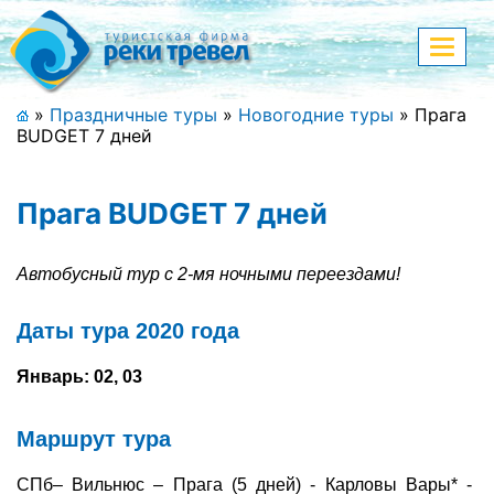
Меню
Показа
меню
+7 (911) 182-44-68
»
Праздничные туры
»
Новогодние туры
»
Прага
BUDGET 7 дней
Адрес офиса, контакты
Полная версия сайта
Прага BUDGET 7 дней
Автобусный тур с 2-мя ночными переездами!
Главная
Даты тура 2020 года
Спецпредложения
Январь: 02, 03
Праздничные туры
Маршрут тура
Страны и направления
СПб– Вильнюс – Прага (5 дней) - Карловы Вары* -
Поиск тура