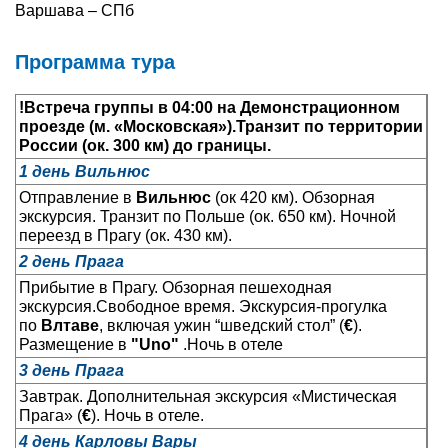
Варшава – СПб
Туры по России
Программа тура
Автобусные туры
!Встреча группы в 04:00
на Демонстрационном
Круизы
проезде (м. «Московская»).
Транзит по территории
России (ок. 300 км) до границы.
Туры на пароме
1 день Вильнюс
Отправление в
Вильнюс
(ок 420 км). Обзорная
Авиабилеты
экскурсия. Транзит по Польше (ок. 650 км). Ночной
переезд в Прагу (ок. 430 км).
Туристическая страховка
2 день Прага
Прибытие в Прагу. Обзорная пешеходная
Услуги
экскурсия.Свободное время. Экскурсия-прогулка
по
Влтаве
, включая ужин “шведский стол” (
€
).
О компании
Размещение в
"Uno"
.Ночь в отеле
3 день Прага
Отзывы
Завтрак. Дополнительная экскурсия «Мистическая
Прага» (
€
). Ночь в отеле.
4 день Карловы Вары