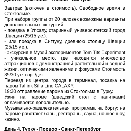
Завтрак (включен в стоимость). Свободное время в
Стокгольме.
При наборе группы от 20 человек возможны варианты
дополнительных экскурсий:
- поездка в Упсалу, старинный университетский город
Швеции (25/15 у.е.).
- или поездка в Сигтуну, древнюю столицу Швеции
(25/15 у.е.).
- экскурсия в Музей экспериментов Tom Tits Experiment
- уникальное место, где находится множество
аттракционов с демонстрацией растительной и водной
жизни, оптическими явлениями и фокусами Стоимость
35/30 у.е. взр. /дет.
Переезд из центра города в терминал, посадка на
паром Tallink Silja Line GALAXY.
19:30 отправление парома из Стокгольма в Турку.
Ужин на пароме (шведский стол с напитками)
оплачивается дополнительно.
Музыкально-развлекательная программа на борту: на
пароме работают бары, рестораны, сауна, ночное шоу,
казино.
День 4. Турку - Порвоо - Санкт-Петербург