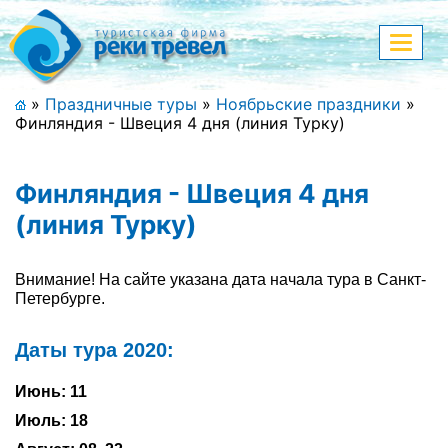
Меню
Показа
меню
+7 (911) 182-44-68
»
Праздничные туры
»
Ноябрьские праздники
»
Финляндия - Швеция 4 дня (линия Турку)
Адрес офиса, контакты
Полная версия сайта
Финляндия - Швеция 4 дня
(линия Турку)
Главная
Внимание! На сайте указана дата начала тура в Санкт-
Петербурге.
Спецпредложения
Даты тура 2020:
Праздничные туры
Июнь: 11
Страны и направления
Июль: 18
Поиск тура