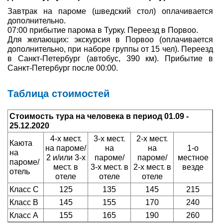
Завтрак на пароме (шведский стол) оплачивается
дополнительно.
07:00 прибытие парома в Турку. Переезд в Порвоо.
Для желающих: экскурсия в Порвоо (оплачивается
дополнительно, при наборе группы от 15 чел). Переезд
в Санкт-Петербург (автобус, 390 км). Прибытие в
Санкт-Петербург после 00:00.
Таблица стоимостей
Стоимость тура на человека в период 01.09 -
25.12.2020
4-х мест.
3-х мест.
2-х мест.
Каюта
на пароме/
на
на
1-о
на
2 и/или 3-х
пароме/
пароме/
местное
пароме/
мест. в
3-х мест. в
2-х мест. в
везде
отель
отеле
отеле
отеле
Класс С
125
135
145
215
Класс B
145
155
170
240
Класс A
155
165
190
260