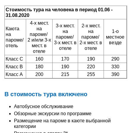
Стоимость тура на человека в период 01.06 -
31.08.2020
4-х мест.
3-х мест.
2-х мест.
Каюта
на
на
на
1-о
на
пароме/
пароме/
пароме/
местное
пароме/
2 и/или 3-х
3-х мест. в
2-х мест. в
везде
отель
мест. в
отеле
отеле
отеле
Класс С
160
170
190
290
Класс B
180
190
220
330
Класс A
200
215
255
390
В стоимость тура включено
Автобусное обслуживание
Обзорные экскурсии по программе
Размещение на пароме в каюте выбранной
категории