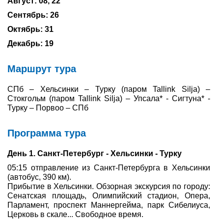
Август: 08, 22
Сентябрь: 26
Туры по России
Октябрь: 31
Автобусные туры
Декабрь: 19
Круизы
Маршрут тура
Туры на пароме
СПб – Хельсинки – Турку (паром Tallink Silja) –
Стокгольм (паром Tallink Silja) – Упсала* - Сигтуна* -
Авиабилеты
Турку – Порвоо – СПб
Туристическая страховка
Программа тура
Услуги
День 1. Санкт-Петербург - Хельсинки - Турку
О компании
05:15 отправление из Санкт-Петербурга в Хельсинки
(автобус, 390 км).
Прибытие в Хельсинки. Обзорная экскурсия по городу:
Отзывы
Сенатская площадь, Олимпийский стадион, Опера,
Парламент, проспект Маннергейма, парк Сибелиуса,
Церковь в скале... Свободное время.