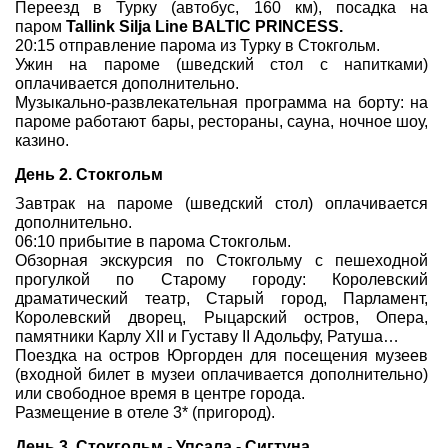
Переезд в Турку (автобус, 160 км), посадка на
паром
Tallink Silja Line BALTIC PRINCESS.
20:15 отправление парома из Турку в Стокгольм.
Ужин на пароме (шведский стол с напитками)
оплачивается дополнительно.
Музыкально-развлекательная программа на борту: на
пароме работают бары, рестораны, сауна, ночное шоу,
казино.
День 2. Стокгольм
Завтрак на пароме (шведский стол) оплачивается
дополнительно.
06:10 прибытие в парома Стокгольм.
Обзорная экскурсия по Стокгольму с пешеходной
прогулкой по Старому городу: Королевский
драматический театр, Старый город, Парламент,
Королевский дворец, Рыцарский остров, Опера,
памятники Карлу XII и Густаву II Адольфу, Ратуша…
Поездка на остров Юргорден для посещения музеев
(входной билет в музеи оплачивается дополнительно)
или свободное время в центре города.
Размещение в отеле 3* (пригород).
День 3. Стокгольм
- Упсала - Сигтуна