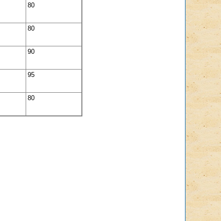
80
80
90
95
80