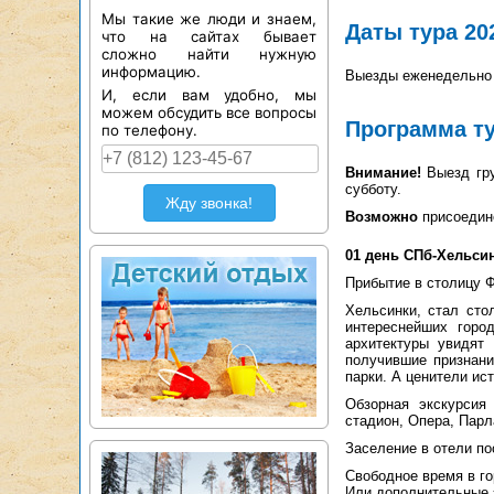
Мы такие же люди и знаем,
Даты тура 20
что на сайтах бывает
сложно найти нужную
информацию.
Выезды еженедельно 
И, если вам удобно, мы
можем обсудить все вопросы
Программа т
по телефону.
Внимание!
Выезд гру
субботу.
Жду звонка!
Возможно
присоедин
01 день СПб-Хельси
Прибытие в столицу 
Хельсинки, стал сто
интереснейших горо
архитектуры увидят
получившие признани
парки. А ценители ис
Обзорная экскурсия
стадион, Опера, Парл
Заселение в отели пос
Свободное время в го
Или дополнительные э