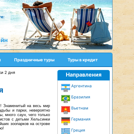
е:
айн
и
Праздничные туры
Туры в кредит
и 2 дня
Направления
Аргентина
я
Бразилия
! Знаменитый на весь мир
Вьетнам
адьбы и парки, невероятно
, много саун, чего только
Германия
ристов с детьми Хельсинки
ейших зоопарков на острове
о!
Греция