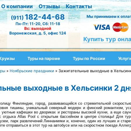
О компании
Отзывы
Контакты
182-44-68
Мы принимаем к оплат
(911)
Пн-Пт: 11-20, Сб: 11-18
Вс: выходной
Воронежская, д. 5, офис 124
Купить тур онл
Круизы
Туры на пароме
Туры по России
Услуг
уры
»
Ноябрьские праздники
»
Зажигательные выходные в Хельсинк
ьные выходные в Хельсинки 2 дн
олицу Финляндии, город, развивающийся со стремительной скоростью
совня тишины, уникальный северный модерн и финский романтизм, ус
, уютные кафешки во двориках и рестораны высокой кухни, а еще сауны
с отдыха Allas Pool с открытым бассейном в центре столицы! Для ту
узеи, парк развлечений Линнанмяки и, конечно, один из лучших и стар
те отправиться в этот тур на автобусе или на скоростном поезде Аллегр