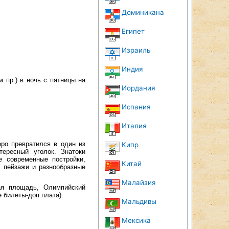
Доминикана
Египет
Израиль
Индия
 пр.) в ночь с пятницы на
Иордания
Испания
Италия
оро превратился в один из
Кипр
ересный уголок. Знатоки
е современные постройки,
Китай
 пейзажи и разнообразные
Малайзия
ая площадь, Олимпийский
 билеты-доп.плата).
Мальдивы
Мексика