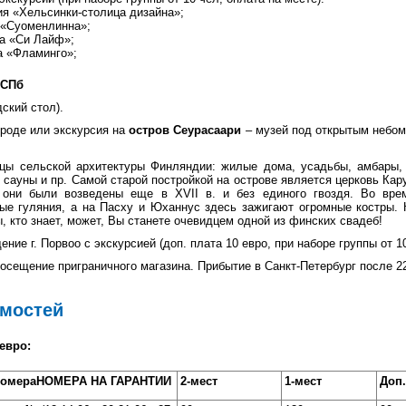
ия «Хельсинки-столица дизайна»;
 «Суоменлинна»;
а «Си Лайф»;
а «Фламинго»;
 СПб
ский стол).
ороде или экскурсия на
остров Сеурасаари
– музей под открытым небом (
цы сельской архитектуры Финляндии: жилые дома, усадьбы, амбары,
сауны и пр. Самой старой постройкой на острове является церковь Кар
они были возведены еще в XVII в. и без единого гвоздя. Во врем
ые гуляния, а на Пасху и Юханнус здесь зажигают огромные костры. 
, кто знает, может, Вы станете очевидцем одной из финских свадеб!
ие г. Порвоо с экскурсией (доп. плата 10 евро, при наборе группы от 10
осещение приграничного магазина. Прибытие в Санкт-Петербург после 22
имостей
 евро:
номера
НОМЕРА НА ГАРАНТИИ
2-мест
1-мест
Доп.