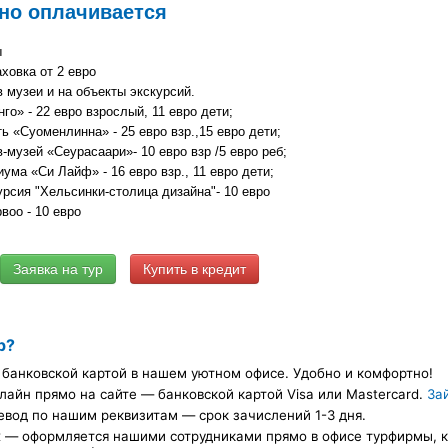
но оплачивается
ы
ховка от 2 евро
 музеи и на объекты экскурсий.
го» - 22 евро взрослый, 11 евро дети;
ть «Суоменлинна» - 25 евро взр.,15 евро дети;
-музей «Сеурасаари»- 10 евро взр /5 евро реб;
ума «Си Лайф» - 16 евро взр., 11 евро дети;
рсия "Хельсинки-столица дизайна"- 10 евро
рвоо - 10 евро
Купить в кредит
р?
банковской картой в нашем уютном офисе. Удобно и комфортно!
лайн прямо на сайте — банковской картой Visa или Mastercard.
За
евод по нашим реквизитам — срок зачислений 1-3 дня.
х — оформляется нашими сотрудниками прямо в офисе турфирмы, ка