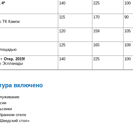
 4*
140
225
100
115
170
90
 у ТК Кампи
120
159
105
125
165
109
площадью
**+
Откр. 2019!
140
225
100
 у Эспланады
тура включено
служивание
рсии
ьсинки
бранном отеле
«Шведский стол»