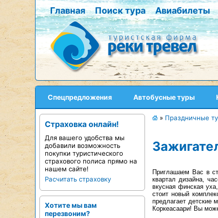
Главная
Поиск тура
Авиабилеты
Спецпредложения
Автобусные туры
»
Праздничные т
Страховка онлайн!
Для вашего удобства мы
Зажигател
добавили возможность
покупки туристического
страхового полиса прямо на
нашем сайте!
Приглашаем Вас в ст
Расчитать страховку
квартал дизайна, ча
вкусная финская уха
стоит новый комплек
предлагает детские м
Хотите мы вам
Коркеасаари! Вы може
перезвоним?