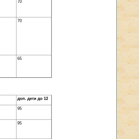
70
70
65
доп. дети до 12
95
95