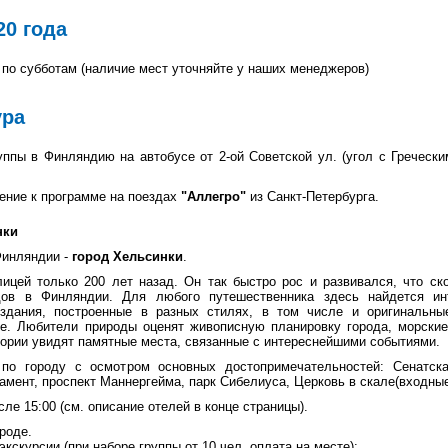
20 года
по субботам (наличие мест уточняйте у наших менеджеров)
ура
ппы в Финляндию на автобусе от 2-ой Советской ул. (угол с Греческим
ение к программе на поездах
"Аллегро"
из Санкт-Петербурга.
нки
Финляндии -
город Хельсинки
.
лицей только 200 лет назад. Он так быстро рос и развивался, что ск
дов в Финляндии. Для любого путешественника здесь найдется инт
 здания, построенные в разных стилях, в том числе и оригинальны
е. Любители природы оценят живописную планировку города, морские
тории увидят памятные места, связанные с интереснейшими событиями.
 по городу с осмотром основных достопримечательностей: Сенатск
амент, проспект Маннергейма, парк Сибелиуса, Церковь в скале(входные
ле 15:00 (см. описание отелей в конце страницы).
роде.
кскурсии (при наборе группы от 10 чел, оплата на месте):