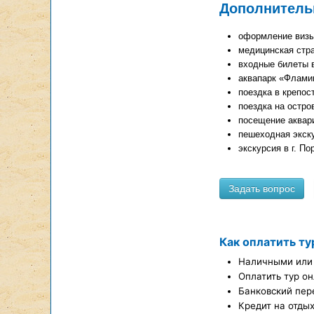
Дополнитель
оформление виз
медицинская стра
входные билеты в
аквапарк «Фламин
поездка в крепос
поездка на остров
посещение аквари
пешеходная экску
экскурсия в г. По
Как оплатить ту
Наличными или 
Оплатить тур он
Банковский пер
Кредит на отды