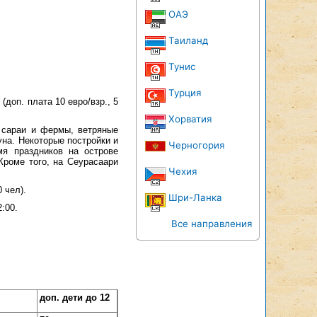
ОАЭ
Таиланд
Тунис
Турция
доп. плата 10 евро/взр., 5
Хорватия
 сараи и фермы, ветряные
уна. Некоторые постройки и
Черногория
я праздников на острове
Кроме того, на Сеурасаари
Чехия
 чел).
Шри-Ланка
:00.
Все направления
доп. дети до 12