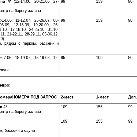
ina
4*
(12-14.06, 20-21.06, 27-
99
139
90
ентр на берегу залива
-14.06, 11-12.07, 25-26.07, 08-
99
139
90
06.09, 12-13.09, 19-20.09, 26-
1.10, 17-18.10, 24-25.10, 31.10-
.11, 21-22.11, 28-29.11, 05-06.12,
20)
р, рядом с парком, бассейн и
6-7.06, 18-19.07, 15-16.08, 12-
85
109
80
сауна
 евро:
номера
НОМЕРА ПОД ЗАПРОС
2-мест
1-мест
Доп.
na
4*
109
155
99
ентр на берегу залива
109
155
99
м, бассейн и сауна