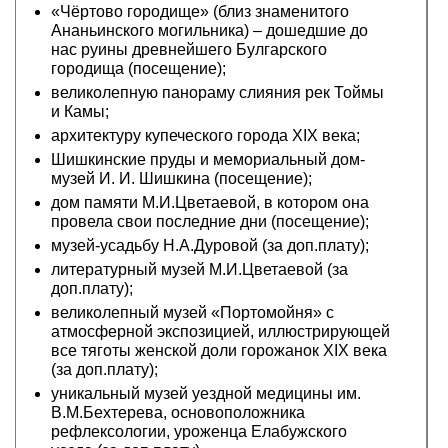
«Чёртово городище» (близ знаменитого
Ананьинского могильника) – дошедшие до
нас руины древнейшего Булгарского
городища (посещение);
великолепную панораму слияния рек Тоймы
и Камы;
архитектуру купеческого города XIX века;
Шишкинские пруды и мемориальный дом-
музей И. И. Шишкина (посещение);
дом памяти М.И.Цветаевой, в котором она
провела свои последние дни (посещение);
музей-усадьбу Н.А.Дуровой (за доп.плату);
литературный музей М.И.Цветаевой (за
доп.плату);
великолепный музей «Портомойня» с
атмосферной экспозицией, иллюстрирующей
все тяготы женской доли горожанок XIX века
(за доп.плату);
уникальный музей уездной медицины им.
В.М.Бехтерева, основоположника
рефлексологии, уроженца Елабужского