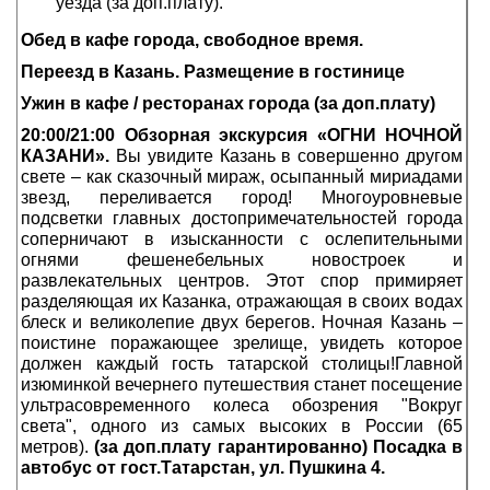
уезда (за доп.плату).
Обед в кафе города, свободное время.
Переезд в Казань. Размещение в гостинице
Ужин в кафе / ресторанах города (за доп.плату)
20:00/21:00 Обзорная экскурсия «ОГНИ НОЧНОЙ
КАЗАНИ».
Вы увидите Казань в совершенно другом
свете – как сказочный мираж, осыпанный мириадами
звезд, переливается город! Многоуровневые
подсветки главных достопримечательностей города
соперничают в изысканности с ослепительными
огнями фешенебельных новостроек и
развлекательных центров. Этот спор примиряет
разделяющая их Казанка, отражающая в своих водах
блеск и великолепие двух берегов. Ночная Казань –
поистине поражающее зрелище, увидеть которое
должен каждый гость татарской столицы!Главной
изюминкой вечернего путешествия станет посещение
ультрасовременного колеса обозрения "Вокруг
света", одного из самых высоких в России (65
метров).
(за доп.плату гарантированно) Посадка в
автобус от гост.Татарстан, ул. Пушкина 4.