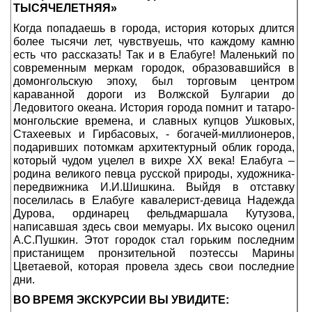
ТЫСЯЧЕЛЕТНЯЯ»
Когда попадаешь в города, история которых длится
более тысячи лет, чувствуешь, что каждому камню
есть что рассказать! Так и в Елабуге! Маленький по
современным меркам городок, образовавшийся в
домонгольскую эпоху, был торговым центром
караванной дороги из Волжской Булгарии до
Ледовитого океана. История города помнит и татаро-
монгольские времена, и славных купцов Ушковых,
Стахеевых и Гирбасовых, - богачей-миллионеров,
подаривших потомкам архитектурный облик города,
который чудом уцелел в вихре XX века! Елабуга –
родина великого певца русской природы, художника-
передвижника И.И.Шишкина. Выйдя в отставку
поселилась в Елабуге кавалерист-девица Надежда
Дурова, ординарец фельдмаршала Кутузова,
написавшая здесь свои мемуары. Их высоко оценил
А.С.Пушкин. Этот городок стал горьким последним
пристанищем пронзительной поэтессы Марины
Цветаевой, которая провела здесь свои последние
дни.
ВО ВРЕМЯ ЭКСКУРСИИ ВЫ УВИДИТЕ: