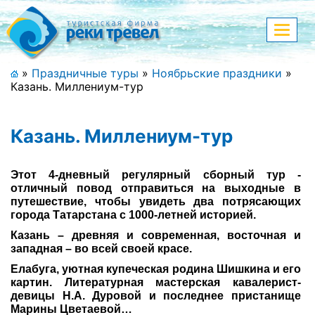
Меню
Показа
меню
+7 (911) 182-44-68
»
Праздничные туры
»
Ноябрьские праздники
»
Казань. Миллениум-тур
Адрес офиса, контакты
Полная версия сайта
Казань. Миллениум-тур
Этот 4-дневный регулярный сборный тур
-
отличный повод отправиться на выходные в
Главная
путешествие, чтобы увидеть
два потрясающих
города Татарстана с 1000-летней историей.
Спецпредложения
Казань – древняя и современная, восточная и
западная – во всей своей красе.
Праздничные туры
Елабуга, уютная купеческая родина Шишкина и его
Страны и направления
картин. Литературная мастерская кавалерист-
девицы Н.А. Дуровой и последнее пристанище
Марины Цветаевой…
Поиск тура