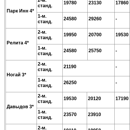
2-м.
19780
23130
17860
станд.
Парк Инн 4*
1-м.
24580
29260
-
станд.
2-м.
19950
20700
19530
станд.
Релита 4*
1-м.
24580
25750
-
станд.
2-м.
21190
-
станд.
Ногай 3*
1-м.
26250
-
станд.
2-м.
19530
20120
17190
станд.
Давыдов 3*
1-м.
23570
23910
станд.
2-м.