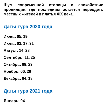
Шум современной столицы и спокойствие
Туры по России
провинции,
где последним остается переодеть
местных жителей в платья
XIX
века.
Автобусные туры
Даты тура 2020 года
Круизы
Июнь: 05, 19
Туры на пароме
Июль: 03, 17, 31
Авиабилеты
Август: 14, 28
Сентябрь: 11, 25
Туристическая страховка
Октябрь: 09, 23
Услуги
Ноябрь: 06, 20
Декабрь: 04, 18
О компании
Даты тура 2021 года
Отзывы
Январь: 04