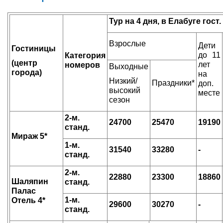
Тур на 4 дня, в Елабуге гост.
Взрослые
Дети
Гостиницы
до 11
Категория
(центр
лет
номеров
Выходные
города)
на
Низкий/
Праздники*
доп.
высокий
месте
сезон
2-м.
24700
25470
19190
станд.
Мираж 5*
1-м.
31540
33280
-
станд.
2-м.
22880
23300
18860
Шаляпин
станд.
Палас
1-м.
Отель 4*
29600
30270
-
станд.