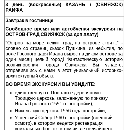
3 день (воскресенье) КАЗАНЬ / (СВИЯЖСК)
РАИФА
Завтрак в гостинице
Свободное время или автобусная экскурсия
на
ОСТРОВ-ГРАД СВИЯЖСК (за доп.плату)
"Остров на море лежит, град на острове стоит..." -
словно со страниц сказок Пушкина, из небытия, по
воле Грозного царя Ивана вырос на диком острове за
один месяц целый город! Фантастическую историю
возникновения города Свияжска Вы узнаете,
отправившись с нами в этот уникальный историко-
архитектурный объект.
ВО ВРЕМЯ ЭКСКУРСИИ ВЫ УВИДИТЕ:
единственную в Поволжье деревянную
Троицкую церковь, заложенную по приказу
Ивана Грозного (1551 гг. постройки);
Никольскую церковь 1556 года постройки;
Успенский Собор 1560 г. постройки (внешний
осмотр), в котором ведется реставрация
уникальных фресок, в том числе редчайшего