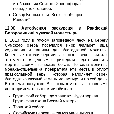
изображения Святого Христофора с
лошадиной головой.
Собор Богоматери "Всех скорбящих
Радости"
12:00 Автобусная экскурсия в Раифский
Богородицкий мужской монастырь
В 1613 году в глухом заповедном лесу, на берегу
Сумского озера поселился инок Филарет, ища
уединения и тишины для благодатной молитвы.
Коренные жители черемисы испокон веков считали
это место священным и приходили сюда приносить
жертвы своим языческим богам. Но сила молитвы
монаха-отшельника превратила эти места в оплот
православной веры, которая наполняет своей
благодатью каждый камень монастыря и по сей день!
Во время экскурсии Вы познакомитесь с главными
достопримечательностями обители:
Грузинский собор, где хранится Чудотворная
Грузинская икона Божией матери;
Троицкий собор;
Софийскую церковь – самую маленькую в