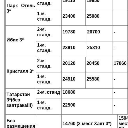
19110
19950
станд.
Парк Отель
3*
1-м.
23400
25080
станд.
2-м.
19780
20700
-
станд.
Ибис 3*
1-м.
23910
25310
-
станд.
2-м.
20120
20450
17860
станд.
Кристалл 3*
1-м.
24910
25580
-
станд.
2-м. станд
18680
-
Татарстан
3*(без
1-м.
22500
-
завтрака!!!)
станд.
159
Без
-
14760 (2-мест Хаят 3*)
мес
размещения