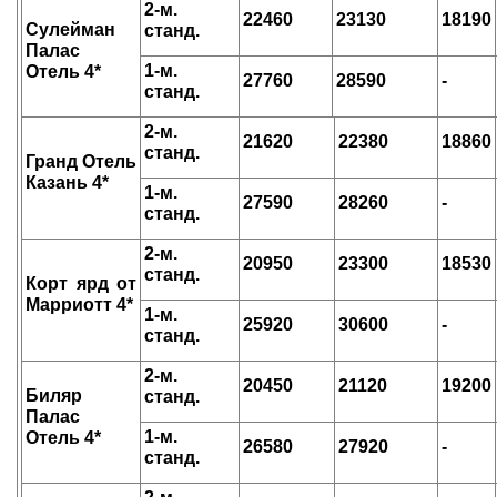
2-м.
22460
23130
18190
Сулейман
станд.
Палас
1-м.
Отель 4*
27760
28590
-
станд.
2-м.
21620
22380
18860
станд.
Гранд Отель
Казань 4*
1-м.
27590
28260
-
станд.
2-м.
20950
23300
18530
станд.
Корт ярд от
Марриотт 4*
1-м.
25920
30600
-
станд.
2-м.
20450
21120
19200
Биляр
станд.
Палас
1-м.
Отель 4*
26580
27920
-
станд.