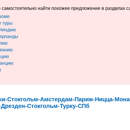
 самостоятельно найти похожее предложение в разделах с
роме
е туры
нляндию
дерланды
лию
рманию
ецию
ранцию
в
ки-Стокгольм-Амстердам-Париж-Ницца-Мона
-Дрезден-Стокгольм-Турку-СПб