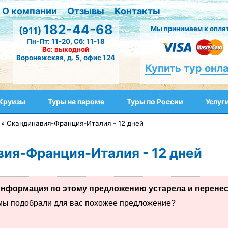
О компании
Отзывы
Контакты
182-44-68
Мы принимаем к оплат
(911)
Пн-Пт: 11-20, Сб: 11-18
Вс: выходной
Воронежская, д. 5, офис 124
Купить тур онл
Круизы
Туры на пароме
Туры по России
Услуг
»
Скандинавия-Франция-Италия - 12 дней
ия-Франция-Италия - 12 дней
нформация по этому предложению устарела и перенесе
 мы подобрали для вас похожее предложение?