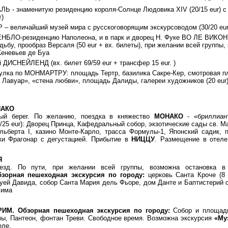
ЛЬ - знаменитую резиденцию короля-Солнце Людовика XIV (20/15 eur) с
т)
 – величайший музей мира с русскоговорящим экскурсоводом (30/20 eur 
НБЛО-резиденцию Наполеона, и в парк и дворец Н. Фуке ВО ЛЕ ВИКОН
ьбу, прообраз Версаля (50 eur + вх. билеты), при желании всей группы, 
еневьев де Буа
 ДИСНЕЙЛЕНД (вх. билет 69/59 eur + трансфер 15 eur. )
улка по МОНМАРТРУ: площадь Тертр, базилика Сакре-Кер, смотровая п
Лавуар», «стена любви», площадь Далиды, галереи художников (20 eur
НАКО
ый берег. По желанию, поездка в княжество
МОНАКО
- «бриллиан
0/25 eur): Дворец Принца, Кафедральный собор, экзотические сады св. 
льберта I, казино Монте-Карло, трасса Формулы-1, Японский садик,
и Фрагонар с дегустацией. Прибытие в
НИЦЦУ
. Размещение в отеле
Я
ыезд. По пути, при желании всей группы, возможна остановка 
орная пешеходная экскурсия по городу:
церковь Санта Кроче (8 
туей Давида, собор Санта Мария дель Фьоре, дом Данте и Баптистерий 
Рима
РИМ. Обзорная пешеходная экскурсия по городу:
Собор и площадь
ы, Пантеон, фонтан Треви. Свободное время. Возможна экскурсия
«Муз
еле.