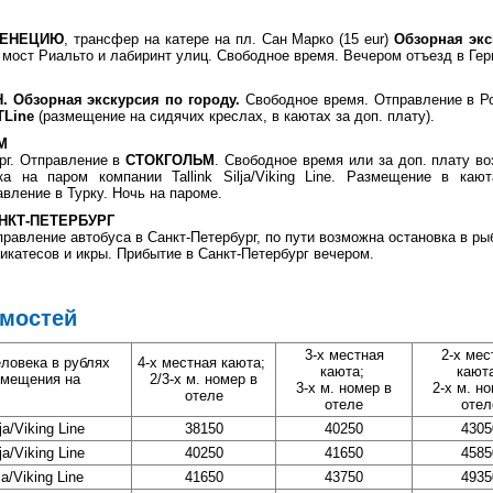
ЕНЕЦИЮ
, трансфер на катере на пл. Сан Марко (15 eur)
Обзорная экс
 мост Риальто и лабиринт улиц. Свободное время. Вечером отъезд в Гер
 Обзорная экскурсия по городу.
Свободное время. Отправление в Ро
TLine
(размещение на сидячих креслах, в каютах за доп. плату).
М
рг. Отправление в
СТОКГОЛЬМ
. Свободное время или за доп. плату в
ка на паром компании Tallink Silja/Viking Line. Размещение в ка
вление в Турку. Ночь на пароме.
САНКТ-ПЕТЕРБУРГ
правление автобуса в Санкт-Петербург, по пути возможна остановка в ры
икатесов и икры. Прибытие в Санкт-Петербург вечером.
имостей
3-х местная
2-х мес
еловека в рублях
4-х местная каюта;
каюта;
кают
змещения на
2/3-х м. номер в
3-х м. номер в
2-х м. н
отеле
отеле
отел
ja/Viking Line
38150
40250
4305
ja/Viking Line
40250
41650
4585
ja/Viking Line
41650
43750
4935