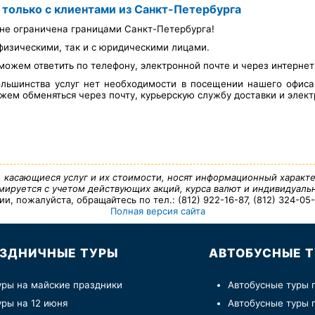
 только с клиентами из Санкт-Петербурга
не ограничена границами Санкт-Петербурга!
физическими, так и с юридическими лицами.
можем ответить по телефону, электронной почте и через интерне
льшинства услуг нет необходимости в посещении нашего офис
ем обменяться через почту, курьерскую службу доставки и элект
, касающиеся услуг и их стоимости, носят информационный характе
ируется с учетом действующих акций, курса валют и индивидуальн
 пожалуйста, обращайтесь по тел.: (812) 922-16-87, (812) 324-05-7
Полная версия сайта
ЗДНИЧНЫЕ ТУРЫ
АВТОБУСНЫЕ 
уры на майские праздники
Автобусные туры 
уры на 12 июня
Автобусные туры 