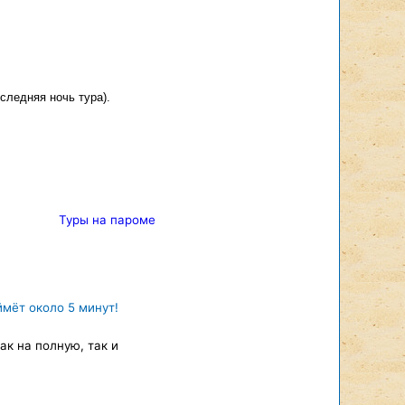
следняя ночь тура).
Туры на пароме
ймёт около 5 минут!
к на полную, так и