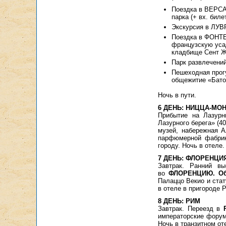
Поездка в ВЕРСА
парка (+ вх. биле
Экскурсия в ЛУВР
Поездка в ФОНТЕ
французскую усад
кладбище Сент Ж
Парк развлечений
Пешеходная прог
общежитие «Бато 
Ночь в пути.
6 ДЕНЬ: НИЦЦА-МО
Прибытие на Лазурн
Лазурного берега» (4
музей, набережная А
парфюмерной фабрик
городу. Ночь в отеле.
7 ДЕНЬ: ФЛОРЕНЦИ
Завтрак. Ранний в
во
ФЛОРЕНЦИЮ. Обз
Палаццо Векио и ста
в отеле в пригороде 
8 ДЕНЬ: РИМ
Завтрак. Переезд в
императорские форум
Ночь в транзитном от