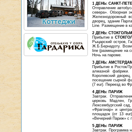
1 ДЕНЬ: САНКТ-ПЕТ
Отправление автобус
севера». Обзорная э
Железнодорожный во
дворец, здание Парл
Line. Размещение в к
2 ДЕНЬ: СТОКГОЛЬМ
Прибытие в
СТОКГО
Рыцарский остров, Г
Ж.Б.Бернадоту. Возм
line (размещение на 
Ночь на пароме.
3 ДЕНЬ: АМСТЕРДА
Прибытие в Росток/Т
алмазной фабрики.
Королевский дворец,
посещение сырной фа
(7 eur). Переезд во Ф
4 ДЕНЬ: ПАРИЖ
Завтрак. Отправлен
церковь Мадлен, Г
Люксембургский сад,
«Фрагонар» и центра
площадок (от 13 eur
«Вечерний Париж» с п
5 ДЕНЬ: ПАРИЖ
Завтрак. Программа н