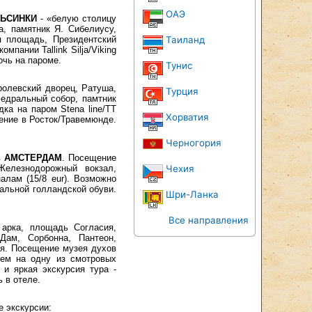
ОАЭ
ЬСИНКИ
- «белую столицу
а, памятник Я. Сибелиусу,
я площадь, Президентский
Таиланд
омпании Tallink Silja/Viking
очь на пароме.
Тунис
ролевский дворец, Ратуша,
Турция
федральный собор, памтник
ка на паром Stena line/TT
Хорватия
ление в Росток/Травемюнде.
Черногория
в
АМСТЕРДАМ
. Посещение
елезнодорожный вокзал,
Чехия
алам (15/8 eur). Возможно
альной голландской обуви.
Шри-Ланка
Все направления
арка, площадь Согласия,
ам, Сорбонна, Пантеон,
ня. Посещение музея духов
ъем на одну из смотровых
 и яркая экскурсия тура -
 в отеле.
е экскурсии: