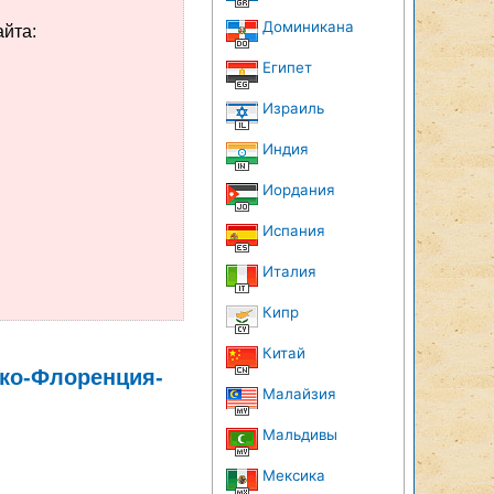
Доминикана
айта:
Египет
Израиль
Индия
Иордания
Испания
Италия
Кипр
Китай
ко-Флоренция-
Малайзия
Мальдивы
Мексика