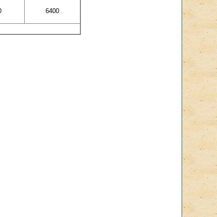
0
6400