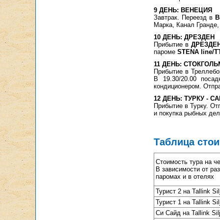
9 ДЕНЬ: ВЕНЕЦИЯ
Завтрак. Переезд в
В
Марка, Канал Гранде,
10 ДЕНЬ: ДРЕЗДЕН
Прибытие в
ДРЕЗДЕН.
пароме
STENA line/T
11 ДЕНЬ: СТОКГОЛЬ
Прибытие в Треллебо
В 19.30/20.00 посад
кондиционером. Отпра
12 ДЕНЬ: ТУРКУ - 
Прибытие в Турку. От
и покупка рыбных дел
Таблица сто
Стоимость тура на ч
В зависимости от ра
паромах и в отелях
Турист 2 на Tallink Sil
Турист 1 на Tallink Sil
Си Сайд на Tallink Sil