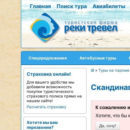
Главная
Поиск тура
Авиабилеты
Спецпредложения
Автобусные туры
»
Туры на пароме
Страховка онлайн!
Для вашего удобства мы
Скандинав
добавили возможность
покупки туристического
страхового полиса прямо на
нашем сайте!
Расчитать страховку
К сожалению и
Хотите, что бы
Хотите мы вам
Да, хочу!
перезвоним?