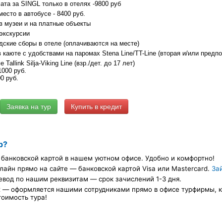
та за SINGL только в отелях -9800 руб
есто в автобусе - 8400 руб.
 музеи и на платные объекты
экскурсии
дские сборы в отеле (оплачиваются на месте)
 каюте с удобствами на паромах Stena Line/TT-Line (вторая и/или предпо
Tallink Silja-Viking Line (взр./дет. до 17 лет)
1000 руб.
0 руб.
Купить в кредит
р?
банковской картой в нашем уютном офисе. Удобно и комфортно!
лайн прямо на сайте — банковской картой Visa или Mastercard.
За
евод по нашим реквизитам — срок зачислений 1-3 дня.
х — оформляется нашими сотрудниками прямо в офисе турфирмы, ка
тоимость тура!