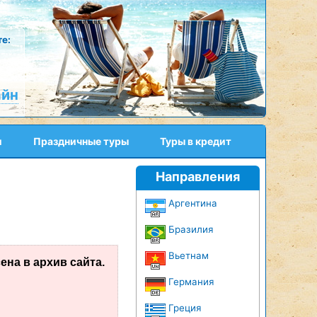
е:
айн
и
Праздничные туры
Туры в кредит
Направления
Аргентина
Бразилия
Вьетнам
на в архив сайта.
Германия
Греция