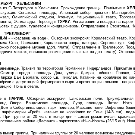
ЕРБУРГ - ХЕЛЬСИНКИ
а из С-Петербурга в Хельсинки. Прохождение границы. Прибытие в
ХЕЛ
кскурсия: Сенатская площадь, Успенский собор, проспект Маннергейм
кзал, Олимпийский стадион, Атенеум, Национальный театр, Торгова
амента, Эспланады. Переезд в
ТУРКУ
. Регистрация и посадка на паром к
аютах с душем, туалетом и кондиционером. Отправление в Стокгольм. Н
 - ТРЕЛЛЕБОРГ
ЛЬМ
- «красавец на воде». Обзорная экскурсия: Королевский театр, Ко
амла Стан, Парламент, Королевская опера, площадь Сергельстург, Ка
ожно посещение музеев (доп. плата). Отправление в Треллеборг. Посад
сидячих местах; возможно размещение в каютах за доп. плату). Отправ
М
равемюнде. Транзит по территории Германии и Нидерландов. Прибытие 
 Осмотр города: площадь Дам, улица Дамрак, «башня Плача», Ж
 биржа Ван Берлаге, собор Св. Николая. Катание на кораблике по кан
брики с дегустацией фермерского сыра и презентации кломпов - национ
ранцию. Ночь в отеле.
ие в
ПАРИЖ.
Обзорная экскурсия: Елисейские поля, Триумфальная 
ранд Опера, Вандомская площадь, Лувр, площадь Шатле, Нотр Д
 Дом и Собор инвалидов, парк Тюильри, Марсово поле, Эйфелева баш
 парфюмерии «Грей», катание на кораблике по Сене (14/8 eur), под
). При группе от 20 чел. в конце дня - самая романтичная, красивая
осещением района «Дефанс» - парижского «Нью-Йорка» (25/15 eur). Ночь
а выбор группы. При наличии группы от 20 человек возможны следующи