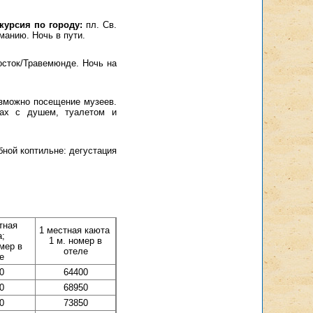
курсия по городу:
пл. Св.
манию. Ночь в пути.
сток/Травемюнде. Ночь на
озможно посещение музеев.
ютах с душем, туалетом и
бной коптильне: дегустация
тная
1 местная каюта
а;
1 м. номер в
омер в
отеле
е
0
64400
0
68950
0
73850