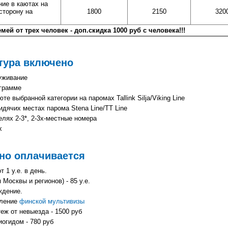
ие в каютах на
 сторону на
1800
2150
320
ей от трех человек - доп.скидка 1000 руб с человека!!!
тура включено
уживание
ограмме
е выбранной категории на паромах Tallink Silja/Viking Line
дячих местах парома Stena Line/TT Line
лях 2-3*, 2-3х-местные номера
х
но оплачивается
т 1 у.е. в день.
 Москвы и регионов) - 85 у.е.
ждение.
ление
финской мультивизы
еж от невыезда - 1500 руб
огидом - 780 руб