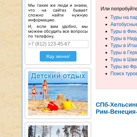
Мы такие же люди и знаем,
Или попробуйте
что на сайтах бывает
сложно найти нужную
Туры на па
информацию.
Автобусны
И, если вам удобно, мы
можем обсудить все вопросы
Туры в Фи
по телефону.
Туры в Ни
Туры в Ита
Туры в Ге
Жду звонка!
Туры в Шв
Туры во Ф
Поиск туро
СПб-Хельсин
Рим-Венеция