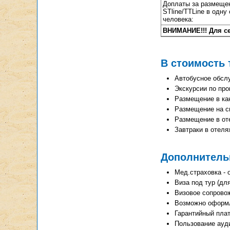
Доплаты за размещен
STline/TTLine в одну
человека:
ВНИМАНИЕ!!! Для сем
В стоимость 
Автобусное обсл
Экскурсии по пр
Размещение в кают
Размещение на си
Размещение в оте
Завтраки в отеля
Дополнитель
Мед.страховка - о
Виза под тур (для
Визовое сопрово
Возможно оформ
Гарантийный плат
Пользование ауди