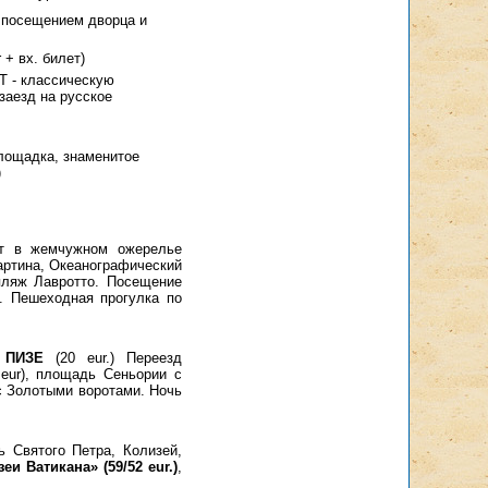
 посещением дворца и
+ вх. билет)
Т - классическую
заезд на русское
лощадка, знаменитое
)
т в жемчужном ожерелье
Мартина, Океанографический
 пляж Лавротто. Посещение
. Пешеходная прогулка по
в
ПИЗЕ
(20 eur.) Переезд
eur), площадь Сеньории с
с Золотыми воротами. Ночь
 Святого Петра, Колизей,
еи Ватикана» (59/52 eur.)
,