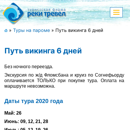
Меню
Показа
меню
+7 (911) 182-44-68
»
Туры на пароме
»
Путь викинга 6 дней
Адрес офиса, контакты
Путь викинга 6 дней
Полная версия сайта
Без ночного переезда.
Экскурсия по ж/д Фломсбана и круиз по Согнефьорду
Главная
оплачивается ТОЛЬКО при покупке тура. Оплата на
маршруте невозможна.
Спецпредложения
Даты тура 2020 года
Праздничные туры
Май: 26
Страны и направления
Июнь: 09, 12, 21, 28
Поиск тура
Июль: 05, 12, 19, 26