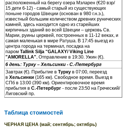
расположенный на берегу озера Мэларен (€20 взр/
15 дети 6-12) - самый старый из существующих
поныне городов Швеции (основан в 980 г.н.э.),
известный большим количеством древних рунических
камней, здесь находится одно из старейших
кирпичных зданий во всей Швеции – церковь Св.
Марии, руины церквей, построенных в 11-12 веках, и
самая маленькая в мире Ратуша. В 17:45 выезд из
центра города на терминал, посадка на
паром
Tallink
Silja “GALAXY/ Viking Line
"AMORELLA".
Отправление в 19:30. Ужин (€).
6 день: Турку – Хельсинки - С.-Петербург
Завтрак (€). Прибытие в
Турку
в 07:00, переезд
в
Хельсинки
(165 км). Свободное время. Выезд в
СПб в 13:00 (390 км). Ориентировочное время
прибытия в
С.-Петербург
- после 23:50 на Греческий/
Лиговский пр.
Таблица стоимостей
ЧЕРНАЯ ЦЕНА (май; сентябрь; октябрь)