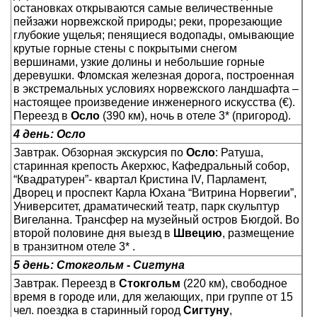
остановках открываются самые величественные
пейзажи норвежской природы; реки, прорезающие
глубокие ущелья; пенящиеся водопады, омывающие
крутые горные стены с покрытыми снегом
вершинами, узкие долины и небольшие горные
деревушки. Фломская железная дорога, построенная
в экстремальных условиях норвежского ландшафта –
настоящее произведение инженерного искусства (€).
Переезд в
Осло
(390 км), ночь в отеле 3* (пригород).
4 день: Осло
Завтрак. Обзорная экскурсия по
Осло
: Ратуша,
старинная крепость Акерхюс, Кафедральный собор,
“Квадратурен”- квартал Кристина IV, Парламент,
Дворец и проспект Карла Юхана “Витрина Норвегии”,
Университет, драматический театр, парк скульптур
Вигеланна. Трансфер на музейный остров Бюгдой. Во
второй половине дня выезд в
Швецию
, размещение
в транзитном отеле 3* .
5 день: Стокгольм - Сигтуна
Завтрак. Переезд в
Стокгольм
(220 км), свободное
время в городе или, для желающих, при группе от 15
чел. поездка в старинный город
Сигтуну
,