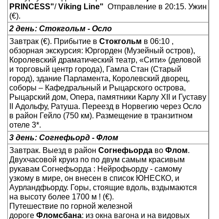
PRINCESS"
/
Viking Line"
Отправление в 20:15. Ужин
(€).
2 день: Стокгольм - Осло
Завтрак (€). Прибытие в
Стокгольм
в 06:10 ,
обзорная экскурсия: Юргорден (Музейный остров),
Королевский драматический театр, «Сити» (деловой
и торговый центр города), Гамла Стан (Старый
город), здание Парламента, Королевский дворец,
соборы – Кафедральный и Рыцарского острова,
Рыцарский дом, Опера, памятники Карлу XII и Густаву
II Адольфу, Ратуша. Переезд в Норвегию через Осло
в район Гейло (750 км). Размещение в транзитном
отеле 3*.
3 день: Согнефьорд - Флом
Завтрак. Выезд в район
Согнефьорда
во
Флом
.
Двухчасовой круиз по по двум самым красивым
рукавам Согнефьорда : Нейрофьорду - самому
узкому в мире, он внесен в список ЮНЕСКО, и
Аурландфьорду. Горы, стоящие вдоль, вздымаются
на высоту более 1700 м ! (€).
Путешествие по горной железной
дороге
Фломсбана
: из окна вагона и на видовых