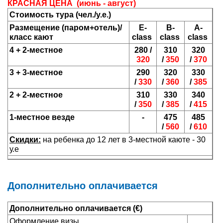
КРАСНАЯ ЦЕНА
(июнь - август)
Стоимость тура (чел./у.е.)
Размещение (паром+отель)/
E-
B-
A-
класс кают
class
class
class
4 + 2-местное
280 /
310
320
320
/
350
/
370
3 + 3-местное
290
320
330
/
330
/
360
/
385
2 + 2-местное
310
330
340
/
350
/
385
/
415
1-местное везде
-
475
485
/
560
/
610
Скидки:
на ребенка до 12 лет в 3-местной каюте - 30
у.е
Дополнительно оплачивается
Дополнительно оплачивается (€
)
Оформление визы