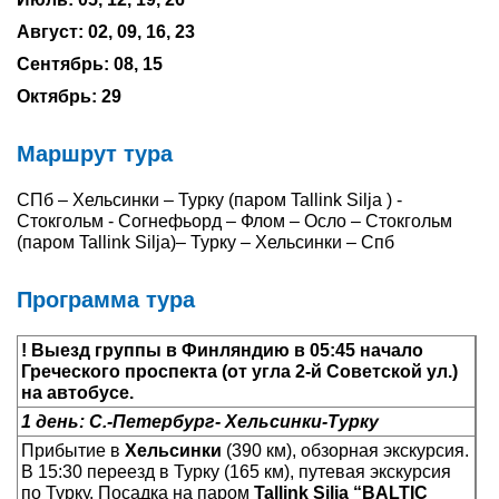
Август: 02, 09, 16, 23
Туры по России
Сентябрь: 08, 15
Автобусные туры
Октябрь: 29
Круизы
Маршрут тура
Туры на пароме
СПб – Хельсинки – Турку (паром Tallink Silja ) -
Стокгольм - Согнефьорд – Флом – Осло – Стокгольм
Авиабилеты
(паром Tallink Silja)– Турку – Хельсинки – Спб
Туристическая страховка
Программа тура
Услуги
! Выезд группы в Финляндию в 05:45 начало
Греческого проспекта (от угла 2-й Советской ул.)
О компании
на автобусе.
1 день: С.-Петербург- Хельсинки-Турку
Отзывы
Прибытие в
Хельсинки
(390 км), обзорная экскурсия.
В 15:30 переезд в Турку (165 км), путевая экскурсия
по Турку. Посадка на паром
Tallink Silja “BALTIC