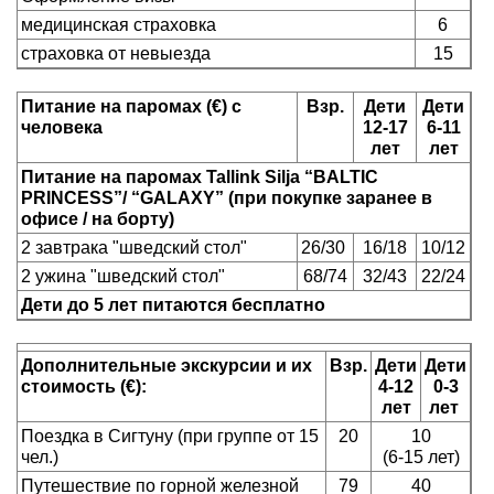
медицинская страховка
6
страховка от невыезда
15
Питание на паромах (€
) с
Взр.
Дети
Дети
человека
12-17
6-11
лет
лет
Питание на паромах
Tallink Silja
“BALTIC
PRINCESS”/
“
GALAXY
”
(при покупке заранее в
офисе / на борту)
2 завтрака "шведский стол"
26/30
16/18
10/12
2 ужина "шведский стол"
68/74
32/43
22/24
Дети до 5 лет питаются бесплатно
Дополнительные экскурсии и их
Взр.
Дети
Дети
стоимость (€):
4-12
0-3
лет
лет
Поездка в Сигтуну (при группе от 15
20
10
чел.)
(6-15 лет)
Путешествие по горной железной
79
40