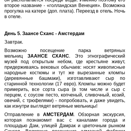
второе название - «голландская Венеция». Возможна
прогулка на катере (доп. плата). Переезд в отель. Ночь
в отеле.
День 5. Заансе Сханс - Амстердам
Завтрак.
Возможно посещение парка ветряных
мельниц
ЗААНСЕ СХАНС
. Это этнографический
музей под открытым небом, где крестьяне живут,
придерживаясь вековых обычаев: носят живописные
народные костюмы и тут же вырезанные кломпы
(деревянные башмаки), изготавливают сыр по
старинной технологии (17 евро). Кломпы можно будет
примерить, все сорта сыра (в том числе и сыр с
перцем, с соусом песто, копченый, сливочный, козий,
овечий, с трюфелями) - попробовать, и даже увидеть,
как изнутри выглядят ветряные мельницы!
Отправление в
АМСТЕРДАМ
. Обзорная экскурсия,
которая познакомит вас с каналами города и
площадью Дам, улицей Дамрак и цветочным рынком