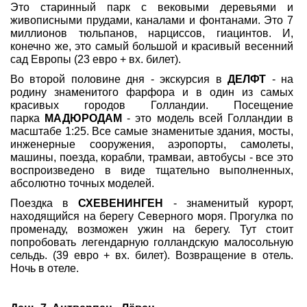
Это старинный парк с вековыми деревьями и
живописными прудами, каналами и фонтанами. Это 7
миллионов тюльпанов, нарциссов, гиацинтов. И,
конечно же, это самый большой и красивый весенний
сад Европы (23 евро + вх. билет).
Во второй половине дня - экскурсия в
ДЕЛФТ
- на
родину знаменитого фарфора и в один из самых
красивых городов Голландии. Посещение
парка
МАДЮРОДАМ
- это модель всей Голландии в
масштабе 1:25. Все самые знаменитые здания, мосты,
инженерные сооружения, аэропорты, самолеты,
машины, поезда, корабли, трамваи, автобусы - все это
воспроизведено в виде тщательно выполненных,
абсолютно точных моделей.
Поездка в
СХЕВЕНИНГЕН
- знаменитый курорт,
находящийся на берегу Северного моря. Прогулка по
променаду, возможен ужин на берегу. Тут стоит
попробовать легендарную голландскую малосольную
сельдь. (39 евро + вх. билет). Возвращение в отель.
Ночь в отеле.