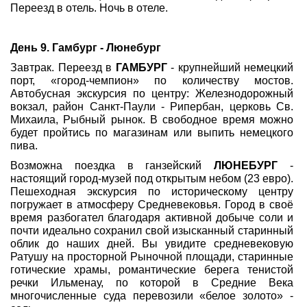
Переезд в отель. Ночь в отеле.
День 9. Гамбург - Люнебург
Завтрак. Переезд в
ГАМБУРГ
- крупнейший немецкий
порт, «город-чемпион» по количеству мостов.
Автобусная экскурсия по центру: Железнодорожный
вокзал, район Санкт-Паули - Рипербан, церковь Св.
Михаила, Рыбный рынок. В свободное время можно
будет пройтись по магазинам или выпить немецкого
пива.
Возможна поездка в ганзейский
ЛЮНЕБУРГ
-
настоящий город-музей под открытым небом (23 евро).
Пешеходная экскурсия по историческому центру
погружает в атмосферу Средневековья. Город в своё
время разбогател благодаря активной добыче соли и
почти идеально сохранил свой изысканный старинный
облик до наших дней. Вы увидите средневековую
Ратушу на просторной Рыночной площади, старинные
готические храмы, романтические берега тенистой
речки Ильменау, по которой в Средние Века
многочисленные суда перевозили «белое золото» -