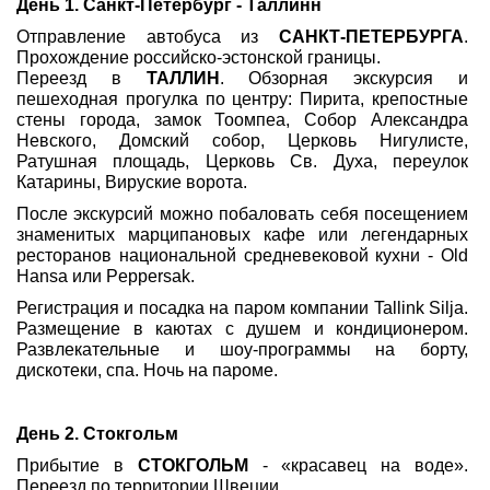
День 1. Санкт-Петербург - Таллинн
Отправление автобуса из
САНКТ-ПЕТЕРБУРГА
.
Прохождение российско-эстонской границы.
Переезд в
ТАЛЛИН
. Обзорная экскурсия и
пешеходная прогулка по центру: Пирита, крепостные
стены города, замок Тоомпеа, Собор Александра
Невского, Домский собор, Церковь Нигулисте,
Ратушная площадь, Церковь Св. Духа, переулок
Катарины, Вируские ворота.
После экскурсий можно побаловать себя посещением
знаменитых марципановых кафе или легендарных
ресторанов национальной средневековой кухни - Old
Hansa или Peppersak.
Регистрация и посадка на паром компании Tallink Silja.
Размещение в каютах с душем и кондиционером.
Развлекательные и шоу-программы на борту,
дискотеки, спа. Ночь на пароме.
День 2. Стокгольм
Прибытие в
СТОКГОЛЬМ
- «красавец на воде».
Переезд по территории Швеции.