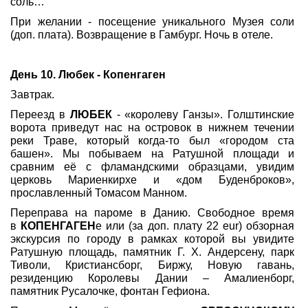
соль…
При желании - посещение уникального Музея соли
(доп. плата). Возвращение в Гамбург. Ночь в отеле.
День 10. Любек - Копенгаген
Завтрак.
Переезд в
ЛЮБЕК
- «королеву Ганзы». Голштинские
ворота приведут нас на островок в нижнем течении
реки Траве, который когда-то был «городом ста
башен». Мы побываем на Ратушной площади и
сравним её с фламандскими образцами, увидим
церковь Мариенкирхе и «дом Буденброков»,
прославленный Томасом Манном.
Переправа на пароме в Данию. Свободное время
в
КОПЕНГАГЕН
е или (за доп. плату 22 eur) обзорная
экскурсия по городу в рамках которой вы увидите
Ратушную площадь, памятник Г. Х. Андерсену, парк
Тиволи, Кристиансборг, Биржу, Новую гавань,
резиденцию Королевы Дании – Амалиенборг,
памятник Русалочке, фонтан Гефиона.