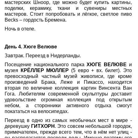
мастерских Шноор, где можно будет купить картины,
поделки, керамику, ткани и сувениры местных
мастеров. Стоит попробовать и лёгкое, светлое пиво
Becks – гордость Бремена.
Ночь в отеле.
День 4. Хюге Велюве
Завтрак. Переезд в Нидерланды.
Посещение национального парка
ХЮГЕ ВЕЛЮВЕ
и
музея
КРЁЛЛЕР МЮЛЛЕР
(5 евро + вх. билет). Это
превосходный частный музей живописи, где кроме
произведений Брака, Леже и Пикассо, находится
вторая по величине коллекция картин Винсента Ван
Гога. Любителям современной скульптуры доставит
удовольствие огромная коллекция под открытым
небом, а сторонники активного отдыха смогут
покататься на велосипедах.
Переезд в одно из самых необычных мест в мире -
деревушку
ГИТХОРН
. Это совсем небольшой городок,
примечателен, прежде всего тем, что в нём нет улиц -
он располагается посреди воды. Именно поэтому его