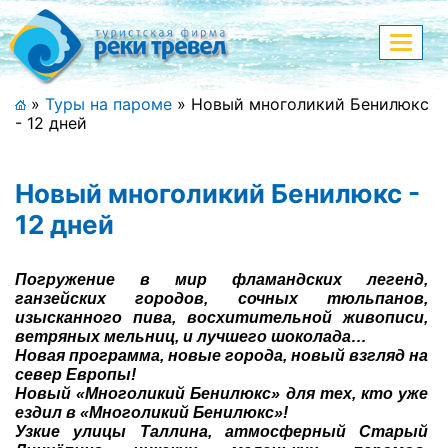
Меню
Показа
меню
+7 (911) 182-44-68
»
Туры на пароме
»
Новый многоликий Бенилюкс
- 12 дней
Адрес офиса, контакты
Полная версия сайта
Новый многоликий Бенилюкс -
12 дней
Главная
Погружение в мир фламандских легенд,
ганзейских городов, сочных тюльпанов,
Спецпредложения
изысканного пива, восхитительной живописи,
ветряных мельниц, и лучшего шоколада…
Новая программа, новые города, новый взгляд на
Праздничные туры
север Европы!
Новый «Многоликий Бенилюкс» для тех, кто уже
Страны и направления
ездил в «Многоликий Бенилюкс»!
Узкие улицы Таллина, атмосферный Старый
Поиск тура