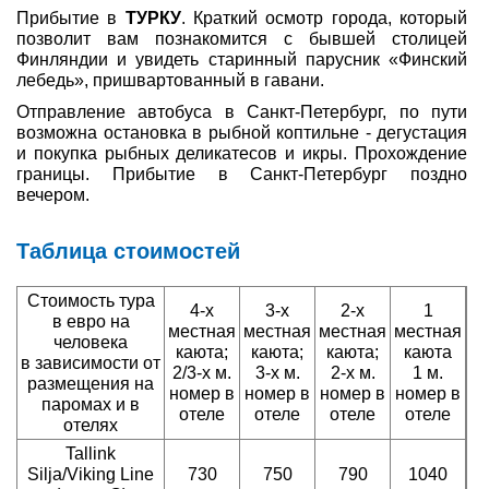
Прибытие в
ТУРКУ
. Краткий осмотр города, который
позволит вам познакомится с бывшей столицей
Финляндии и увидеть старинный парусник «Финский
лебедь», пришвартованный в гавани.
Отправление автобуса в Санкт-Петербург, по пути
возможна остановка в рыбной коптильне - дегустация
и покупка рыбных деликатесов и икры. Прохождение
границы. Прибытие в Санкт-Петербург поздно
вечером.
Таблица стоимостей
Стоимость тура
4-х
3-х
2-х
1
в евро на
местная
местная
местная
местная
человека
каюта;
каюта;
каюта;
каюта
в зависимости от
2/3-х м.
3-х м.
2-х м.
1 м.
размещения на
номер в
номер в
номер в
номер в
паромах и в
отеле
отеле
отеле
отеле
отелях
Tallink
Silja/Viking Line
730
750
790
1040