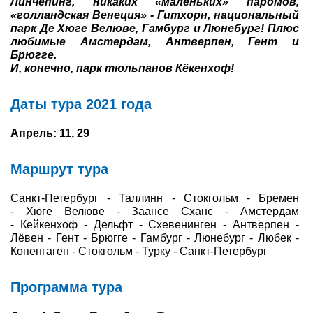
Линчёпинг, никаких «маленьких» паромов,
«голландская Венеция» - Гитхорн, национальный
Туры по России
парк Де Хюге Велюве, Гамбург и Люнебург! Плюс
любимые Амстердам, Антверпен, Гент и
Брюгге.
Автобусные туры
И, конечно, парк тюльпанов Кёкенхоф!
Круизы
Д
аты тура 2021 года
Туры на пароме
Апрель: 11, 29
Авиабилеты
Маршрут тура
Туристическая страховка
Санкт-Петербург - Таллинн - Стокгольм - Бремен
Услуги
- Хюге Велюве - Заансе Сханс - Амстердам
- Кейкенхоф - Дельфт - Схевенинген - Антверпен -
О компании
Лёвен - Гент - Брюгге - Гамбург - Люнебург - Любек -
Копенгаген - Стокгольм - Турку - Санкт-Петербург
Отзывы
Программа тура