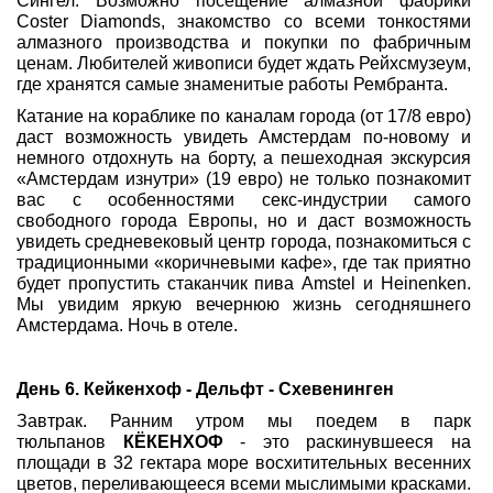
Сингел. Возможно посещение алмазной фабрики
Coster Diamonds, знакомство со всеми тонкостями
алмазного производства и покупки по фабричным
ценам. Любителей живописи будет ждать Рейхсмузеум,
где хранятся самые знаменитые работы Рембранта.
Катание на кораблике по каналам города (от 17/8 евро)
даст возможность увидеть Амстердам по-новому и
немного отдохнуть на борту, а пешеходная экскурсия
«Амстердам изнутри» (19 евро) не только познакомит
вас с особенностями секс-индустрии самого
свободного города Европы, но и даст возможность
увидеть средневековый центр города, познакомиться с
традиционными «коричневыми кафе», где так приятно
будет пропустить стаканчик пива Amstel и Heinenken.
Мы увидим яркую вечернюю жизнь сегодняшнего
Амстердама. Ночь в отеле.
День 6. Кейкенхоф - Дельфт - Схевенинген
Завтрак. Ранним утром мы поедем в парк
тюльпанов
КЁКЕНХОФ
- это раскинувшееся на
площади в 32 гектара море восхитительных весенних
цветов, переливающееся всеми мыслимыми красками.