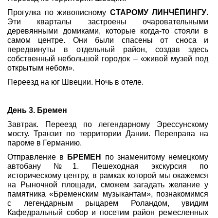
Прогулка по живописному
СТАРОМУ ЛИНЧЁПИНГУ
.
Эти кварталы застроены очаровательными
деревянными домиками, которые когда-то стояли в
самом центре. Они были спасены от сноса и
передвинуты в отдельный район, создав здесь
собственный небольшой городок – «живой музей под
открытым небом».
Переезд на юг Швеции. Ночь в отеле.
День 3. Бремен
Завтрак. Переезд по легендарному Эрессунскому
мосту. Транзит по территории Дании. Переправа на
пароме в Германию.
Отправление в
БРЕМЕН
по знаменитому немецкому
автобану №1. Пешеходная экскурсия по
историческому центру, в рамках которой мы окажемся
на Рыночной площади, сможем загадать желание у
памятника «Бременским музыкантам», познакомимся
с легендарным рыцарем Роландом, увидим
Кафедральный собор и посетим район ремесленных