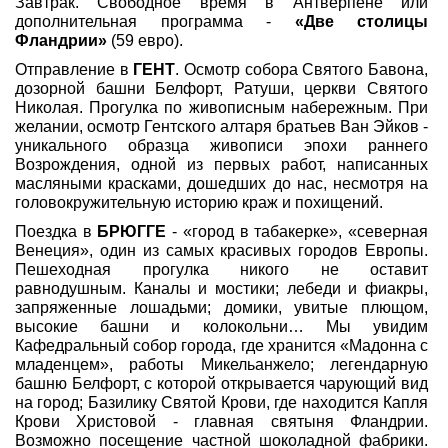
Завтрак. Свободное время в Антверпене или
дополнительная программа -
«Две столицы
Фландрии»
(59 евро).
Отправление в
ГЕНТ
. Осмотр собора Святого Бавона,
дозорной башни Белфорт, Ратуши, церкви Святого
Николая. Прогулка по живописным набережным. При
желании, осмотр Гентского алтаря братьев Ван Эйков -
уникального образца живописи эпохи раннего
Возрождения, одной из первых работ, написанных
масляными красками, дошедших до нас, несмотря на
головокружительную историю краж и похищений.
Поездка в
БРЮГГЕ
- «город в табакерке», «северная
Венеция», один из самых красивых городов Европы.
Пешеходная прогулка никого не оставит
равнодушным. Каналы и мостики; лебеди и фиакры,
запряженные лошадьми; домики, увитые плющом,
высокие башни и колокольни… Мы увидим
Кафедральный собор города, где хранится «Мадонна с
младенцем», работы Микельанжело; легендарную
башню Белфорт, с которой открывается чарующий вид
на город; Базилику Святой Крови, где находится Капля
Крови Христовой - главная святыня Фландрии.
Возможно посещение частной шоколадной фабрики.