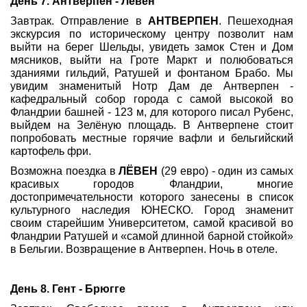
День 7. Антверпен - Лёвен
Завтрак. Отправление в
АНТВЕРПЕН
. Пешеходная
экскурсия по историческому центру позволит нам
выйти на берег Шельды, увидеть замок Стен и Дом
мясников, выйти на Гроте Маркт и полюбоваться
зданиями гильдий, Ратушей и фонтаном Брабо. Мы
увидим знаменитый Нотр Дам де Антверпен -
кафедральный собор города с самой высокой во
Фландрии башней - 123 м, для которого писал Рубенс,
выйдем на Зелёную площадь. В Антверпене стоит
попробовать местные горячие вафли и бельгийский
картофель фри.
Возможна поездка в
ЛЁВЕН
(29 евро) - один из самых
красивых городов Фландрии, многие
достопримечательности которого занесены в список
культурного наследия ЮНЕСКО. Город знаменит
своим старейшим Университетом, самой красивой во
Фландрии Ратушей и «самой длинной барной стойкой»
в Бельгии. Возвращение в Антверпен. Ночь в отеле.
День 8. Гент - Брюгге