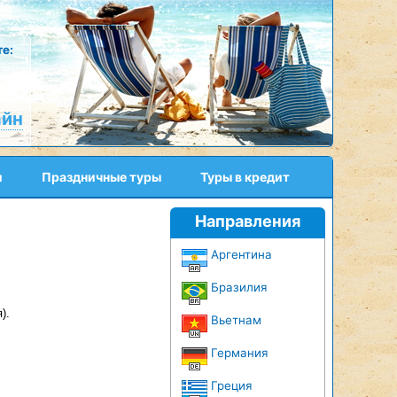
е:
айн
и
Праздничные туры
Туры в кредит
Направления
Аргентина
Бразилия
).
Вьетнам
Германия
Греция