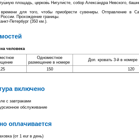
атушную площадь, церковь Нигулисте, собор Александра Невского, башн
 времени для того, чтобы приобрести сувениры. Отправление в Сан
 России. Прохождение границы.
нкт-Петербург (350 км.).
имостей
 на человека
местное
Одноместное
Доп. кровать 3-й в номере
ещение
размещение в номере
125
150
120
тура включено
ле с завтраками
курсионное обслуживание
но оплачивается
овка (от 1 eur в день)