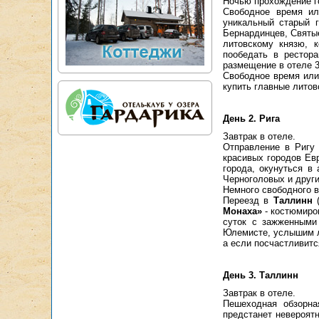
Ночью прохождение г
Свободное время ил
уникальный старый 
Бернардинцев, Святые
литовскому князю, 
пообедать в рестор
размещение в отеле 3
Свободное время или
купить главные литов
День 2. Рига
Завтрак в отеле.
Отправление в Ригу 
красивых городов Ев
города, окунуться в
Черноголовых и друг
Немного свободного в
Переезд в
Таллинн
(
Монаха»
- костюмиро
суток с зажженными
Юлемисте, услышим л
а если посчастливитс
День 3. Таллинн
Завтрак в отеле.
Пешеходная обзорна
предстанет невероят