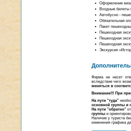
Оформление виз
Входные билеты 
Автобусно - пеше
Обязательная опла
Пакет пешеходных
Пешеходная экску
Пешеходная экскур
Пешеходная экску
Экскурсия «Истор
Дополнитель
Фирма не несет отв
вследствие чего возм
меняться в соответ
Внимание!!! При при
На пути "туда"
необхо
основной группы и 
На пути "обратно"
от
группы
и ориентирова
Наличие у туриста би
изменения графика д