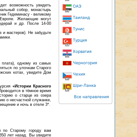
удет возможность увидеть
ОАЭ
альный собор, монастырь
ник Гедеминасу - великому
Таиланд
 Европе. Желающие могут
едерай и др. После 14-00
Тунис
 и мастеров). Не забудьте
амики.
Турция
Хорватия
Черногория
. плата), одному из самых
ляться по улочкам Старого
ижских котах, увидите Дом
Чехия
Шри-Ланка
курсия
«Истории Красного
Проводится в тёмное время
сторию о старце из озера
Все направления
ию о несчастной служанке,
ещение и ночь в отеле 3*.
и по Старому городу вам
850 лет назад. Вы увидите