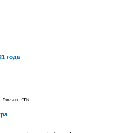
21 года
 - Таллинн - СПб
ура