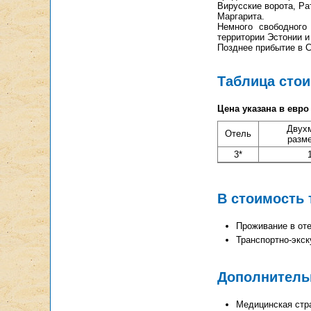
Вирусские ворота, Р
Маргарита.
Немного свободного
территории Эстонии и
Позднее прибытие в Са
Таблица сто
Цена указана в евро
Двух
Отель
разм
3*
В стоимость 
Проживание в оте
Транспортно-экс
Дополнитель
Медицинская страх