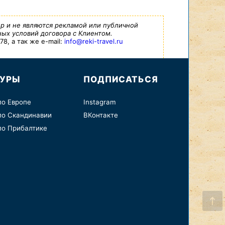
р и не являются рекламой или публичной
ых условий договора с Клиентом.
8, а так же e-mail:
info@reki-travel.ru
ТУРЫ
ПОДПИСАТЬСЯ
по Европе
Instagram
по Скандинавии
ВКонтакте
по Прибалтике