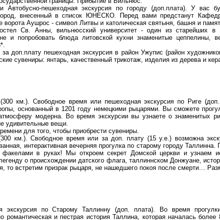
осударственной границы. Прибытие в Вильнюс.
и Автобусно-пешеходная экскурсия по городу (доп.плата). У вас б
город, внесенный в список ЮНЕСКО. Перед вами предстанут Кафедр
 ворота Аушрос - символ Литвы и католическая святыня, башня и памят
костел Св. Анны, вильнюсский университет - один из старейших в
ане и попробовать блюда литовской кухни знаменитые цеппелины, в
*.
 за доп.плату пешеходная экскурсия в район Ужупис (район художников
ские сувениры: янтарь, качественный трикотаж, изделия из дерева и кер
(300 км.). Свободное время или пешеходная экскурсия по Риге (доп
ропы, основанный в 1201 году немецкими рыцарями. Вы сможете прогу
 атмосферу модерна. Во время экскурсии вы узнаете о знаменитых р
ие удивительные вещи.
ремени для того, чтобы приобрести сувениры.
300 км.). Свободное время или за доп. плату (15 у.е.) возможна экс
ванная, интерактивная вечерняя прогулка по старому городу Таллинна. 
 факелами в руках! Мы откроем секрет Домской церкви и узнаем и
егенду о происхождении датского флага, таллиннском Донжуане, истор
я, то встретим призрак рыцаря, не нашедшего покоя после смерти… Разм
я экскурсия по Старому Таллинну (доп. плата). Во время прогулк
но романтическая и пестрая история Таллина, которая началась более 