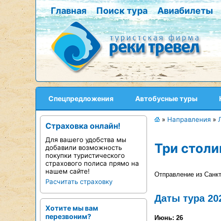
Главная
Поиск тура
Авиабилеты
Спецпредложения
Автобусные туры
»
Направления
»
Страховка онлайн!
Для вашего удобства мы
Три столи
добавили возможность
покупки туристического
страхового полиса прямо на
нашем сайте!
Отправление из Санкт
Расчитать страховку
Даты тура 20
Хотите мы вам
перезвоним?
Июнь: 26