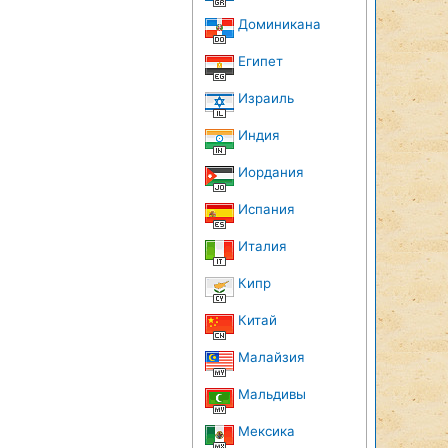
Доминикана
Египет
Израиль
Индия
Иордания
Испания
Италия
Кипр
Китай
Малайзия
Мальдивы
Мексика