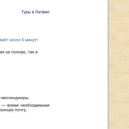
Туры в Латвию
ймёт около 5 минут!
к на полную, так и
т-мессенджеры.
а — всеми необходимыми
ронную почту.