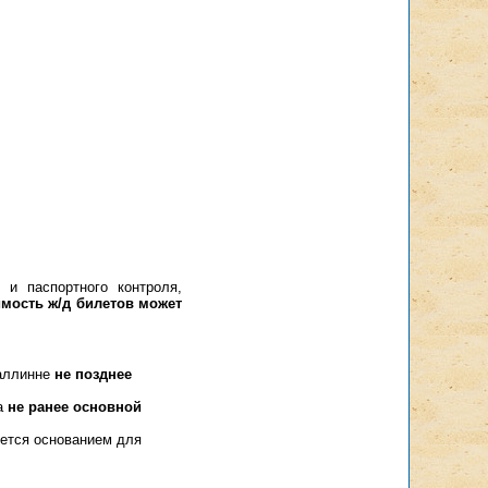
 и паспортного контроля,
мость ж/д билетов может
Таллинне
не позднее
на
не ранее основной
яется основанием для