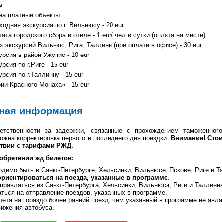
ы
на платные объекты
ходная экскурсия по г. Вильнюсу - 20 eur
та городского сбора в отеле - 1 eur/ чел в сутки (оплата на месте)
 экскурсий Вильнюс, Рига, Таллинн (при оплате в офисе) - 30 eur
рсия в район Ужупис - 10 eur
сия по г.Риге - 15 eur
рсия по г.Таллинну - 15 eur
ии Красного Монаха» - 15 eur
ная информация
етственности за задержки, связанные с прохождением таможенного
ожна корректировка первого и последнего дня поездки.
Внимание! Стои
ствии с тарифами РЖД.
обретении жд билетов:
димо быть в Санкт-Петербурге, Хельсинки, Вильнюсе, Пскове, Риге и 
ориентироваться на поезда, указанные в программе.
правляться из Санкт-Петербурга, Хельсинки, Вильнюса, Риги и Таллин
ться на отправление поездов, указанных в программе.
лета на гораздо более ранний поезд, чем указанный в программе не явл
вижения автобуса.