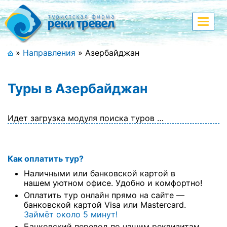
Меню
Показа
меню
+7 (911) 182-44-68
»
Направления
»
Азербайджан
Адрес офиса, контакты
Туры в Азербайджан
Полная версия сайта
Идет загрузка модуля поиска туров …
Главная
Как оплатить тур?
Спецпредложения
Наличными или банковской картой в
Праздничные туры
нашем уютном офисе. Удобно и комфортно!
Оплатить тур онлайн прямо на сайте —
Страны и направления
банковской картой Visa или Mastercard.
Займёт около 5 минут!
Поиск тура
Банковский перевод по нашим реквизитам