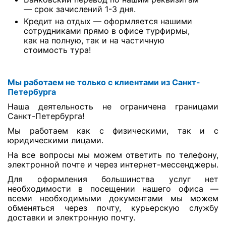
— срок зачислений 1-3 дня.
Туры по России
Кредит на отдых — оформляется нашими
сотрудниками прямо в офисе турфирмы,
как на полную, так и на частичную
Автобусные туры
стоимость тура!
Круизы
Мы работаем не только с клиентами из Санкт-
Туры на пароме
Петербурга
Авиабилеты
Наша деятельность не ограничена границами
Санкт-Петербурга!
Туристическая страховка
Мы работаем как с физическими, так и с
юридическими лицами.
Услуги
На все вопросы мы можем ответить по телефону,
электронной почте и через интернет-мессенджеры.
О компании
Для оформления большинства услуг нет
необходимости в посещении нашего офиса —
Отзывы
всеми необходимыми документами мы можем
обменяться через почту, курьерскую службу
доставки и электронную почту.