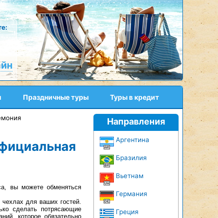
е:
айн
и
Праздничные туры
Туры в кредит
емония
Направления
Аргентина
официальная
Бразилия
Вьетнам
са, вы можете обменяться
Германия
 чехлах для ваших гостей.
ько сделать потрясающие
Греция
ний, которое обязательно