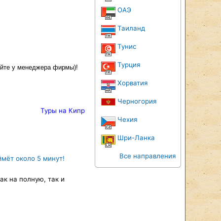
ОАЭ
Таиланд
Тунис
Турция
яйте у менеджера фирмы)!
Хорватия
Черногория
Туры на Кипр
Чехия
Шри-Ланка
Все направления
ймёт около 5 минут!
к на полную, так и