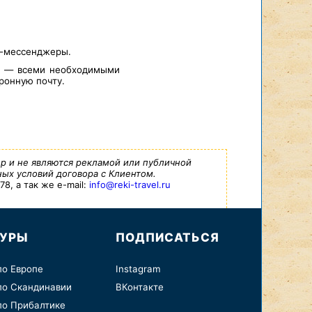
т-мессенджеры.
а — всеми необходимыми
ронную почту.
р и не являются рекламой или публичной
ых условий договора с Клиентом.
8, а так же e-mail:
info@reki-travel.ru
ТУРЫ
ПОДПИСАТЬСЯ
по Европе
Instagram
по Скандинавии
ВКонтакте
по Прибалтике