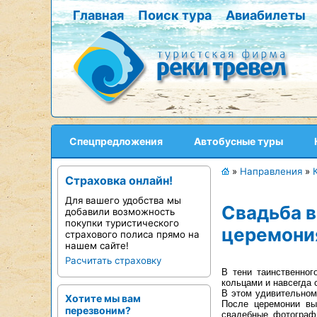
Главная
Поиск тура
Авиабилеты
Спецпредложения
Автобусные туры
»
Направления
»
Страховка онлайн!
Для вашего удобства мы
Свадьба в
добавили возможность
покупки туристического
церемони
страхового полиса прямо на
нашем сайте!
Расчитать страховку
В тени таинственног
кольцами и навсегда 
В этом удивительном
Хотите мы вам
После церемонии вы
перезвоним?
свадебные фотографи