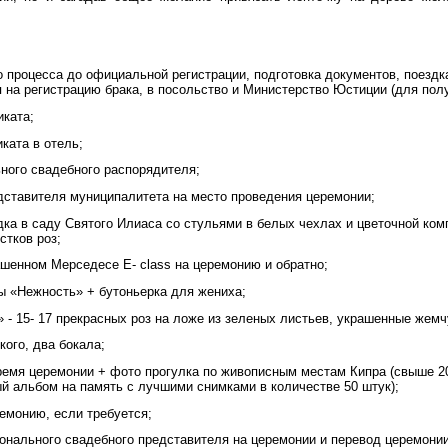
о процесса до официальной регистрации, подготовка документов, поезд
 на регистрацию брака, в посольство и Министерство Юстиции (для полу
ката;
ката в отель;
ного свадебного распорядителя;
дставителя муниципалитета на место проведения церемонии;
ка в саду Святого Илиаса со стульями в белых чехлах и цветочной ком
стков роз;
шенном Мерседесе E- class на церемонию и обратно;
ы «Нежность» + бутоньерка для жениха;
 - 15- 17 прекрасных роз на ложе из зеленых листьев, украшенные жемч
ого, два бокала;
ремя церемонии + фото прогулка по живописным местам Кипра (свыше 2
й альбом на память с лучшими снимками в количестве 50 штук);
емонию, если требуется;
онального свадебного представителя на церемонии и перевод церемонии