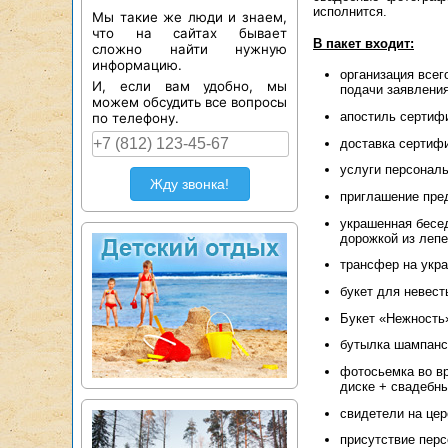
исполнится.
Мы такие же люди и знаем,
что на сайтах бывает
В пакет входит:
сложно найти нужную
информацию.
организация всег
И, если вам удобно, мы
подачи заявления
можем обсудить все вопросы
апостиль сертифи
по телефону.
доставка сертифи
услуги персональ
Жду звонка!
приглашение пре
украшенная бесед
дорожкой из лепе
трансфер на укра
букет для невест
Букет «Нежность»
бутылка шампанск
фотосьемка во в
диске + свадебны
свидетели на цер
присутствие перс