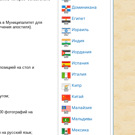
Доминикана
Египет
ка в Муниципалитет для
чения апостиля).
Израиль
Индия
Иордания
Испания
позицией на стол и
Италия
Кипр
угом;
Китай
Малайзия
00 фотографий на
Мальдивы
Мексика
 на русский язык;