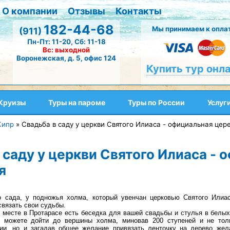
О компании
Отзывы
Контакты
182-44-68
Мы принимаем к оплат
(911)
Пн-Пт: 11-20, Сб: 11-18
Вс: выходной
Воронежская, д. 5, офис 124
Купить тур онл
Круизы
Туры на пароме
Туры по России
Услуг
Кипр
»
Свадьба в саду у церкви Святого Илиаса - официальная цер
 саду у церкви Святого Илиаса - 
я
о сада, у подножья холма, который увенчан церковью Святого Илиа
связать свои судьбы.
 месте в Протарасе есть беседка для вашей свадьбы и стулья в белых
 можете дойти до вершины холма, миновав 200 ступеней и не тол
и, но и загадав общее желание привязать ленточку на дерево жела