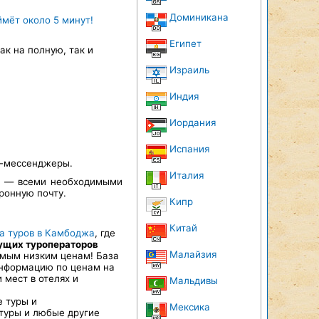
Доминикана
ймёт около 5 минут!
Египет
к на полную, так и
Израиль
Индия
Иордания
Испания
т-мессенджеры.
Италия
а — всеми необходимыми
ронную почту.
Кипр
Китай
а туров в Камбоджа
, где
дущих туроператоров
Малайзия
 самым низким ценам! База
информацию по ценам на
мест в отелях и
Мальдивы
е туры и
Мексика
туры и любые другие