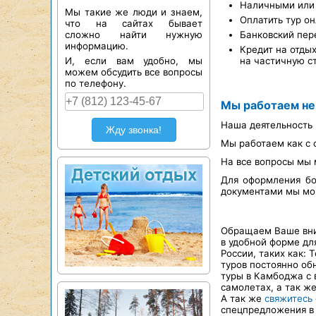
Наличными или 
Мы такие же люди и знаем,
Оплатить тур он
что на сайтах бывает
сложно найти нужную
Банковский пер
информацию.
Кредит на отды
И, если вам удобно, мы
на частичную с
можем обсудить все вопросы
по телефону.
Мы работаем не
Наша деятельность 
Жду звонка!
Мы работаем как с 
На все вопросы мы 
Для оформления бо
документами мы мож
Обращаем Ваше вним
в удобной форме д
России, таких как: 
туров постоянно об
туры в Камбоджа с 
самолетах, а так ж
А так же
свяжитесь
спецпредложения в 