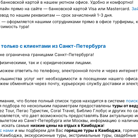
банковской картой в нашем уютном офисе. Удобно и комфортно!
лайн прямо на сайте — банковской картой Visa или Mastercard.
За
евод по нашим реквизитам — срок зачислений 1-3 дня.
х — оформляется нашими сотрудниками прямо в офисе турфирмы, ка
тоимость тура!
 только с клиентами из Санкт-Петербурга
не ограничена границами Санкт-Петербурга!
физическими, так и с юридическими лицами.
можем ответить по телефону, электронной почте и через интерне
льшинства услуг нет необходимости в посещении нашего офис
ем обменяться через почту, курьерскую службу доставки и элект
ание, что более полный список туров находится в системе
поиск
ля подбора по нескольким параметрам предоставлены
туры от ве
Tez Tour, Пегас Туристик, Coral Travel, Библио Глобус и других по
новляется, что дает возможность предоставлять Вам актуальную 
вылетом из Санкт-Петербурга или Москвы, информацию о наличии 
е искать самые
низкие цены на отдых в Камбоджа
!
 с нами
и мы подберем для Вас
горящие туры в Камбоджа
, горячи
Камбоджа, экскурсионные туры, экстримальные туры, свадебные 