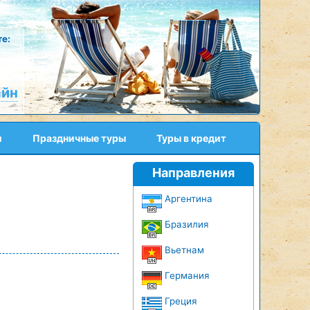
е:
айн
и
Праздничные туры
Туры в кредит
Направления
Аргентина
Бразилия
Вьетнам
Германия
Греция