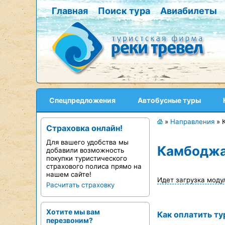
Главная
Поиск тура
Авиабилеты
Спецпредложения
Автобусные туры
»
Направления
»
Страховка онлайн!
Для вашего удобства мы
Камбодж
добавили возможность
покупки туристического
страхового полиса прямо на
нашем сайте!
Идет загрузка моду
Расчитать страховку
Хотите мы вам
Как оплатить ту
перезвоним?