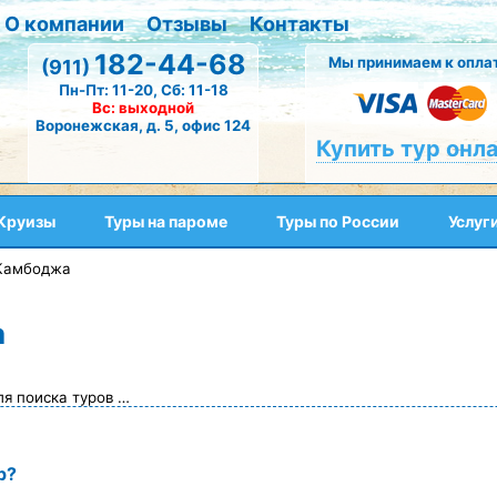
О компании
Отзывы
Контакты
182-44-68
Мы принимаем к оплат
(911)
Пн-Пт: 11-20, Сб: 11-18
Вс: выходной
Воронежская, д. 5, офис 124
Купить тур онл
Круизы
Туры на пароме
Туры по России
Услуг
Камбоджа
а
ля поиска туров …
р?