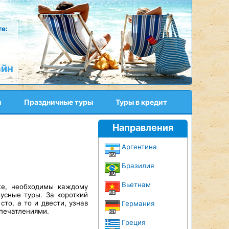
е:
айн
и
Праздничные туры
Туры в кредит
Направления
Аргентина
Бразилия
Вьетнам
 же, необходимы каждому
бусные туры. За короткий
то, а то и двести, узнав
Германия
печатлениями.
Греция