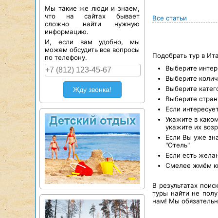
Мы такие же люди и знаем,
что на сайтах бывает
Все статьи
сложно найти нужную
информацию.
И, если вам удобно, мы
можем обсудить все вопросы
Подобрать тур в Ит
по телефону.
Выберите интер
Выберите колич
Выберите катег
Жду звонка!
Выберите страну
Если интересует
Укажите в каком
укажите их возр
Если Вы уже зна
"Отель"
Если есть жела
Смелее жмём кно
В результатах поис
туры найти не полу
нам! Мы обязательн