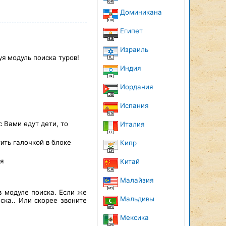
Доминикана
Египет
Израиль
я модуль поиска туров!
Индия
Иордания
Испания
с Вами едут дети, то
Италия
ить галочкой в блоке
Кипр
я
Китай
Малайзия
в модуле поиска. Если же
Мальдивы
ска.. Или скорее звоните
Мексика