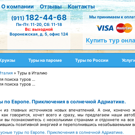
О компании
Отзывы
Контакты
182-44-68
Мы принимаем к оплат
(911)
Пн-Пт: 11-20, Сб: 11-18
Вс: выходной
Воронежская, д. 5, офис 124
Купить тур онл
Круизы
Туры на пароме
Туры по России
Услуг
Италия
»
Туры в Италию
ля поиска туров …
ля поиска туров …
ы по Европе. Приключения в солнечной Адриатике.
н из главных источников новых впечатлений. А они, конечно
, как говорится, хочет всего и сразу, мы предлагаем наши авто
 вы познакомитесь с несколькими странами и отдохнете на все с
дившись позитивной энергией и переполнившись незабываемыми в
бусные туры по Европе. Приключения в солнечной Адриатике.