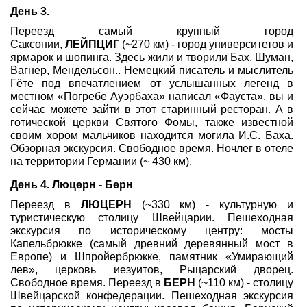
День 3.
Переезд самый крупный город
Саксонии,
ЛЕЙПЦИГ
(~270 км) - город университетов и
ярмарок и шопинга. Здесь жили и творили Бах, Шуман,
Вагнер, Мендельсон.. Немецкий писатель и мыслитель
Гёте под впечатлением от услышанных легенд в
местном «Погребе Ауэрбаха» написал «Фауста», вы и
сейчас можете зайти в этот старинный ресторан. А в
готической церкви Святого Фомы, также известной
своим хором мальчиков находится могила И.С. Баха.
Обзорная экскурсия. Свободное время. Ночлег в отеле
на территории Германии (~ 430 км).
День 4. Люцерн - Берн
Переезд в
ЛЮЦЕРН
(~330 км) - культурную и
туристическую столицу Швейцарии. Пешеходная
экскурсия по историческому центру: мосты
Капельбрюкке (самый древний деревянный мост в
Европе) и Шпройербрюкке, памятник «Умирающий
лев», церковь иезуитов, Рыцарский дворец.
Свободное время. Переезд в
БЕРН
(~110 км) - столицу
Швейцарской конфедерации. Пешеходная экскурсия