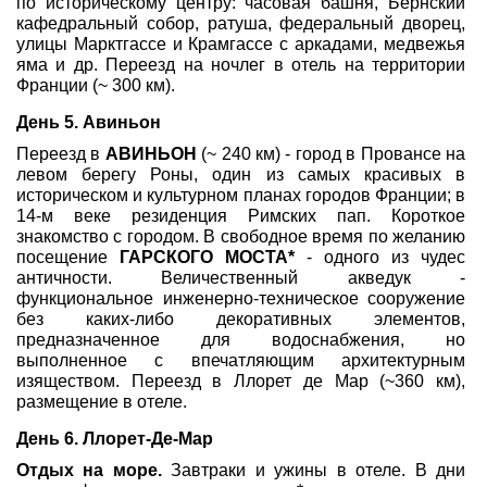
по историческому центру: часовая башня, Бернский
кафедральный собор, ратуша, федеральный дворец,
улицы Марктгассе и Крамгассе с аркадами, медвежья
яма и др. Переезд на ночлег в отель на территории
Франции (~ 300 км).
День 5. Авиньон
Переезд в
АВИНЬОН
(~ 240 км) - город в Провансе на
левом берегу Роны, один из самых красивых в
историческом и культурном планах городов Франции; в
14-м веке резиденция Римских пап. Короткое
знакомство с городом. В свободное время по желанию
посещение
ГАРСКОГО МОСТА*
- одного из чудес
античности. Величественный акведук -
функциональное инженерно-техническое сооружение
без каких-либо декоративных элементов,
предназначенное для водоснабжения, но
выполненное с впечатляющим архитектурным
изяществом. Переезд в Ллорет де Мар (~360 км),
размещение в отеле.
День 6. Ллорет-Де-Мар
Отдых на море.
Завтраки и ужины в отеле. В дни