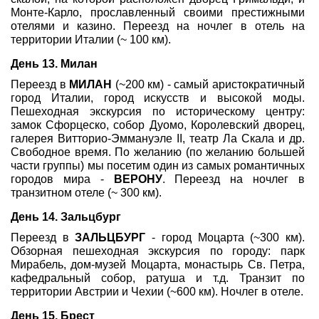
Монте-Карло, прославленный своими престижными
отелями и казино. Переезд на ночлег в отель на
территории Италии (~ 100 км).
День 13. Милан
Переезд в
МИЛАН
(~200 км) - самый аристократичный
город Италии, город искусств и высокой моды.
Пешеходная экскурсия по историческому центру:
замок Сфорцеско, собор Дуомо, Королевский дворец,
галерея Витторио-Эммануэле II, театр Ла Скала и др.
Свободное время. По желанию (по желанию большей
части группы) мы посетим один из самых романтичных
городов мира -
ВЕРОНУ
. Переезд на ночлег в
транзитном отеле (~ 300 км).
День 14. Зальцбург
Переезд в
ЗАЛЬЦБУРГ
- город Моцарта (~300 км).
Обзорная пешеходная экскурсия по городу: парк
Мирабель, дом-музей Моцарта, монастырь Св. Петра,
кафедральный собор, ратуша и т.д. Транзит по
территории Австрии и Чехии (~600 км). Ночлег в отеле.
День 15. Брест