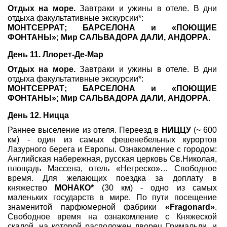
Отдых на море.
Завтраки и ужины в отеле. В дни
отдыха факультативные экскурсии*:
МОНТСЕРРАТ; БАРСЕЛОНА и «ПОЮЩИЕ
ФОНТАНЫ»; Мир САЛЬВАДОРА ДАЛИ, АНДОРРА.
День 11. Ллорет-Де-Мар
Отдых на море.
Завтраки и ужины в отеле. В дни
отдыха факультативные экскурсии*:
МОНТСЕРРАТ; БАРСЕЛОНА и «ПОЮЩИЕ
ФОНТАНЫ»; Мир САЛЬВАДОРА ДАЛИ, АНДОРРА.
День 12. Ницца
Раннее выселение из отеля. Переезд в
НИЦЦУ
(~ 600
км) - один из самых фешенебельных курортов
Лазурного берега и Европы. Ознакомление с городом:
Английская набережная, русская церковь Св.Николая,
площадь Массена, отель «Негреско»… Свободное
время. Для желающих поездка за доплату в
княжество
МОНАКО*
(30 км) - одно из самых
маленьких государств в мире. По пути посещение
знаменитой парфюмерной фабрики
«Fragonard»
.
Свободное время на ознакомление с Княжеской
скалой, на которой расположен дворец Гримальди, и