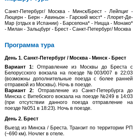
Санкт-Петербург/ Москва - Минск/Брест - Лейпциг -
Туры по России
Люцерн - Берн - Авиньон - Гарский мост* - Ллорет-Де-
Мар (отдых в Испании) - Барселона* - Ницца - Монако*
Автобусные туры
- Милан - Зальцбург - Брест - Санкт-Петербург/ Москва
Круизы
Программа тура
Туры на пароме
День 1. Санкт-Петербург / Москва - Минск - Брест
Авиабилеты
Вариант 1:
Отправление из Москвы до Бреста с
Белорусского вокзала на поезде №003/007 в 22:03
Туристическая страховка
(возможны дополнительные поезда с более ранней
отправкой из Москвы). Ночь в поезде.
Вариант 2:
Отправление из Санкт-Петербурга до
Услуги
Минска с Витебского вокзала на поезде №249 в 14:03
(при отсутствии данного поезда отправление на
О компании
поезде №051 в 18:23). Ночь в поезде.
Отзывы
День 2. Брест
Выезд из Минска / Бреста. Транзит по территории РП
(~690 км). Ночлег в отеле.