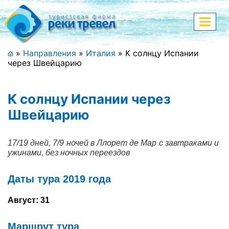
Меню
Показа
меню
+7 (911) 182-44-68
»
Направления
»
Италия
»
К солнцу Испании
через Швейцарию
Адрес офиса, контакты
Полная версия сайта
К солнцу Испании через
Швейцарию
Главная
17/19 дней, 7/9 ночей в Ллорет де Мар с завтраками и
ужинами, без ночных переездов
Спецпредложения
Даты тура 2019 года
Праздничные туры
Август: 31
Страны и направления
Маршрут тура
Поиск тура