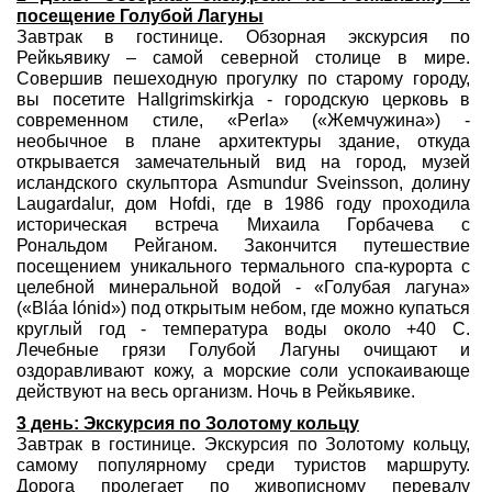
посещение Голубой Лагуны
Завтрак в гостинице. Обзорная экскурсия по
Рейкьявику – самой северной столице в мире.
Совершив пешеходную прогулку по старому городу,
вы посетите Hallgrimskirkja - городскую церковь в
современном стиле, «Perla» («Жемчужина») -
необычное в плане архитектуры здание, откуда
открывается замечательный вид на город, музей
исландского скульптора Asmundur Sveinsson, долину
Laugardalur, дом Hofdi, где в 1986 году проходила
историческая встреча Михаила Горбачева с
Рональдом Рейганом. Закончитcя путешествие
посeщением уникального термального спа-курорта с
целебной минеральной водой - «Голубая лагуна»
(«Bláa lónid») под открытым небом, где можно купаться
круглый год - температура воды около +40 C.
Лечебные грязи Голубой Лагуны очищают и
оздоравливают кожу, а морские соли успокаивающе
действуют на весь организм. Ночь в Рейкьявике.
3 день: Экскурсия по Золотому кольцу
Завтрак в гостинице. Экскурсия по Золотому кольцу,
самому популярному среди туристов маршруту.
Дорога пролегает по живописному перевалу