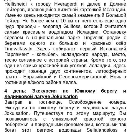
Hellisheidi к городу Hveragerdi и далее к Долине
Гейзеров, являющейся визитной карточкой Исландии.
Именно здесь находится самый знаменитый Большой
Гейзер. Не более чем в 10 км от него есть еще одно
чудо природы - водопад Gullfoss, который считается
самым красивым водопадом Исландии. Остановку
сделаем в национальном парке Tingvellir, рядом с
берегами одного из больших и красивых озёр
Tingvallavatn. Здесь собирался первый Исландский
Парламент - колыбель исландского народа, место,
тесно связанное с историей страны. Кроме того, это
один из самых красивейших уголков Исландии. Здесь
проходит граница двух континентов, литосферных
плато - Евразийской и Североамериканской. Ночь в
гостинице в/около района Хелла.
4 день: Экскурсия по Южному берегу и
ледниковой лагуне Jokulsarlon
Завтрак в гостинице. Освобождение номера.
Экскурсия по южному берегу и ледниковая лагуна
Jokulsarlon. Путешествуя по этому маршруту, Вы
познакомитесь с уникальной красотой южногo
побережья и природными феноменами, которыми так
богат этот регион: водопады Seljalandsfoss и