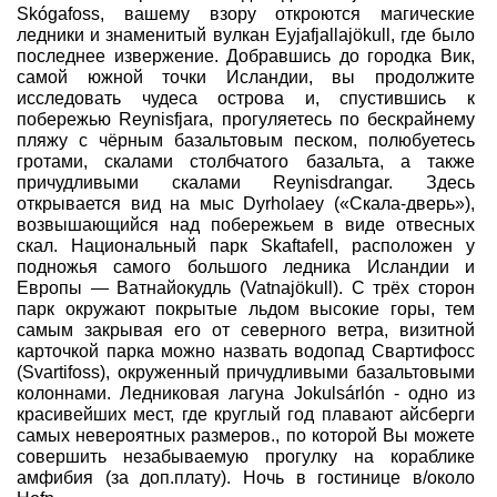
Skógafoss, вашему взору откроются магические
ледники и знаменитый вулкан Eyjafjallajökull, где было
последнее извержение. Добравшись до городка Вик,
самой южной точки Исландии, вы продолжите
исследовать чудеса острова и, спустившись к
побережью Reynisfjara, прогуляетесь по бескрайнему
пляжу с чёрным базальтовым песком, полюбуетесь
гротами, скалами столбчатого базальта, а также
причудливыми скалами Reynisdrangar. Здесь
открывается вид на мыс Dyrholaey («Скала-дверь»),
возвышающийся над побережьем в виде отвесных
скал. Национальный парк Skaftafell, расположен у
подножья самого большого ледника Исландии и
Европы — Ватнайокудль (Vatnajökull). С трёх сторон
парк окружают покрытые льдом высокие горы, тем
самым закрывая его от северного ветра, визитной
карточкой парка можно назвать водопад Свартифосс
(Svartifoss), окруженный причудливыми базальтовыми
колоннами. Ледниковая лагунa Jokulsárlón - одно из
красивейших мест, где круглый год плавают айсберги
самых невероятных размеров., по которой Вы можете
совершить незабываемую прогулку на кораблике
амфибия (за доп.плату). Ночь в гостинице в/около