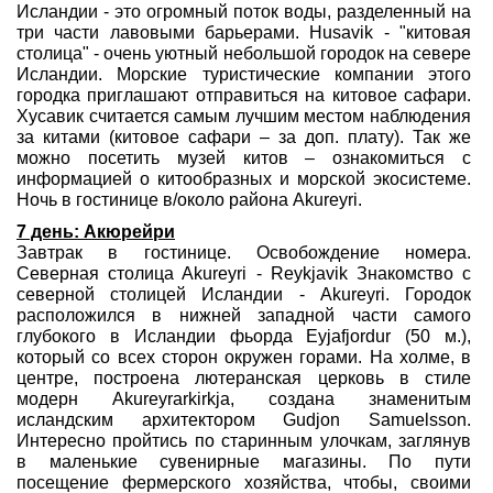
Исландии - это огромный поток воды, разделенный на
три части лавовыми барьерами. Husavik - "китовая
столица" - очень уютный небольшой городок на севере
Исландии. Морские туристические компании этого
городка приглашают отправиться на китовое сафари.
Хусавик считается самым лучшим местом наблюдения
за китами (китовое сафари – за доп. плату). Так же
можно посетить музей китов – ознакомиться с
информацией о китообразных и морской экосистеме.
Ночь в гостинице в/около района Akureyri.
7 день: Акюрейри
Завтрак в гостинице. Освобождение номера.
Северная столицa Akureyri - Reykjavik Знакомство с
северной столицей Исландии - Akureyri. Городок
расположился в нижней западной части самого
глубокого в Исландии фьорда Eyjafjordur (50 м.),
который со всех сторон окружен горами. На холме, в
центре, построена лютеранская церковь в стиле
модерн Akureyrarkirkja, создана знаменитым
исландским архитектором Gudjon Samuelsson.
Интересно пройтись по старинным улочкам, заглянув
в маленькие сувенирные магазины. По пути
посещение фермерского хозяйства, чтобы, своими