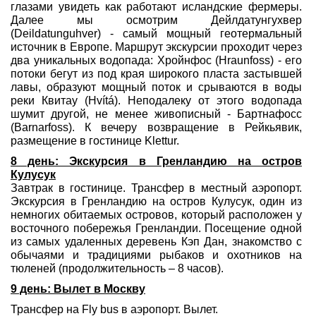
глазами увидеть как работают исландские фермеры.
Далее мы осмотрим Дейлдатунгухвер
(Deildatunguhver) - самый мощный геотермальный
источник в Европе. Маршрут экскурсии проходит через
два уникальных водопада: Хройнфос (Hraunfoss) - его
потоки бегут из под края широкого пласта застывшей
лавы, образуют мощный поток и срываются в воды
реки Квитау (Hvítá). Неподалеку от этого водопада
шумит другой, не менее живописный - Бартнафосс
(Barnarfoss). К вечеру возвращение в Рейкьявик,
размещение в гостинице Klettur.
8 день: Экскурсия в Гренландию на остров
Кулусук
Завтрак в гостинице. Трансфер в местный аэропорт.
Экскурсия в Гренландию на остров Кулусук, один из
немногих обитаемых островов, который расположен у
восточного побережья Гренландии. Посещение одной
из самых удаленных деревень Кэп Дан, знакомство с
обычаями и традициями рыбаков и охотников на
тюленей (продолжительность – 8 часов).
9 день: Вылет в Москву
Трансфер на Fly bus в аэропорт. Вылет.