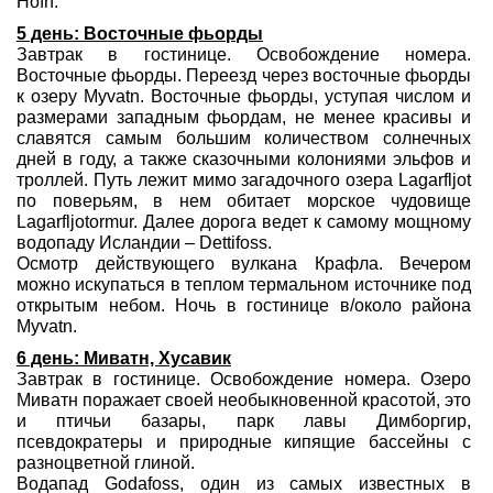
Hofn.
5 день: Восточные фьорды
Завтрак в гостинице. Освобождение номера.
Восточные фьорды. Перeезд через восточные фьорды
к озеру Myvatn. Восточные фьорды, уступая числом и
размерами западным фьордам, не менее красивы и
славятся самым большим количеством солнечных
дней в году, а также сказочными колониями эльфов и
троллей. Путь лежит мимо загадочного озера Lagarfljot
по поверьям, в нем обитает морское чудовище
Lagarfljotormur. Далее дорога ведет к самому мощному
водопаду Исландии – Dettifoss.
Осмотр действующего вулкана Крафла. Вечером
можно искупаться в теплом термальном источнике под
открытым небом. Ночь в гостинице в/около района
Myvatn.
6 день: Миватн, Хусавик
Завтрак в гостинице. Освобождение номера. Озеро
Миватн поражает своей необыкновенной красотой, это
и птичьи базары, парк лавы Димборгир,
псевдократеры и природные кипящие бассейны с
разноцветной глиной.
Водапад Godafoss, один из самых известных в