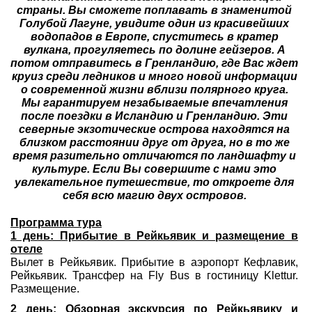
страны. Вы сможете поплавать в знаменитой
Голубой Лагуне, увидите один из красивейших
Туры по России
водопадов в Европе, спуститесь в кратер
вулкана, прогуляетесь по долине гейзеров. А
Автобусные туры
потом отправитесь в Гренландию, где Вас ждет
круиз среди ледников и много новой информации
Круизы
о современной жизни вблизи полярного круга.
Мы гарантируем незабываемые впечатления
Туры на пароме
после поездки в Исландию и Гренландию. Эти
северные экзотические острова находятся на
близком расстоянии друг от друга, но в то же
Авиабилеты
время разительно отличаются по ландшафту и
культуре. Если Вы совершите с нами это
Туристическая страховка
увлекательное путешествие, то откроете для
себя всю магию двух островов.
Услуги
Программа тура
О компании
1 день: Прибытие в Рейкьявик и размещение в
отеле
Вылет в Рейкьявик. Прибытие в аэропорт Кефлавик,
Отзывы
Рейкьявик. Трансфер на Fly Bus в гостиницу Klettur.
Размещение.
2 день: Обзорная экскурсия по Рейкьявику и