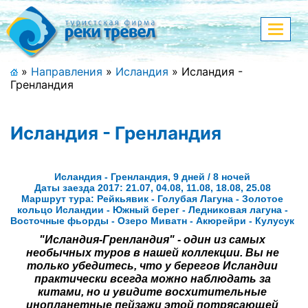
Меню
Показа
меню
+7 (911) 182-44-68
»
Направления
»
Исландия
»
Исландия -
Гренландия
Адрес офиса, контакты
Полная версия сайта
Исландия - Гренландия
Исландия - Гренландия, 9 дней / 8 ночей
Главная
Даты заезда 2017: 21.07, 04.08, 11.08, 18.08, 25.08
Маршрут тура: Рейкьявик - Голубая Лагуна - Золотое
кольцо Исландии - Южный берег - Ледниковая лагуна -
Спецпредложения
Восточные фьорды - Озеро Миватн - Акюрейри - Кулусук
"Исландия-Гренландия" - один из самых
Праздничные туры
необычных туров в нашей коллекции. Вы не
только убедитесь, что у берегов Исландии
Страны и направления
практически всегда можно наблюдать за
китами, но и увидите восхитительные
Поиск тура
инопланетные пейзажи этой потрясающей