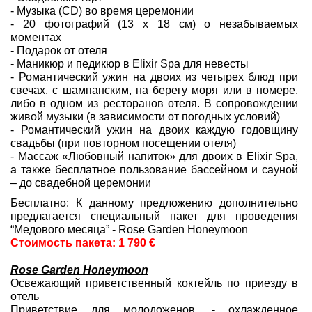
- Музыка (CD) во время церемонии
- 20 фотографий (13 x 18 см) о незабываемых
моментах
- Подарок от отеля
- Маникюр и педикюр в Elixir Spa для невесты
- Романтический ужин на двоих из четырех блюд при
свечах, с шампанским, на берегу моря или в номере,
либо в одном из ресторанов отеля. В сопровождении
живой музыки (в зависимости от погодных условий)
- Романтический ужин на двоих каждую годовщину
свадьбы (при повторном посещении отеля)
- Массаж «Любовный напиток» для двоих в Elixir Spa,
а также бесплатное пользование бассейном и сауной
– до свадебной церемонии
Бесплатно:
К данному предложению дополнительно
предлагается специальный пакет для проведения
“Медового месяца” - Rose Garden Honeymoon
Стоимость пакета: 1 790 €
Rose Garden Honeymoon
Освежающий приветственный коктейль по приезду в
отель
Приветствие для молодоженов, - охлажденное