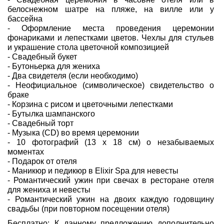
белоснежном шатре на пляже, на вилле или у
бассейна
- Оформление места проведения церемонии
фонариками и лепестками цветов. Чехлы для стульев
и украшение стола цветочной композицией
- Свадебный букет
- Бутоньерка для жениха
- Два свидетеля (если необходимо)
- Неофициальное (символическое) свидетельство о
браке
- Корзина с рисом и цветочными лепестками
- Бутылка шампанского
- Свадебный торт
- Музыка (CD) во время церемонии
- 10 фотографий (13 x 18 см) о незабываемых
моментах
- Подарок от отеля
- Маникюр и педикюр в Elixir Spa для невесты
- Романтический ужин при свечах в ресторане отеля
для жениха и невесты
- Романтический ужин на двоих каждую годовщину
свадьбы (при повторном посещении отеля)
Бесплатно:
К данному предложению дополнительно