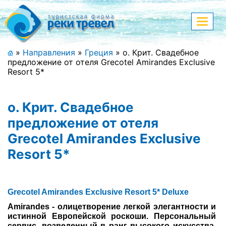
Меню
Показа
меню
+7 (911) 182-44-68
»
Направления
»
Греция
»
о. Крит. Свадебное
предложение от отеля Grecotel Amirandes Exclusive
Адрес офиса, контакты
Resort 5*
Полная версия сайта
о. Крит. Свадебное
предложение от отеля
Grecotel Amirandes Exclusive
Главная
Resort 5*
Спецпредложения
Праздничные туры
Grecotel Amirandes Exclusive Resort 5* Deluxe
Страны и направления
Amirandes - олицетворение легкой элегантности и
истинной Европейской роскоши. Персональный
Поиск тура
сервис, возведенный в ранг высокого искусства,