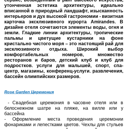
утонченная эстетика архитектуры, идеально
Туры по России
вписанной в природный ландшафт, изысканность
интерьеров и дух высокой гастрономии - визитная
карточка эксклюзивного курорта Amirandes. В
Автобусные туры
дизайне отеля сочетаются элементы воды, огня и
земли. Гладкие линии архитектуры, тропические
Круизы
пальмы и цветущие кустарники на фоне
кристально чистого моря – это настоящий рай для
Туры на пароме
эксклюзивного отдыха. Широкий выбор
комфортабельных номеров, множество
ресторанов и баров, детский клуб и клуб для
Авиабилеты
подростков. услуги для малышей, спорт, спа-
центр, магазины, конференц-услуги. развлечения,
Туристическая страховка
бассейн олимпийских размеров.
Услуги
Rose Garden Церемония
О компании
- Свадебная церемония в часовне отеля или в
белоснежном шатре на пляже, на вилле или у
Отзывы
бассейна
- Оформление места проведения церемонии
фонариками и лепестками цветов. Чехлы для стульев