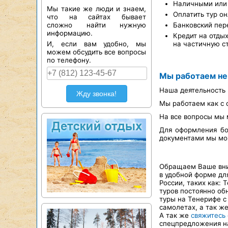
Наличными или 
Мы такие же люди и знаем,
Оплатить тур он
что на сайтах бывает
сложно найти нужную
Банковский пер
информацию.
Кредит на отды
И, если вам удобно, мы
на частичную с
можем обсудить все вопросы
по телефону.
Мы работаем не
Наша деятельность 
Жду звонка!
Мы работаем как с 
На все вопросы мы 
Для оформления бо
документами мы мож
Обращаем Ваше вним
в удобной форме д
России, таких как: 
туров постоянно об
туры на Тенерифе с
самолетах, а так ж
А так же
свяжитесь
спецпредложения на