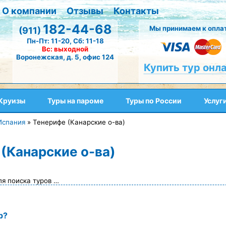
О компании
Отзывы
Контакты
182-44-68
Мы принимаем к оплат
(911)
Пн-Пт: 11-20, Сб: 11-18
Вс: выходной
Воронежская, д. 5, офис 124
Купить тур онл
Круизы
Туры на пароме
Туры по России
Услуг
Испания
»
Тенерифе (Канарские о-ва)
(Канарские о-ва)
ля поиска туров …
р?