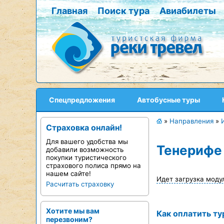
Главная
Поиск тура
Авиабилеты
Спецпредложения
Автобусные туры
»
Направления
»
Страховка онлайн!
Для вашего удобства мы
Тенерифе 
добавили возможность
покупки туристического
страхового полиса прямо на
нашем сайте!
Идет загрузка моду
Расчитать страховку
Хотите мы вам
Как оплатить ту
перезвоним?