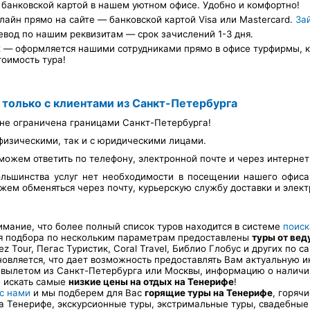
банковской картой в нашем уютном офисе. Удобно и комфортно!
лайн прямо на сайте — банковской картой Visa или Mastercard.
За
евод по нашим реквизитам — срок зачислений 1-3 дня.
х — оформляется нашими сотрудниками прямо в офисе турфирмы, ка
тоимость тура!
 только с клиентами из Санкт-Петербурга
не ограничена границами Санкт-Петербурга!
физическими, так и с юридическими лицами.
можем ответить по телефону, электронной почте и через интерне
льшинства услуг нет необходимости в посещении нашего офис
ем обменяться через почту, курьерскую службу доставки и элект
ание, что более полный список туров находится в системе
поиск
ля подбора по нескольким параметрам предоставлены
туры от ве
Tez Tour, Пегас Туристик, Coral Travel, Библио Глобус и других по
новляется, что дает возможность предоставлять Вам актуальную 
 вылетом из Санкт-Петербурга или Москвы, информацию о наличии
е искать самые
низкие цены на отдых на Тенерифе
!
 с нами
и мы подберем для Вас
горящие туры на Тенерифе
, горяч
 Тенерифе, экскурсионные туры, экстримальные туры, свадебные