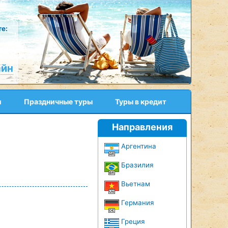
е:
айн
и
Праздничные туры
Туры в кредит
Направления
Аргентина
Бразилия
Вьетнам
Германия
Греция