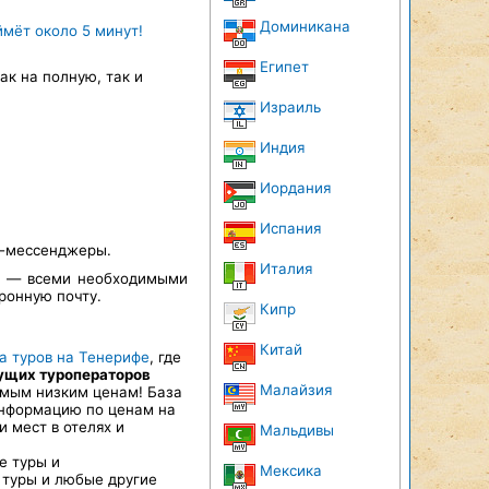
Доминикана
ймёт около 5 минут!
Египет
к на полную, так и
Израиль
Индия
Иордания
Испания
т-мессенджеры.
Италия
а — всеми необходимыми
ронную почту.
Кипр
Китай
а туров на Тенерифе
, где
дущих туроператоров
Малайзия
 самым низким ценам! База
информацию по ценам на
 мест в отелях и
Мальдивы
ие туры и
Мексика
 туры и любые другие