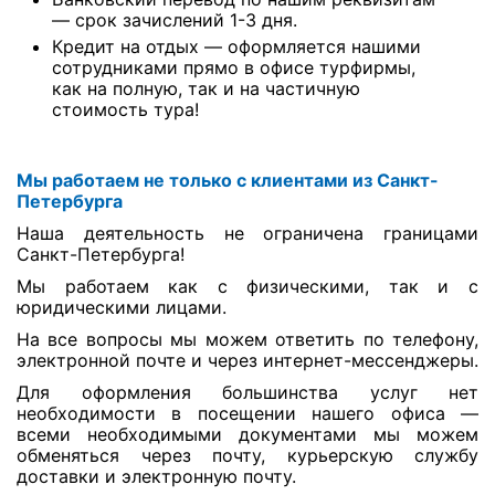
— срок зачислений 1-3 дня.
Туры по России
Кредит на отдых — оформляется нашими
сотрудниками прямо в офисе турфирмы,
как на полную, так и на частичную
Автобусные туры
стоимость тура!
Круизы
Мы работаем не только с клиентами из Санкт-
Туры на пароме
Петербурга
Авиабилеты
Наша деятельность не ограничена границами
Санкт-Петербурга!
Туристическая страховка
Мы работаем как с физическими, так и с
юридическими лицами.
Услуги
На все вопросы мы можем ответить по телефону,
электронной почте и через интернет-мессенджеры.
О компании
Для оформления большинства услуг нет
необходимости в посещении нашего офиса —
Отзывы
всеми необходимыми документами мы можем
обменяться через почту, курьерскую службу
доставки и электронную почту.