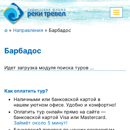
Меню
Показа
меню
+7 (911) 182-44-68
»
Направления
»
Барбадос
Адрес офиса, контакты
Барбадос
Полная версия сайта
Идет загрузка модуля поиска туров …
Главная
Как оплатить тур?
Спецпредложения
Наличными или банковской картой в
Праздничные туры
нашем уютном офисе. Удобно и комфортно!
Оплатить тур онлайн прямо на сайте —
Страны и направления
банковской картой Visa или Mastercard.
Займёт около 5 минут!
Поиск тура
Банковский перевод по нашим реквизитам