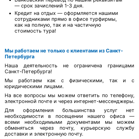
— срок зачислений 1-3 дня.
Туры по России
Кредит на отдых — оформляется нашими
сотрудниками прямо в офисе турфирмы,
как на полную, так и на частичную
Автобусные туры
стоимость тура!
Круизы
Мы работаем не только с клиентами из Санкт-
Туры на пароме
Петербурга
Авиабилеты
Наша деятельность не ограничена границами
Санкт-Петербурга!
Туристическая страховка
Мы работаем как с физическими, так и с
юридическими лицами.
Услуги
На все вопросы мы можем ответить по телефону,
электронной почте и через интернет-мессенджеры.
О компании
Для оформления большинства услуг нет
необходимости в посещении нашего офиса —
Отзывы
всеми необходимыми документами мы можем
обменяться через почту, курьерскую службу
доставки и электронную почту.