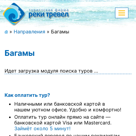
Меню
Показа
меню
+7 (911) 182-44-68
»
Направления
»
Багамы
Адрес офиса, контакты
Багамы
Полная версия сайта
Идет загрузка модуля поиска туров …
Главная
Как оплатить тур?
Спецпредложения
Наличными или банковской картой в
Праздничные туры
нашем уютном офисе. Удобно и комфортно!
Оплатить тур онлайн прямо на сайте —
Страны и направления
банковской картой Visa или Mastercard.
Займёт около 5 минут!
Поиск тура
Банковский перевод по нашим реквизитам