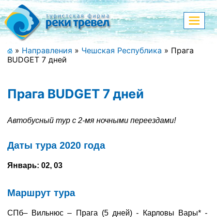
Меню
Показа
меню
+7 (911) 182-44-68
»
Направления
»
Чешская Республика
»
Прага
BUDGET 7 дней
Адрес офиса, контакты
Полная версия сайта
Прага BUDGET 7 дней
Автобусный тур с 2-мя ночными переездами!
Главная
Даты тура 2020 года
Спецпредложения
Январь: 02, 03
Праздничные туры
Маршрут тура
Страны и направления
СПб– Вильнюс – Прага (5 дней) - Карловы Вары* -
Поиск тура