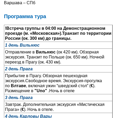
Варшава – СПб
Туры по России
Программа тура
Автобусные туры
!Встреча группы в 04:00
на Демонстрационном
Круизы
проезде (м. «Московская»).
Транзит по территории
России (ок. 300 км) до границы.
Туры на пароме
1 день Вильнюс
Отправление в
Вильнюс
(ок 420 км). Обзорная
Авиабилеты
экскурсия. Транзит по Польше (ок. 650 км). Ночной
переезд в Прагу (ок. 430 км).
Туристическая страховка
2 день Прага
Прибытие в Прагу. Обзорная пешеходная
Услуги
экскурсия.Свободное время. Экскурсия-прогулка
по
Влтаве
, включая ужин “шведский стол” (
€
).
О компании
Размещение в
"Uno"
.Ночь в отеле
3 день Прага
Отзывы
Завтрак. Дополнительная экскурсия «Мистическая
Прага» (
€
). Ночь в отеле.
4 день Карловы Вары