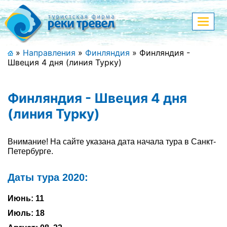
Меню
Показа
меню
+7 (911) 182-44-68
»
Направления
»
Финляндия
»
Финляндия -
Швеция 4 дня (линия Турку)
Адрес офиса, контакты
Полная версия сайта
Финляндия - Швеция 4 дня
(линия Турку)
Главная
Внимание! На сайте указана дата начала тура в Санкт-
Петербурге.
Спецпредложения
Даты тура 2020:
Праздничные туры
Июнь: 11
Страны и направления
Июль: 18
Поиск тура