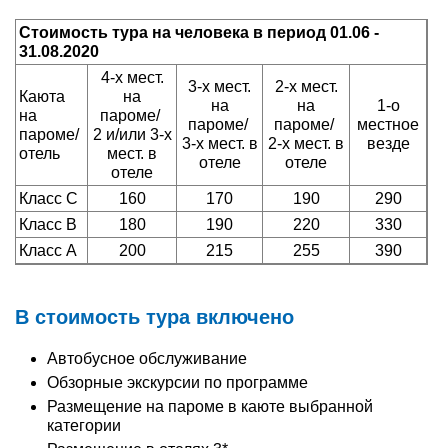
Стоимость тура на человека в период 01.06 -
31.08.2020
4-х мест.
3-х мест.
2-х мест.
Каюта
на
на
на
1-о
на
пароме/
пароме/
пароме/
местное
пароме/
2 и/или 3-х
3-х мест. в
2-х мест. в
везде
отель
мест. в
отеле
отеле
отеле
Класс С
160
170
190
290
Класс B
180
190
220
330
Класс A
200
215
255
390
В стоимость тура включено
Автобусное обслуживание
Обзорные экскурсии по программе
Размещение на пароме в каюте выбранной
категории