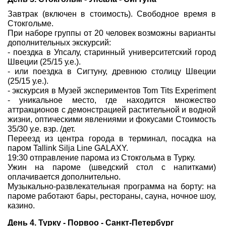
Завтрак (включен в стоимость). Свободное время в
Стокгольме.
При наборе группы от 20 человек возможны варианты
дополнительных экскурсий:
- поездка в Упсалу, старинный университетский город
Швеции (25/15 у.е.).
- или поездка в Сигтуну, древнюю столицу Швеции
(25/15 у.е.).
- экскурсия в Музей экспериментов Tom Tits Experiment
- уникальное место, где находится множество
аттракционов с демонстрацией растительной и водной
жизни, оптическими явлениями и фокусами Стоимость
35/30 у.е. взр. /дет.
Переезд из центра города в терминал, посадка на
паром Tallink Silja Line GALAXY.
19:30 отправление парома из Стокгольма в Турку.
Ужин на пароме (шведский стол с напитками)
оплачивается дополнительно.
Музыкально-развлекательная программа на борту: на
пароме работают бары, рестораны, сауна, ночное шоу,
казино.
День 4. Турку - Порвоо - Санкт-Петербург