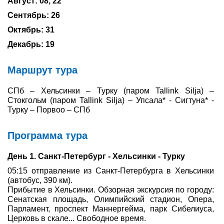
Август: 08, 22
Сентябрь: 26
Туры по России
Октябрь: 31
Автобусные туры
Декабрь: 19
Круизы
Маршрут тура
Туры на пароме
СПб – Хельсинки – Турку (паром Tallink Silja) –
Стокгольм (паром Tallink Silja) – Упсала* - Сигтуна* -
Авиабилеты
Турку – Порвоо – СПб
Туристическая страховка
Программа тура
Услуги
День 1. Санкт-Петербург - Хельсинки - Турку
О компании
05:15 отправление из Санкт-Петербурга в Хельсинки
(автобус, 390 км).
Прибытие в Хельсинки. Обзорная экскурсия по городу:
Отзывы
Сенатская площадь, Олимпийский стадион, Опера,
Парламент, проспект Маннергейма, парк Сибелиуса,
Церковь в скале... Свободное время.