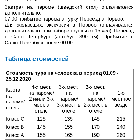
Завтрак на пароме (шведский стол) оплачивается
дополнительно.
07:00 прибытие парома в Турку. Переезд в Порвоо.
Для желающих: экскурсия в Порвоо (оплачивается
дополнительно, при наборе группы от 15 чел). Переезд
в Санкт-Петербург (автобус, 390 км). Прибытие в
Санкт-Петербург после 00:00.
Таблица стоимостей
Стоимость тура на человека в период 01.09 -
25.12.2020
4-х мест.
3-х мест.
2-х мест.
Каюта
на пароме/
на
на
1-о
на
2 и/или 3-х
пароме/
пароме/
местное
пароме/
мест. в
3-х мест. в
2-х мест. в
везде
отель
отеле
отеле
отеле
Класс С
125
135
145
215
Класс B
145
155
170
240
Класс A
155
165
190
260