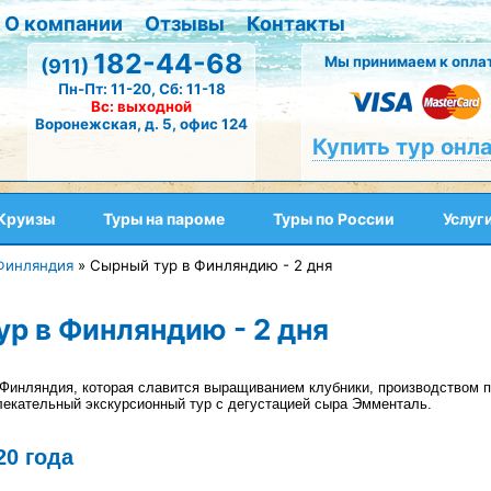
О компании
Отзывы
Контакты
182-44-68
Мы принимаем к оплат
(911)
Пн-Пт: 11-20, Сб: 11-18
Вс: выходной
Воронежская, д. 5, офис 124
Купить тур онл
Круизы
Туры на пароме
Туры по России
Услуг
Финляндия
»
Сырный тур в Финляндию - 2 дня
р в Финляндию - 2 дня
Финляндия, которая славится выращиванием клубники, производством п
лекательный экскурсионный тур с дегустацией сыра Эмменталь.
20 года