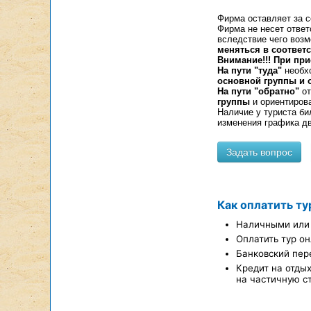
Фирма оставляет за с
Фирма не несет ответ
вследствие чего возм
меняться в соответ
Внимание!!! При пр
На пути "туда"
необхо
основной группы и 
На пути "обратно"
от
группы
и ориентирова
Наличие у туриста би
изменения графика д
Как оплатить ту
Наличными или 
Оплатить тур он
Банковский пер
Кредит на отды
на частичную с