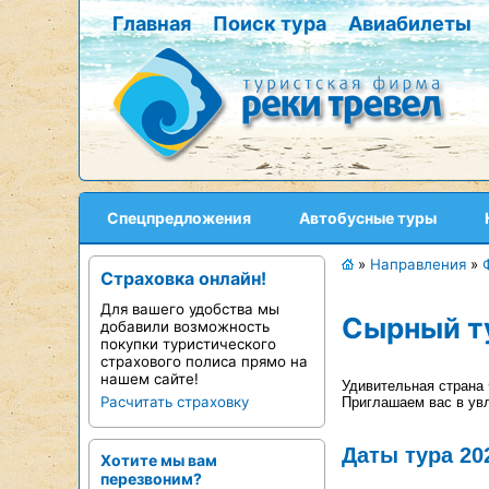
Главная
Поиск тура
Авиабилеты
Спецпредложения
Автобусные туры
»
Направления
»
Страховка онлайн!
Для вашего удобства мы
Сырный ту
добавили возможность
покупки туристического
страхового полиса прямо на
нашем сайте!
Удивительная страна 
Расчитать страховку
Приглашаем вас в ув
Даты тура 20
Хотите мы вам
перезвоним?