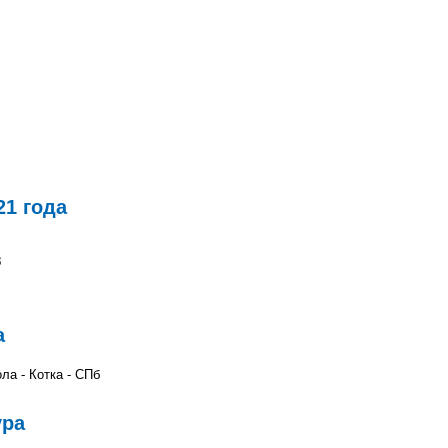
21 года
3
а
ла - Котка - СПб
ура