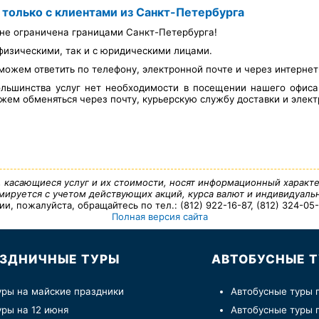
 только с клиентами из Санкт-Петербурга
не ограничена границами Санкт-Петербурга!
физическими, так и с юридическими лицами.
можем ответить по телефону, электронной почте и через интерне
льшинства услуг нет необходимости в посещении нашего офис
ем обменяться через почту, курьерскую службу доставки и элект
, касающиеся услуг и их стоимости, носят информационный характе
ируется с учетом действующих акций, курса валют и индивидуальн
 пожалуйста, обращайтесь по тел.: (812) 922-16-87, (812) 324-05-7
Полная версия сайта
ЗДНИЧНЫЕ ТУРЫ
АВТОБУСНЫЕ 
уры на майские праздники
Автобусные туры 
уры на 12 июня
Автобусные туры 