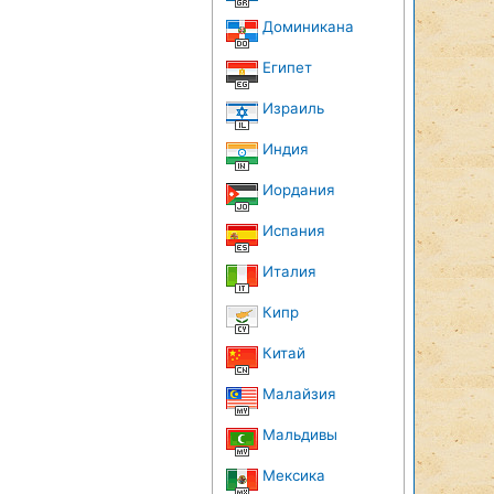
Доминикана
Египет
Израиль
Индия
Иордания
Испания
Италия
Кипр
Китай
Малайзия
Мальдивы
Мексика