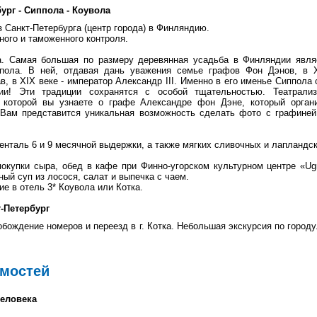
бург - Сиппола - Коувола
из Санкт-Петербурга (центр города) в Финляндию.
ого и таможенного контроля.
а. Самая большая по размеру деревянная усадьба в Финляндии явля
ппола. В ней, отдавая дань уважения семье графов Фон Дэнов, в X
в, в XIX веке - император Александр III. Именно в его именье Сиппол
и! Эти традиции сохранятся с особой тщательностью. Театрализ
я которой вы узнаете о графе Александре фон Дэне, который орган
Вам представится уникальная возможность сделать фото с графиней
нталь 6 и 9 месячной выдержки, а также мягких сливочных и лапландск
покупки сыра, обед в кафе при Финно-угорском культурном центре «Ugr
ый суп из лосося, салат и выпечка с чаем.
е в отель 3* Коувола или Котка.
т-Петербург
обождение номеров и переезд в г. Котка. Небольшая экскурсия по город
имостей
человека