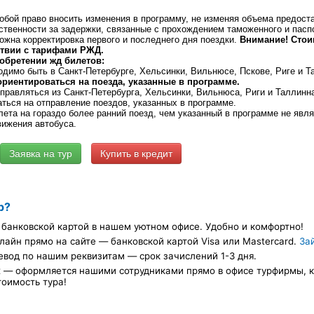
обой право вносить изменения в программу, не изменяя объема предост
ственности за задержки, связанные с прохождением таможенного и паспо
ожна корректировка первого и последнего дня поездки.
Внимание! Стои
ствии с тарифами РЖД.
иобретении жд билетов:
димо быть в Санкт-Петербурге, Хельсинки, Вильнюсе, Пскове, Риге и 
ориентироваться на поезда, указанные в программе.
правляться из Санкт-Петербурга, Хельсинки, Вильнюса, Риги и Таллин
ться на отправление поездов, указанных в программе.
лета на гораздо более ранний поезд, чем указанный в программе не явл
вижения автобуса.
Купить в кредит
р?
банковской картой в нашем уютном офисе. Удобно и комфортно!
лайн прямо на сайте — банковской картой Visa или Mastercard.
За
евод по нашим реквизитам — срок зачислений 1-3 дня.
х — оформляется нашими сотрудниками прямо в офисе турфирмы, ка
тоимость тура!