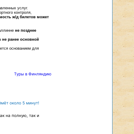
авленных услуг.
ртного контроля,
мость ж/д билетов может
Таллинне
не позднее
на
не ранее основной
яется основанием для
Туры в Финляндию
ймёт около 5 минут!
к на полную, так и