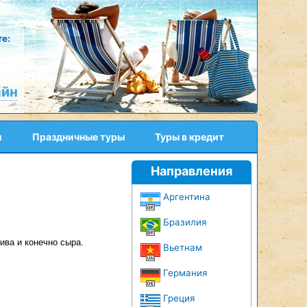
е:
айн
и
Праздничные туры
Туры в кредит
Направления
Аргентина
Бразилия
ива и конечно сыра.
Вьетнам
Германия
Греция