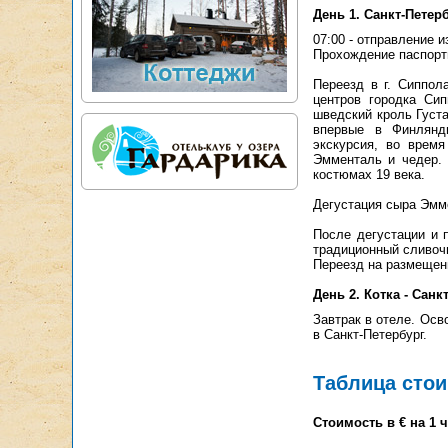
День 1. Санкт-Петер
07:00 - отправление 
Прохождение паспортн
Переезд в г. Сиппол
центров городка Си
шведский кроль Густа
впервые в Финлянди
экскурсия, во врем
Эмменталь и чедер. 
костюмах 19 века.
Дегустация сыра Эмме
После дегустации и 
традиционный сливочн
Переезд на размещени
День 2. Котка - Санк
Завтрак в отеле. Осв
в Санкт-Петербург.
Таблица сто
Стоимость в € на 1 