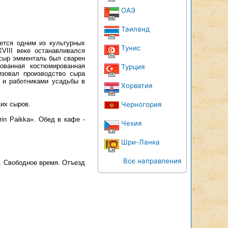
ОАЭ
Таиланд
ется одним из культурных
Тунис
VIII веке останавливался
а сыр эмменталь был сварен
ованная костюмированная
Турция
изовал производство сыра
 и работниками усадьбы в
Хорватия
их сыров.
Черногория
in Paikka». Обед в кафе -
Чехия
Шри-Ланка
Все направления
у. Свободное время. Отъезд