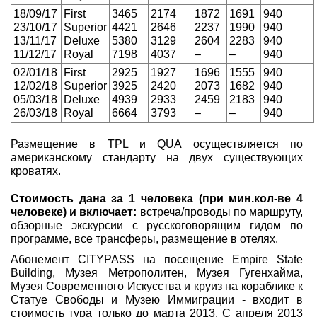
18/09/17
First
3465
2174
1872
1691
940
23/10/17
Superior
4421
2646
2237
1990
940
13/11/17
Deluxe
5380
3129
2604
2283
940
11/12/17
Royal
7198
4037
–
–
940
02/01/18
First
2925
1927
1696
1555
940
12/02/18
Superior
3925
2420
2073
1682
940
05/03/18
Deluxe
4939
2933
2459
2183
940
26/03/18
Royal
6664
3793
–
–
940
Размещение в TPL и QUA осуществляется по
американскому стандарту на двух существующих
кроватях.
Стоимость дана за 1 человека (при мин.кол-ве 4
человеке) и включает:
встреча/проводы по маршруту,
обзорные экскурсии с русскоговорящим гидом по
программе, все трансферы, размещение в отелях.
Абонемент CITYPASS на посещение Empire State
Building, Музея Метрополитен, Музея Гугенхайма,
Музея Современного Искусства и круиз на кораблике к
Статуе Свободы и Музею Иммиграции - входит в
стоимость тура только до марта 2013. С апреля 2013