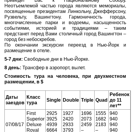
приведет Вас к Национальному Собору.
Неотъемлемой частью города являются мемориалы,
посвященные президентам Линкольну, Джефферсону,
Рузвельту, Вашингтону. Гармоничность города,
многочисленные парки и водоемы, насыщенность
событиями, историей и традициями – таким
предстанет перед Вами столичный город Вашингтон –
город без небоскребов.
По окончании экскурсии переезд в Нью-Йорк и
размещение в отеле.
5-7 дни:
Свободные дни в Нью-Йорке.
8 день:
Трансфер в аэропорт, вылет.
Стоимость тура на человека, при двухместном
размещении, в $
Ребенок
Даты
Класс
Single
Double
Triple
Quad
до 11
заездов
тура
лет**
First
2925
1927
1696
1555
940
Superior
3925
2420
2073
1682
940
07/08/17
Deluxe
4939
2933
2459
2183
940
Royal
6664
3793
–
–
940