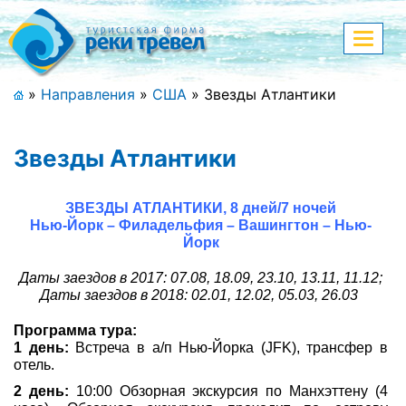
Меню
Показа
меню
+7 (911) 182-44-68
»
Направления
»
США
»
Звезды Атлантики
Адрес офиса, контакты
Звезды Атлантики
Полная версия сайта
ЗВЕЗДЫ АТЛАНТИКИ,
8 дней/7 ночей
Нью-Йорк – Филадельфия – Вашингтон – Нью-
Йорк
Главная
Даты заездов в 2017: 07.08, 18.09, 23.10, 13.11, 11.12;
Спецпредложения
Даты заездов в 2018: 02.01, 12.02, 05.03, 26.03
Праздничные туры
Программа тура:
1 день:
Встреча в а/п Нью-Йорка (JFK), трансфер в
Страны и направления
отель.
2 день:
10:00 Обзорная экскурсия по Манхэттену (4
Поиск тура