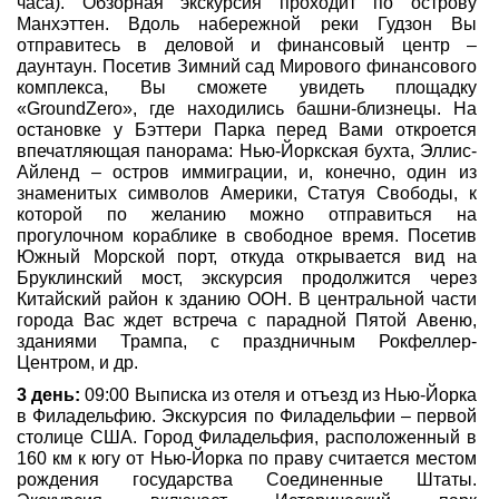
часа). Обзорная экскурсия проходит по острову
Манхэттен. Вдоль набережной реки Гудзон Вы
Туры по России
отправитесь в деловой и финансовый центр –
даунтаун. Посетив Зимний сад Мирового финансового
комплекса, Вы сможете увидеть площадку
Автобусные туры
«GroundZero», где находились башни-близнецы. На
остановке у Бэттери Парка перед Вами откроется
Круизы
впечатляющая панорама: Нью-Йоркская бухта, Эллис-
Айленд – остров иммиграции, и, конечно, один из
Туры на пароме
знаменитых символов Америки, Статуя Свободы, к
которой по желанию можно отправиться на
Авиабилеты
прогулочном кораблике в свободное время. Посетив
Южный Морской порт, откуда открывается вид на
Бруклинский мост, экскурсия продолжится через
Туристическая страховка
Китайский район к зданию ООН. В центральной части
города Вас ждет встреча с парадной Пятой Авеню,
Услуги
зданиями Трампа, с праздничным Рокфеллер-
Центром, и др.
О компании
3 день:
09:00 Выписка из отеля и отъезд из Нью-Йорка
в Филадельфию. Экскурсия по Филадельфии – первой
Отзывы
столице США. Город Филадельфия, расположенный в
160 км к югу от Нью-Йорка по праву считается местом
рождения государства Соединенные Штаты.