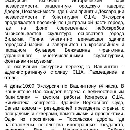
Экскурсия включает Исторический парк
независимости, знаменитую городскую таверну,
Дворец Независимости, где были приняты Декларации
независимости и Конституция США. Экскурсия
продолжается поездкой по центральной части города,
где на фоне современных небоскребов
вырисовывается скульптура основателя города
Вильяма Пенна, элегантно венчающая здание
городской мэрии, и завершится на красивейшем и
парадном бульваре Бенжамина Франклина,
украшенного многочисленными скульптурами,
фонтанами и музеями.
По окончании экскурсии переезд в Вашингтон –
административную столицу США. Размещение в
отеле.
4 день:
10:00 Экскурсия по Вашингтону (4 часа). В
Вашингтоне Вас ожидает встреча с величественным
Капитолием – местом работы Конгресса США,
Библиотека Конгресса, Зданием Верховного Суда,
Белым домом – резиденцией президента страны, с
площадями и скверами, памятниками и проспектами.
Один из проспектов – Посольская дорога, где
расположены посольства иностранных государств,