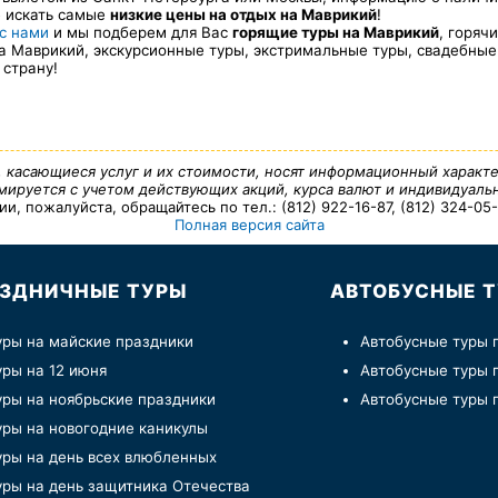
е искать самые
низкие цены на отдых на Маврикий
!
 с нами
и мы подберем для Вас
горящие туры на Маврикий
, горяч
 Маврикий, экскурсионные туры, экстримальные туры, свадебные
 страну!
, касающиеся услуг и их стоимости, носят информационный характе
ируется с учетом действующих акций, курса валют и индивидуальн
 пожалуйста, обращайтесь по тел.: (812) 922-16-87, (812) 324-05-7
Полная версия сайта
ЗДНИЧНЫЕ ТУРЫ
АВТОБУСНЫЕ 
уры на майские праздники
Автобусные туры 
уры на 12 июня
Автобусные туры 
уры на ноябрьские праздники
Автобусные туры 
уры на новогодние каникулы
уры на день всех влюбленных
уры на день защитника Отечества