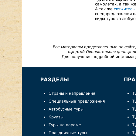
самолетах, а так ж
А так же
свяжитесь
спецпредложения на
виды туров в любую
Все материалы представленные на сайте
офертой.Окончательная цена форм
Для получения подробной информации,
РАЗДЕЛЫ
ПРА
Страны и направления
Т
Специальные предложения
Т
Автобусные туры
Т
Круизы
Т
Туры на пароме
Т
Праздничные туры
Т