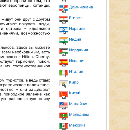
икии
понравится тем, кто
ают европейцы, китайцы,
Доминикана
Египет
 живут они друг с другом
очитают покупать люди,
Израиль
и острова – идеальное
ечениями, возможностью
Индия
лексов. Здесь вы можете
Иордания
о всем необходимым, есть
плексы – Hilton, Oberoy,
Испания
рствуют гармония, покой,
аших соотечественников
Италия
м туристов, а ведь отдых
Кипр
еографическое положение.
нностью – они защищают
Китай
е природное явление как
тую разноцветную почву
Малайзия
Мальдивы
Мексика