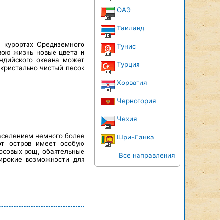
ОАЭ
Таиланд
а курортах Средиземного
Тунис
свою жизнь новые цвета и
Индийского океана может
Турция
 кристально чистый песок
Хорватия
Черногория
Чехия
населением немного более
Шри-Ланка
от остров имеет особую
осовых рощ, обаятельные
Все направления
широкие возможности для