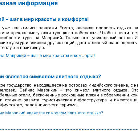
лезная информация
й – шаг в мир красоты и комфорта!
 уже насытились пляжами Египта, оценили прелесть отдыха н
тили прекрасные уголки турецкого побережья. Чтобы внести в 
приобрести туры на Маврикий. Только этот уникальный остров 
зие культур и влияния других наций, даст отличный шанс оценить
 теплую и позитивную.
 на Маврикий – шаг в мир красоты и комфорта!
й является символом элитного отдыха?
ое государство, находящееся на островах Индийского океана, с 
человек. Сейчас Маврикий – это символ элитного отдыха. Эт
бельные отели, бесконечные роскошные пляжи в обрамлении кок
и отлично развита туристическая инфраструктура и имеются 
рафического, паломнического туризма.
му Маврикий является символом элитного отдыха?