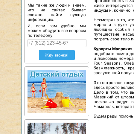
протяженность в 3
Мы такие же люди и знаем,
живо интересуется
что на сайтах бывает
индусы и, конечно, 
сложно найти нужную
информацию.
Несмотря на то, чт
мирно и в духе ув
И, если вам удобно, мы
любящие особый к
можем обсудить все вопросы
путешествие, нас
по телефону.
погреть свое тело 
Курорты Маврикия
подобрать номер дл
Жду звонка!
и люксовые номера.
Four Seasons, One&
безмятежность, кр
заслуженной попул
Это островное госу
здесь просто велик
Дело в том, что 
Маврикий от шторм
несколько радуг,
Чамарель, которая 
Будем рады помочь 