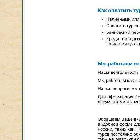
Как оплатить ту
Наличными или 
Оплатить тур он
Банковский пер
Кредит на отды
на частичную с
Мы работаем не
Наша деятельность 
Мы работаем как с 
На все вопросы мы 
Для оформления бо
документами мы мож
Обращаем Ваше вним
в удобной форме д
России, таких как: 
туров постоянно об
туры на Маврикий с