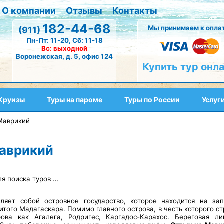
О компании
Отзывы
Контакты
182-44-68
Мы принимаем к оплат
(911)
Пн-Пт: 11-20, Сб: 11-18
Вс: выходной
Воронежская, д. 5, офис 124
Купить тур онл
Круизы
Туры на пароме
Туры по России
Услуг
Маврикий
Маврикий
ля поиска туров …
ляет собой островное государство, которое находится на за
итого Мадагаскара. Помимо главного острова, в честь которого ст
рова как Агалега, Родригес, Каргадос-Карахос. Береговая л