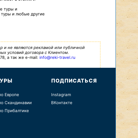
ие туры и
 туры и любые другие
р и не являются рекламой или публичной
ых условий договора с Клиентом.
8, а так же e-mail:
info@reki-travel.ru
ТУРЫ
ПОДПИСАТЬСЯ
по Европе
Instagram
по Скандинавии
ВКонтакте
по Прибалтике