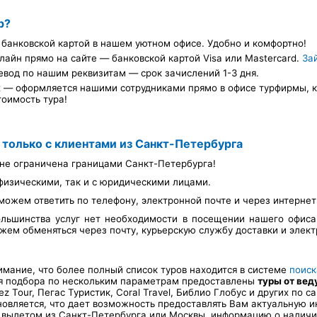
р?
банковской картой в нашем уютном офисе. Удобно и комфортно!
лайн прямо на сайте — банковской картой Visa или Mastercard.
За
евод по нашим реквизитам — срок зачислений 1-3 дня.
х — оформляется нашими сотрудниками прямо в офисе турфирмы, ка
тоимость тура!
 только с клиентами из Санкт-Петербурга
не ограничена границами Санкт-Петербурга!
физическими, так и с юридическими лицами.
можем ответить по телефону, электронной почте и через интерне
льшинства услуг нет необходимости в посещении нашего офис
ем обменяться через почту, курьерскую службу доставки и элект
ание, что более полный список туров находится в системе
поиск
ля подбора по нескольким параметрам предоставлены
туры от ве
Tez Tour, Пегас Туристик, Coral Travel, Библио Глобус и других по
новляется, что дает возможность предоставлять Вам актуальную 
 вылетом из Санкт-Петербурга или Москвы, информацию о наличии