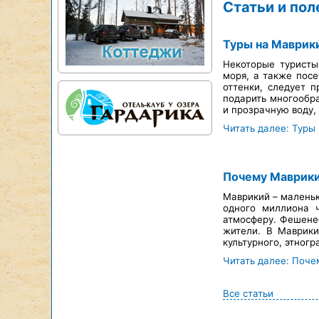
Статьи и по
Туры на Маврики
Некоторые туристы
моря, а также посе
оттенки, следует 
подарить многообра
и прозрачную воду,
Читать далее: Туры
Почему Маврики
Маврикий – маленьк
одного миллиона 
атмосферу. Фешене
жители. В Маврики
культурного, этног
Читать далее: Поче
Все статьи