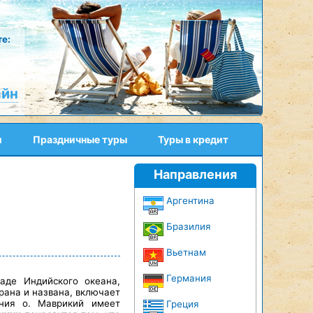
е:
айн
и
Праздничные туры
Туры в кредит
Направления
Аргентина
Бразилия
Вьетнам
Германия
паде Индийского океана,
рана и названа, включает
иния о. Маврикий имеет
Греция