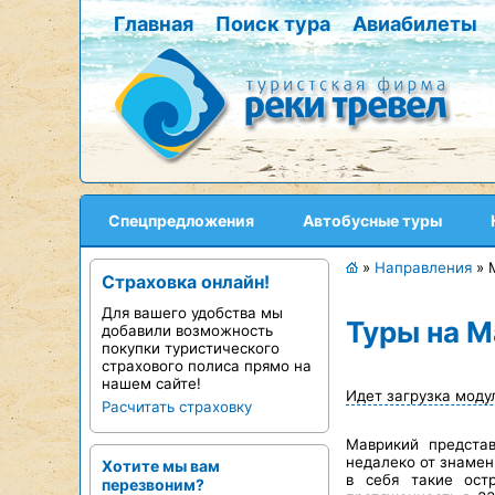
Главная
Поиск тура
Авиабилеты
Спецпредложения
Автобусные туры
»
Направления
»
Страховка онлайн!
Для вашего удобства мы
Туры на 
добавили возможность
покупки туристического
страхового полиса прямо на
нашем сайте!
Идет загрузка моду
Расчитать страховку
Маврикий представ
недалеко от знамен
Хотите мы вам
в себя такие ост
перезвоним?