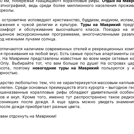
30 км, побережье «защищают» коралловые рифы.
Отдых на Мавр
 этнографией, ведь среди более миллионного населения прожив
креолы.
о островитяне исповедуют христианство, буддизм, индуизм, ислам,
ажения к чужой религии и культуре.
Туры на Маврикий
предп
омфорт и обслуживание высочайшего класса. Поездка на эт
ыщенное экскурсионными программами, многочисленными развл
под нежными лучами солнца.
отличаются наличием современных отелей и рекреационных комп
я проживания на любой вкус. Есть самые простые апартаменты с
 На Маврикии представлены известные во всем мире сетевые ком
Only. Выбирайте тот, что вам больше по душе! На островах ца
асота, поэтому
новогодние туры на Маврикий
пользуются у н
ярностью.
дарство любопытно тем, что не характеризуется массовым наплыво
олепен. Среди основных преимуществ этого курорта – выгодное г
вышеназванные коралловые рифы обладают удивительной особе
ов и акул. Кроме того, именно тут распространено такое редко
 возникших после дождя. А еще здесь можно увидеть знамени
после дождя приобретает разные цвета.
вам отдохнуть на Маврикии!