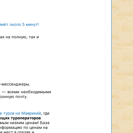
ймёт около 5 минут!
к на полную, так и
т-мессенджеры.
а — всеми необходимыми
ронную почту.
а туров на Маврикий
, где
дущих туроператоров
 самым низким ценам! База
информацию по ценам на
 мест в отелях и