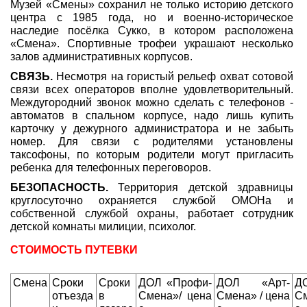
Музей «Смены» сохранил не только историю детского
центра с 1985 года, но и военно-историческое
наследие посёлка Сукко, в котором расположена
«Смена». Спортивные трофеи украшают несколько
залов административных корпусов.
СВЯЗЬ.
Несмотря на гористый рельеф охват сотовой
связи всех операторов вполне удовлетворительный.
Междугородний звонок можно сделать с телефонов -
автоматов в спальном корпусе, надо лишь купить
карточку у дежурного администратора и не забыть
номер. Для связи с родителями установлены
таксофоны, по которым родители могут пригласить
ребенка для телефонных переговоров.
БЕЗОПАСНОСТЬ.
Территория детской здравницы
круглосуточно охраняется службой ОМОНа и
собственной службой охраны, работает сотрудник
детской комнаты милиции, психолог.
СТОИМОСТЬ ПУТЕВКИ
Смена
Сроки
Сроки
ДОЛ «Профи-
ДОЛ «Арт-
Д
отъезда
в
Смена»/ цена
Смена» / цена
См