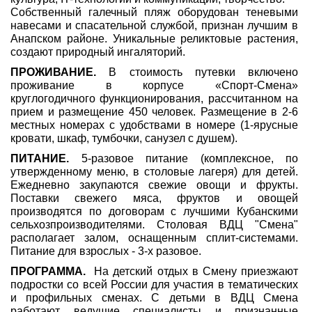
Собственный галечный пляж оборудован теневыми
навесами и спасательной службой, признан лучшим в
Анапском районе. Уникальные реликтовые растения,
создают природный ингаляторий.
ПРОЖИВАНИЕ.
В стоимость путевки включено
проживание в корпусе «Спорт-Смена»
круглогодичного функционирования, рассчитанном на
прием и размещение 450 человек. Размещение в 2-6
местных номерах с удобствами в номере (1-ярусные
кровати, шкаф, тумбочки, санузел с душем).
ПИТАНИЕ.
5-разовое питание (комплексное, по
утвержденному меню, в столовые лагеря) для детей.
Ежедневно закупаются свежие овощи и фрукты.
Поставки свежего мяса, фруктов и овощей
производятся по договорам с лучшими Кубанскими
сельхозпроизводителями. Столовая ВДЦ "Смена"
располагает залом, оснащенным сплит-системами.
Питание для взрослых - 3-х разовое.
ПРОГРАММА.
На детский отдых в Смену приезжают
подростки со всей России для участия в тематических
и профильных сменах. С детьми в ВДЦ Смена
работают ведущие специалисты и признанные