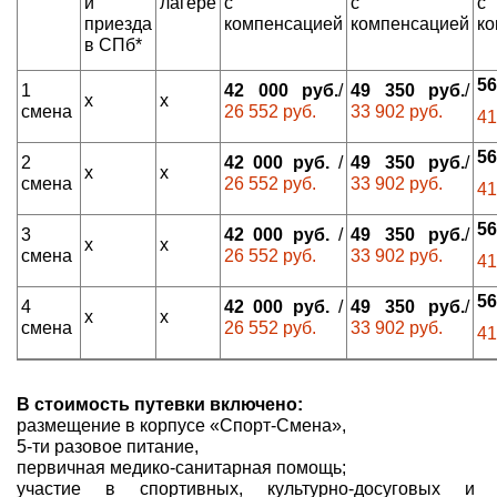
и
лагере
с
с
с
приезда
компенсацией
компенсацией
ко
в СПб*
56
1
42 000 руб.
/
49 350 руб.
/
х
х
смена
26 552 руб.
33 902 руб.
41
56
2
42 000 руб.
/
49 350 руб.
/
х
х
смена
26 552 руб.
33 902 руб.
41
56
3
42 000 руб.
/
49 350 руб.
/
х
х
смена
26 552 руб.
33 902 руб.
41
56
4
42 000 руб.
/
49 350 руб.
/
х
х
смена
26 552 руб.
33 902 руб.
41
В стоимость путевки включено:
размещение в корпусе «Спорт-Смена»,
5-ти разовое питание,
первичная медико-санитарная помощь;
участие в спортивных, культурно-досуговых и