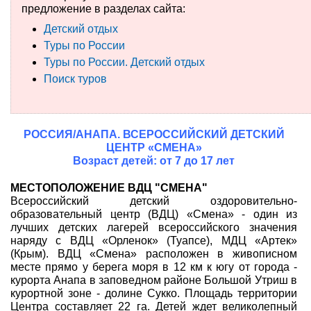
предложение в разделах сайта:
Туры по России
Детский отдых
Туры по России
Автобусные туры
Туры по России. Детский отдых
Поиск туров
Круизы
Туры на пароме
РОССИЯ/АНАПА. ВСЕРОССИЙСКИЙ ДЕТСКИЙ
Авиабилеты
ЦЕНТР «СМЕНА»
Возраст детей: от 7 до 17 лет
Туристическая страховка
МЕСТОПОЛОЖЕНИЕ ВДЦ "СМЕНА"
Всероссийский детский оздоровительно-
Услуги
образовательный центр (ВДЦ) «Смена» - один из
лучших детских лагерей всероссийского значения
О компании
наряду с ВДЦ «Орленок» (Туапсе), МДЦ «Артек»
(Крым). ВДЦ «Смена» расположен в живописном
Отзывы
месте прямо у берега моря в 12 км к югу от города -
курорта Анапа в заповедном районе Большой Утриш в
курортной зоне - долине Сукко. Площадь территории
Центра составляет 22 га. Детей ждет великолепный