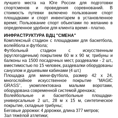
лучшего места на Юге России для подготовки
спортсменов и проведения соревнований. В
стоимость путевки включено пользование спорт
площадками и спорт инвентарем в установленное
время; Пользование спорт объектами по желанию в
определенное удобное для клиента время - платно.
ИНФРАСТРУКТУРА ВДЦ "СМЕНА"
Комплексный стадион с площадками для баскетбола,
волейбола и футбола;
Футбольный стадион с искусственным
(круглогодичным) покрытием 60 м х 90 м; трибуны и
балконы на 1500 посадочных мест, раздевалки - 2 шт.,
вместимостью по 15 человек, раздевалки оборудованы
санузлом и душевыми кабинами (4 шт.)
Площадка для мини-футбола, размер 42 х 24,
многослойное искусственное покрытие "MAGIC
GRASS", укомплектована малыми воротами,
оборудована современной системой дренажа;
Волейбольные и баскетбольные площадки-
универсальные 2 шт., 28 м х 15 м, синтетическое
покрытие, складные трибуны;
Беговые дорожки: 4 дорожки, длина 377 метров;
Зал тяжёлой атлетики;