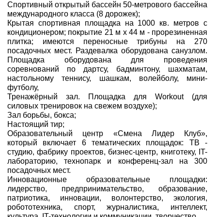
Спортивный открытый бассейн 50-метрового бассейна
международного класса (8 дорожек);
Крытая спортивная площадка на 1000 кв. метров с
кондиционером; покрытие 21 м х 44 м - прорезиненная
плитка; имеются переносные трибуны на 270
посадочных мест. Раздевалка оборудована санузлом.
Площадка оборудована для проведения
соревнований по дартсу, бадминтону, шахматам,
настольному теннису, шашкам, волейболу, мини-
футболу,
Тренажёрный зал. Площадка для Workout (для
силовых тренировок на свежем воздухе);
Зал борьбы, бокса;
Настоящий тир;
Образовательный центр «Смена Лидер Клуб»,
который включает 6 тематических площадок: ТВ -
студию, фабрику проектов, бизнес-центр, книготеку, IT-
лабораторию, технопарк и конференц-зал на 300
посадочных мест.
Инновационные образовательные площадки:
лидерство, предпринимательство, образование,
патриотика, инновации, волонтерство, экология,
робототехника, спорт, журналистика, интеллект,
культура, IT-технологии и коммуникации, творчество.