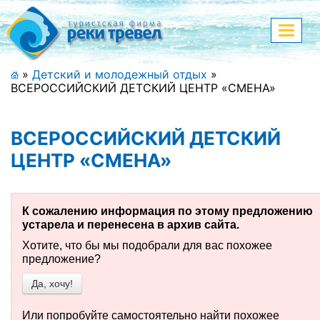
Меню
Показа
меню
+7 (911) 182-44-68
»
Детский и молодежный отдых
»
ВСЕРОССИЙСКИЙ ДЕТСКИЙ ЦЕНТР «СМЕНА»
Адрес офиса, контакты
Полная версия сайта
ВСЕРОССИЙСКИЙ ДЕТСКИЙ
ЦЕНТР «СМЕНА»
Главная
К сожалению информация по этому предложению
Спецпредложения
устарела и перенесена в архив сайта.
Хотите, что бы мы подобрали для вас похожее
Праздничные туры
предложение?
Да, хочу!
Страны и направления
Поиск тура
Или попробуйте самостоятельно найти похожее