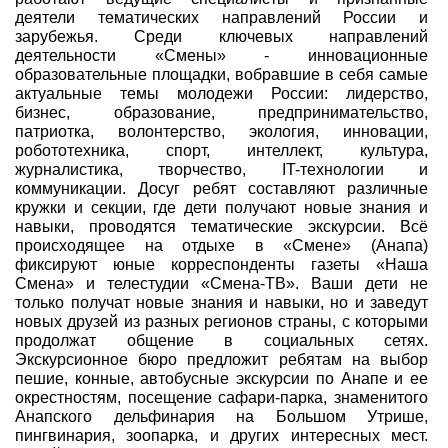
деятели тематических направлений России и
зарубежья. Среди ключевых направлений
деятельности «Смены» - инновационные
образовательные площадки, вобравшие в себя самые
актуальные темы молодежи России: лидерство,
бизнес, образование, предпринимательство,
патриотка, волонтерство, экология, инновации,
робототехника, спорт, интеллект, культура,
журналистика, творчество, IT-технологии и
коммуникации. Досуг ребят составляют различные
кружки и секции, где дети получают новые знания и
навыки, проводятся тематические экскурсии. Всё
происходящее на отдыхе в «Смене» (Анапа)
фиксируют юные корреспонденты газеты «Наша
Смена» и телестудии «Смена-ТВ». Ваши дети не
только получат новые знания и навыки, но и заведут
новых друзей из разных регионов страны, с которыми
продолжат общение в социальных сетях.
Экскурсионное бюро предложит ребятам на выбор
пешие, конные, автобусные экскурсии по Анапе и ее
окрестностям, посещение сафари-парка, знаменитого
Анапского дельфинария на Большом Утрише,
пингвинария, зоопарка, и других интересных мест.