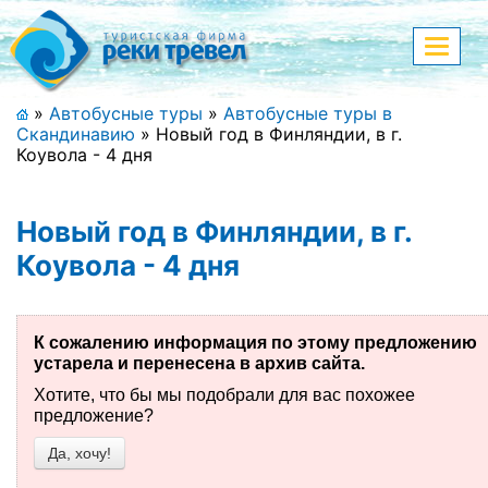
Меню
Показа
меню
+7 (911) 182-44-68
»
Автобусные туры
»
Автобусные туры в
Скандинавию
»
Новый год в Финляндии, в г.
Адрес офиса, контакты
Коувола - 4 дня
Полная версия сайта
Новый год в Финляндии, в г.
Коувола - 4 дня
Главная
Спецпредложения
К сожалению информация по этому предложению
устарела и перенесена в архив сайта.
Праздничные туры
Хотите, что бы мы подобрали для вас похожее
предложение?
Страны и направления
Да, хочу!
Поиск тура