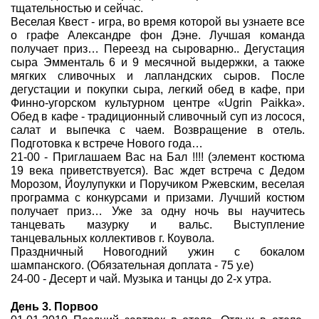
тщательностью и сейчас.
Веселая Квест - игра, во время которой вы узнаете все
о графе Александре фон Дэне. Лучшая команда
получает приз… Переезд на сыроварню.. Дегустация
сыра Эмменталь 6 и 9 месячной выдержки, а также
мягких сливочных и лапландских сыров. После
дегустации и покупки сыра, легкий обед в кафе, при
Финно-угорском культурном центре «Ugrin Paikka».
Обед в кафе - традиционный сливочный суп из лосося,
салат и выпечка с чаем. Возвращение в отель.
Подготовка к встрече Нового года…
21-00 - Приглашаем Вас на Бал !!!! (элемент костюма
19 века приветствуется). Вас ждет встреча с Дедом
Морозом, Йоулупукки и Поручиком Ржевским, веселая
программа с конкурсами и призами. Лучший костюм
получает приз… Уже за одну ночь вы научитесь
танцевать мазурку и вальс. Выступление
танцевальных коллективов г. Коувола.
Праздничный Новогодний ужин с бокалом
шампанского. (Обязательная доплата - 75 у.е)
24-00 - Десерт и чай. Музыка и танцы до 2-х утра.
День 3. Порвоо