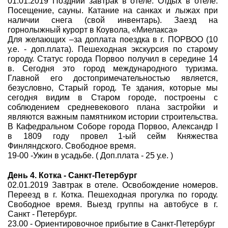
01.01.2019 Поздний завтрак в отеле. Отдых в отеле.
Посещение, сауны. Катание на санках и лыжах при
наличии снега (свой инвентарь). Заезд на
горнолыжный курорт в Коувола, «Миелакса»
Для желающих –за доплата поездка в г. ПОРВОО (10
у.е. - доп.плата). Пешеходная экскурсия по старому
городу. Статус города Порвоо получил в середине 14
в. Сегодня это город международного туризма.
Главной его достопримечательностью является,
безусловно, Старый город. Те здания, которые мы
сегодня видим в Старом городе, построены с
соблюдением средневекового плана застройки и
являются важным памятником истории строительства.
В Кафедральном Соборе города Порвоо, Александр I
в 1809 году провел 1-ый сейм Княжества
Финляндского. Свободное время.
19-00 -Ужин в усадьбе. ( Доп.плата - 25 у.е. )
День 4. Котка - Санкт-Петербург
02.01.2019 Завтрак в отеле. Освобождение номеров.
Переезд в г. Котка. Пешеходная прогулка по городу.
Свободное время. Выезд группы на автобусе в г.
Санкт - Петербург.
23.00 - Ориентировочное прибытие в Санкт-Петербург