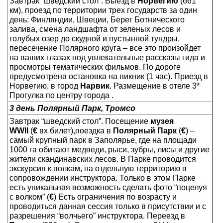
Завтрак “шведский стол”. Выезд в
Норвегию
(661
км), проезд по территории трех государств за один
день: Финляндии, Швеции, Берег Ботнического
залива, смена ландшафта от зеленых лесов и
голубых озер до скудной и пустынной тундры,
пересечение Полярного круга – все это произойдет
на ваших глазах под увлекательные рассказы гида и
просмотры тематических фильмов. По дороге
предусмотрена остановка на пикник (1 час). Приезд в
Норвегию, в город
Нарвик
. Размещение в отеле 3*
Прогулка по центру города .
3 день Полярный Парк, Тромсо
Завтрак “шведский стол”. Посещение
музея
WWII
(
€
вх билет),поездка в
Полярный Парк
(
€
) –
самый крупный парк в Заполярье, где на площади
1000 га обитают медведи, рыси, зубры, лисы и другие
жители скандинавских лесов. В Парке проводится
экскурсия к волкам, на отдельную территорию в
сопровождении инструктора. Только в этом Парке
есть уникальная возможность сделать фото “поцелуя
с волком” (
€
) Есть ограничения по возрасту и
проводиться данная сессия только в присутствии и с
разрешения “волчьего” инструктора. Переезд в