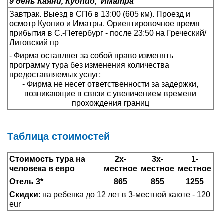
9 день Каяни, Куопио,
Иматра
Завтрак. Выезд в СПб в 13:00 (605 км). Проезд и
осмотр Куопио и Иматры. Ориентировочное время
прибытия в С.-Петербург - после 23:50 на Греческий/
Лиговский пр
- Фирма оставляет за собой право изменять
программу тура без изменения количества
предоставляемых услуг;
- Фирма не несет ответственности за задержки,
возникающие в связи с увеличением времени
прохождения границ
Таблица стоимостей
Стоимость тура на
2х-
3х-
1-
человека в евро
местное
местное
местное
Отель 3*
865
855
1255
Скидки
: на ребенка до 12 лет в 3-местной каюте - 120
eur