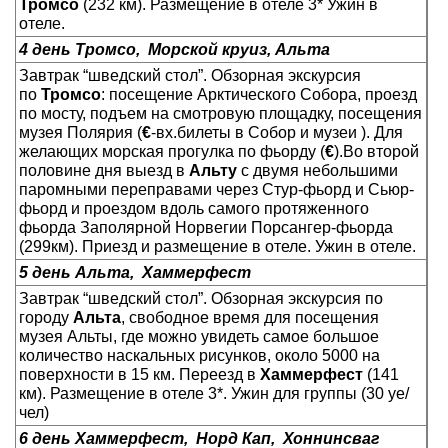
Тромсо
(232 км). Размещение в отеле 3* Ужин в
отеле.
4 день Тромсо,
Морской круиз, Альта
Завтрак “шведский стол”. Обзорная экскурсия
по
Тромсо
: посещение Арктического Собора, проезд
по мосту, подъем на смотровую площадку, посещения
музея Полярия (
€
-вх.билеты в Собор и музеи ). Для
желающих морская прогулка по фьорду (
€
).Во второй
половине дня выезд в
Альту
с двумя небольшими
паромными переправами через Стур-фьорд и Сьюр-
фьорд и проездом вдоль самого протяженного
фьорда Заполярной Норвегии Порсангер-фьорда
(299км). Приезд и размещение в отеле. Ужин в отеле.
5 день Альта,
Хаммерфест
Завтрак “шведский стол”. Обзорная экскурсия по
городу
Альта
, свободное время для посещения
музея Альты, где можно увидеть самое большое
количество наскальных рисунков, около 5000 на
поверхности в 15 км. Переезд в
Хаммерфест
(141
км). Размещение в отеле 3*. Ужин для группы (30 уе/
чел)
6 день
Хаммерфест,
Норд Кап,
Хоннинсваг