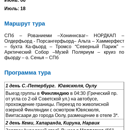
Июнь: 06
Июль: 18
Туры по России
Маршрут тура
Автобусные туры
СПб – Рованиеми –Хониннсваг– НОРДКАП –
Круизы
Олдерфьорд - Порсангерфьорд– Альта – Хаммерфест
– бухта Ка-фьорд – Тромсо “Северный Париж” –
Туры на пароме
Арктический Собор –Музей Поляриум – круиз по
фьорду – о. Сенья – СПб
Авиабилеты
Программа тура
Туристическая страховка
Услуги
1 день С.-Петербург.
Ювяскюля, Оулу
Выезд группы в
Финляндию
в 04:30 (Греческий пр.
О компании
от угла со 2-ой Советской ул.) на автобусе,
прохождение границы. Переезд по живописной
озерной Финляндии с осмотром Ювяскюля,
Отзывы
Виитасаари до города Оолу, размещение в отеле 3*.
2 день Кеми, Хапаранда, Кируна, Нарвик