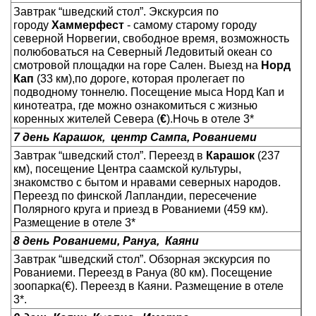
Завтрак “шведский стол”. Экскурсия по
городу
Хаммерфест
- самому старому городу
северной Норвегии, свободное время, возможность
полюбоваться на Северный Ледовитый океан со
смотровой площадки на горе Сален. Выезд на
Норд
Кап
(33 км),по дороге, которая пролегает по
подводному тоннелю. Посещение мыса Норд Кап и
кинотеатра, где можно ознакомиться с жизнью
коренных жителей Севера (
€
).Ночь в отеле 3*
7 день Карашок,
центр Сампа,
Рованиеми
Завтрак “шведский стол”. Переезд в
Карашок
(237
км), посещение Центра саамской культуры,
знакомство с бытом и нравами северных народов.
Переезд по финской Лапландии, пересечение
Полярного круга и приезд в Рованиеми (459 км).
Размещение в отеле 3*
8 день Рованиеми, Рануа,
Каяни
Завтрак “шведский стол”. Обзорная экскурсия по
Рованиеми. Переезд в Рануа (80 км). Посещение
зоопарка(€). Переезд в Каяни. Размещение в отеле
3*.