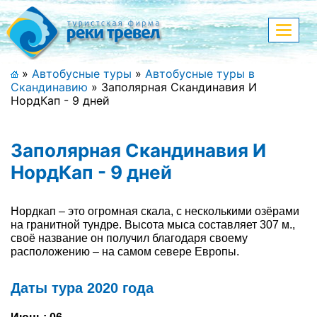
Меню
Показа
меню
+7 (911) 182-44-68
»
Автобусные туры
»
Автобусные туры в
Скандинавию
»
Заполярная Скандинавия И
Адрес офиса, контакты
НордКап - 9 дней
Полная версия сайта
Заполярная Скандинавия И
НордКап - 9 дней
Главная
Нордкап – это огромная скала, с несколькими озёрами
Спецпредложения
на гранитной тундре. Высота мыса составляет 307 м.,
своё название он получил благодаря своему
расположению – на самом севере Европы.
Праздничные туры
Страны и направления
Даты тура 2020 года
Поиск тура