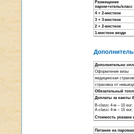
Размещение
паром+отель/
класс
4 + 2-местное
3 + 3-местное
2 + 2-местное
1-местное везде
Дополнитель
Дополнительно опла
Оформление визы
медицинская страхов
страховка от невыез
Обязательный топли
Доплаты за каюты бо
В-class
:
4-м – 10 eur; 
А-class
:
4-м – 15 eur; 
Стоимость указана 
Питание на паромах 