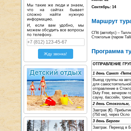
Мы такие же люди и знаем,
Сентябрь: 14
что на сайтах бывает
сложно найти нужную
информацию.
Маршрут тур
И, если вам удобно, мы
можем обсудить все вопросы
СПб (автобус) – Талл
по телефону.
Стокгольм (паром Tall
Программа т
Жду звонка!
ОТПРАВЛЕНИЕ ГРУП
1 день Санкт -Пете
Выезд группы на авт
для самостоятельной
отправление в Стокг
Duty Free, вечером 
сауну, бассейн, трен
2 день Стокгольм,
Завтрак (
€
). Прибыти
(750 км), через Осло
3 день Берген
Завтрак. Переезд в 