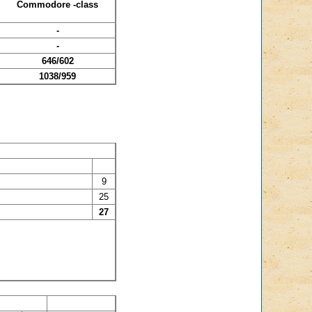
Commodore -class
-
-
646/602
1038/959
9
25
27