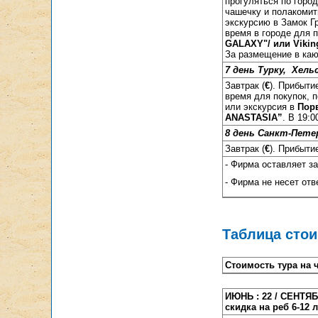
прогуляться по город
чашечку и полакомит
экскурсию в Замок Г
время в городе для 
GALAXY"/ или
Viki
За размещение в кают
7 день Турку,
Хель
Завтрак (
€
). Прибыти
время для покупок, 
или экскурсия в
Пор
ANASTASIA”
. В 19:
8 день Санкт-Пете
Завтрак (
€
). Прибыти
- Фирма оставляет з
- Фирма не несет от
Таблица сто
Стоимость тура на 
ИЮНЬ : 22 / СЕНТЯБ
скидка на реб 6-12 л