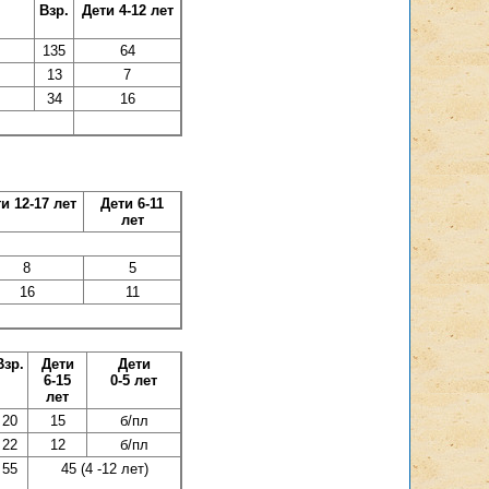
Взр.
Дети 4-12 лет
135
64
13
7
34
16
и 12-17 лет
Дети 6-11
лет
8
5
16
11
Взр.
Дети
Дети
6-15
0-5 лет
лет
20
15
б/пл
22
12
б/пл
55
45 (4 -12 лет)