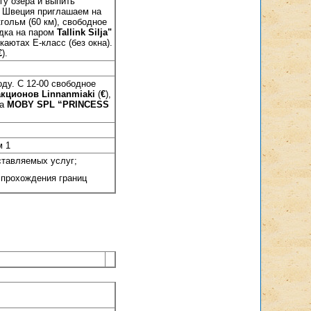
гу озера и выпить
а Швеция приглашаем на
кгольм (60 км), свободное
адка на паром
Tallink Silja"
каютах Е-класс (без окна).
€
).
оду. С 12-00 свободное
акционов Linnanmiaki
(
€
),
на
MOBY SPL “PRINCESS
м 1
ставляемых услуг;
 прохождения границ