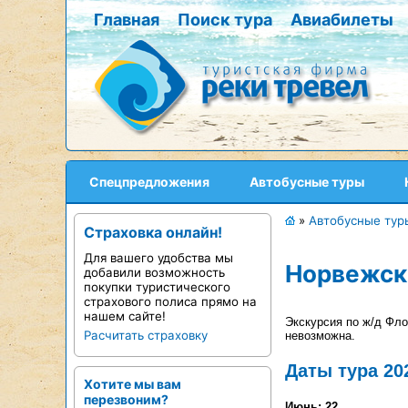
Главная
Поиск тура
Авиабилеты
Спецпредложения
Автобусные туры
»
Автобусные тур
Страховка онлайн!
Для вашего удобства мы
Норвежски
добавили возможность
покупки туристического
страхового полиса прямо на
нашем сайте!
Экскурсия по ж/д Фл
Расчитать страховку
невозможна.
Даты тура 20
Хотите мы вам
перезвоним?
Июнь: 22