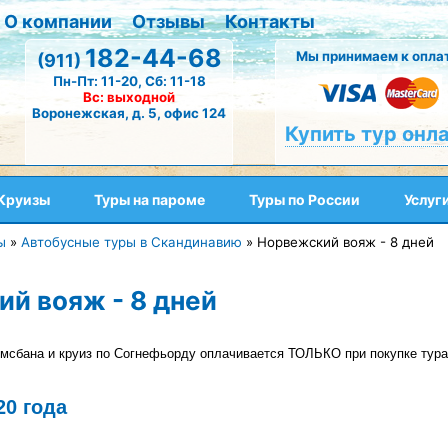
О компании
Отзывы
Контакты
182-44-68
Мы принимаем к оплат
(911)
Пн-Пт: 11-20, Сб: 11-18
Вс: выходной
Воронежская, д. 5, офис 124
Купить тур онл
Круизы
Туры на пароме
Туры по России
Услуг
ы
»
Автобусные туры в Скандинавию
»
Норвежский вояж - 8 дней
й вояж - 8 дней
омсбана и круиз по Согнефьорду оплачивается ТОЛЬКО при покупке тура
20 года