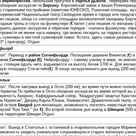
да
Верингфоссен
, небольшая прогулка в
Ущелье Дьвола
, переправа че
 обзорная экскурсия по
Бергену
: Королевский замок и башня Розенкранц
со старинными постройками (памятник ЮНЕСКО), Рыночная площадь, муз
 норвежский Национальный театр.Свободное время в городе или предлаг
ен пешком, обзор со смотровой площадки великолепной панорамы Берген
одные тропы и спуск на фуникулере (
€
билет ) или пешком по желанию ( 
вершить данную экскурсию в обратном порядке - сначала фуникулер, об
провести не менее часа наверху, где можно посидеть на террасе рестор
ть сувениры в местной сувенирной лавке. Кстати, здесь самые дешевые и
* ( пригород). Отдых.
ефьорд
тол”. Переезд в
район Согнефьорда
. Посещение деревни Викингов (
€
) 
кавам
Согнефьорда
(
€
)
: Нейрофьорду – самому узкому в мире, он внесе
, стоящие вдоль него, вздымаются на высоту более 1700 м. Для жела
вую площадку Стегастейн(
€
). В конце экскурсионного дня выезд (200 км
егии.
гольм
тол”. После завтрака выезд в Осло (200 км), во время пути можно полюб
Норвегии.По прибытии в Осло обзорная экскурсия во время которой вы у
 крепость Акерхюс, Кафедральный собор, “Квадратурен”-квартал Кристина
а Норвегии”, Дворец Карла Юхана, Университет, Драматический театр, п
ый остров
Бюгдой
для желающих, возможность посетить известные музе
музей "Кон Тики " (вх
€)
. Во второй половине дня выезд в
Швецию
(550 
 на территории Швеции.Отдых.
тол”. Выезд в Стокгольм с остановкой в очаровательном городке Мариен
озможность увидеть уникальную сохранившуюся старую железную узкок