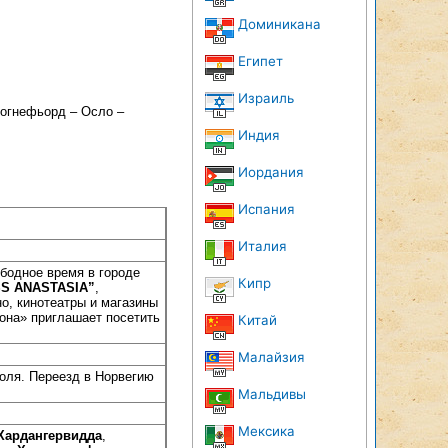
Доминикана
Египет
Израиль
Согнефьорд – Осло –
Индия
Иордания
Испания
Италия
бодное время в городе
Кипр
S ANASTASIA”
,
но, кинотеатры и магазины
зона» приглашает посетить
Китай
Малайзия
роля. Переезд в Норвегию
Мальдивы
Мексика
Хардангервидда
,