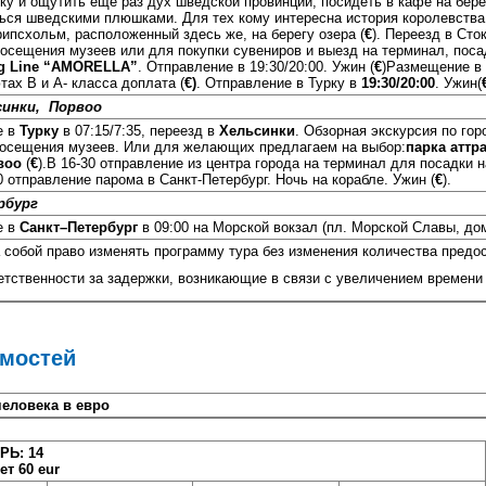
ку и ощутить еще раз дух шведской провинции, посидеть в кафе на бере
ься шведскими плюшками. Для тех кому интересна история королевств
рипсхольм, расположенный здесь же, на берегу озера (
€
). Переезд в Сто
посещения музеев или для покупки сувениров и выезд на терминал, пос
ng Line “AMORELLA”
. Отправление в 19:30/20:00. Ужин (
€
)Размещение в 
ах В и А- класса доплата (
€)
. Отправление в Турку в
19:30/20:00
. Ужин(
синки,
Порвоо
е в
Турку
в 07:15/7:35, переезд в
Хельсинки
. Обзорная экскурсия по гор
посещения музеев. Или для желающих предлагаем на выбор:
парка аттр
воо
(
€
).В 16-30 отправление из центра города на терминал для посадки 
00 отправление парома в Санкт-Петербург. Ночь на корабле. Ужин (
€
).
рбург
е в
Санкт–Петербург
в 09:00 на Морской вокзал (пл. Морской Славы, до
а собой право изменять программу тура без изменения количества предо
ветственности за задержки, возникающие в связи с увеличением времени
имостей
человека в евро
РЬ: 14
ет 60 eur