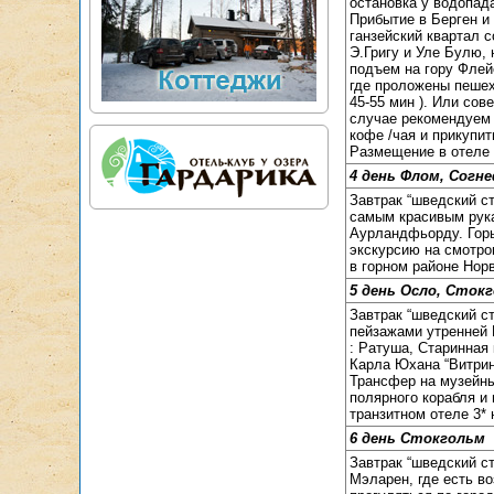
остановка у водопа
Прибытие в Берген и
ганзейский квартал 
Э.Григу и Уле Булю,
подъем на гору Флей
где проложены пешех
45-55 мин ). Или со
случае рекомендуем 
кофе /чая и прикупи
Размещение в отеле 3
4 день Флом, Согн
Завтрак “шведский с
самым красивым ру
Аурландфьорду. Горы
экскурсию на смотро
в горном районе Норв
5 день Осло, Сток
Завтрак “шведский с
пейзажами утренней 
: Ратуша, Старинная
Карла Юхана “Витрин
Трансфер на музейн
полярного корабля и 
транзитном отеле 3*
6 день Стокгольм
Завтрак “шведский с
Мэларен, где есть в