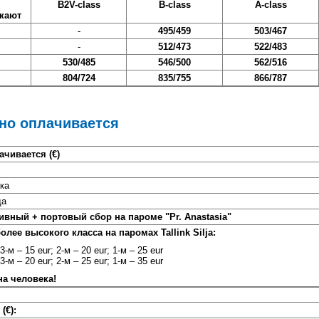
B2V-class
B-class
A-class
 кают
-
495/459
503/467
-
512/473
522/483
530/485
546/500
562/516
804/724
835/755
866/787
но оплачивается
чивается (€)
ка
да
вный + портовый сбор на пароме "Pr. Anastasia"
лее высокого класса на паромах Tallink Silja:
3-м – 15 eur; 2-м – 20 eur; 1-м – 25 eur
3-м – 20 eur; 2-м – 25 eur; 1-м – 35 eur
на человека!
(€):