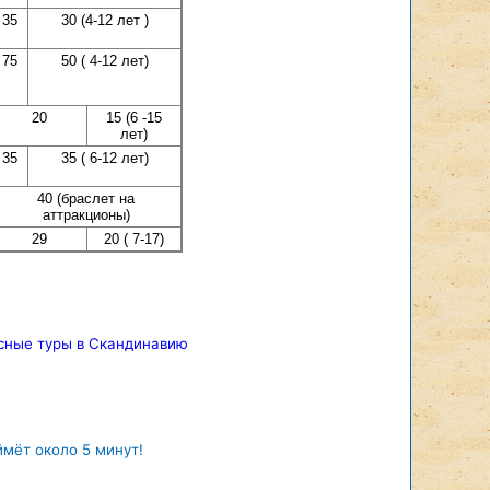
35
30 (4-12 лет )
75
50 ( 4-12 лет)
20
15 (6 -15
лет)
35
35 ( 6-12 лет)
40 (браслет на
аттракционы)
29
20 ( 7-17)
сные туры в Скандинавию
ймёт около 5 минут!