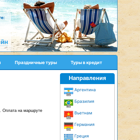
е:
айн
и
Праздничные туры
Туры в кредит
Направления
Аргентина
Бразилия
. Оплата на маршруте
Вьетнам
Германия
Греция