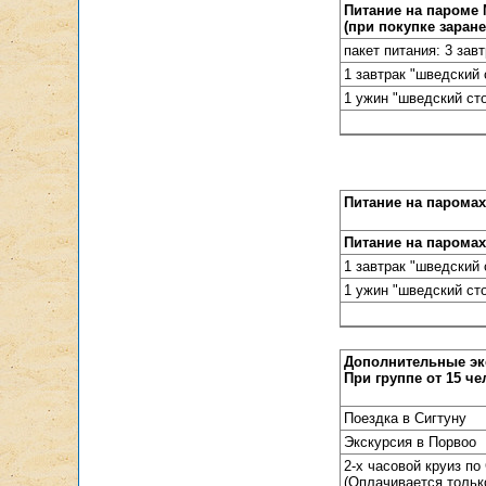
Питание на пароме
(при покупке заране
пакет питания: 3 зав
1 завтрак "шведский 
1 ужин "шведский сто
Питание на паромах 
Питание на парома
1 завтрак "шведский 
1 ужин "шведский сто
Дополнительные экс
При группе от 15 че
Поездка в Сигтуну
Экскурсия в Порвоо
2-х часовой круиз п
(Оплачивается только