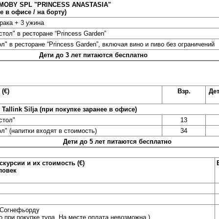
 MOBY SPL "PRINCESS ANASTASIA"
е в офисе / на борту)
трака + 3 ужина
стол" в ресторане “Princess Garden”
л" в ресторане “Princess Garden”, включая вино и пиво без ограничений
Дети до 3 лет питаются бесплатно
(€)
Взр.
Дет
х
Tallink Silja
(при покупке заранее в офисе)
стол"
13
л" (напитки входят в стоимость)
34
Дети до 5 лет питаются бесплатно
курсии и их стоимость (€)
ловек
о Согнефьорду
 при покупке тура. На месте оплата невозможна.)