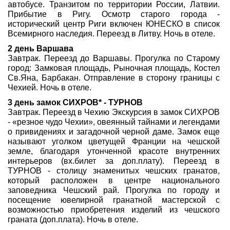
автобусе. Транзитом по территории России, Латвии.
Прибытие в Ригу. Осмотр старого города -
исторический центр Риги включен ЮНЕСКО в список
Всемирного наследия. Переезд в Литву. Ночь в отеле.
2 день Варшава
Завтрак. Переезд до Варшавы. Прогулка по Старому
город: Замковая площадь, Рыночная площадь, Костел
Св.Яна, Барбакан. Отправление в сторону границы с
Чехией. Ночь в отеле.
3 день замок СИХРОВ* - ТУРНОВ
Завтрак. Переезд в Чехию Экскурсия в замок СИХРОВ
- «резное чудо Чехии», овеянный тайнами и легендами
о привидениях и загадочной черной даме. Замок еще
называют уголком цветущей Франции на чешской
земле, благодаря утонченной красоте внутренних
интерьеров (вх.билет за доп.плату). Переезд в
ТУРНОВ - столицу знаменитых чешских гранатов,
который расположен в центре национального
заповедника Чешский рай. Прогулка по городу и
посещение ювелирной гранатной мастерской с
возможностью приобретения изделий из чешского
граната (доп.плата). Ночь в отеле.