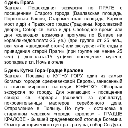
4 день Прага
Завтрак. Пешеходная экскурсия по ПРАГЕ с
посещением Старого города (Вацлавская площадь,
Пороховая башня, Староместская площадь, Карлов
мост и др) и Пражского града: (Градчаны, Королевский
дворец, Собор св. Вита и др). Свободное время или
для желающих возможна прогулка по Влтаве на
кораблике(доп.плата-25 у.е.) (при группе от 25 чел..,
вкл. ужин «шведский стол») или экскурсия «Легенды и
привидения старой Праги» (при группе не менее 25
чел) ( доп.плата-15 у.е)или посещение музеев,
зоопарка и т.п. Ночь в отеле.
5 день Кутна Гора-Градце Кралове
Завтрак. Поездка в КУТНУ ГОРУ, один из самых
богатых городов средневековой Европы, занесенный
в список мирового наследия ЮНЕСКО. Обзорная
экскурсия по городу. Для желающих - посещение
собора св. Варвары (вх.билет за доп.плату),
покровительницы мастеров серебряного дела.
Отправление в Польшу. По пути - остановка в
старинном чешском «городе королев» - ГРАДЦЕ
КРАЛОВЕ - бывшей средневековой столице Богемии.
Осмотр исторического центра - ратуша, собор Св.Духа,