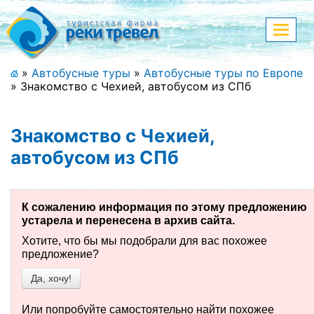
Меню
Показа
меню
+7 (911) 182-44-68
»
Автобусные туры
»
Автобусные туры по Европе
»
Знакомство с Чехией, автобусом из СПб
Адрес офиса, контакты
Полная версия сайта
Знакомство с Чехией,
автобусом из СПб
Главная
К сожалению информация по этому предложению
Спецпредложения
устарела и перенесена в архив сайта.
Хотите, что бы мы подобрали для вас похожее
Праздничные туры
предложение?
Да, хочу!
Страны и направления
Поиск тура
Или попробуйте самостоятельно найти похожее