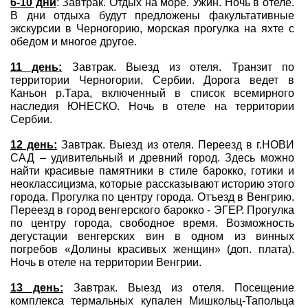
6-10 дни
: Завтрак. Отдых на море. Ужин. Ночь в отеле.
В дни отдыха будут предложены факультативные
экскурсии в Черногорию, морская прогулка на яхте с
обедом и многое другое.
11 день:
Завтрак. Выезд из отеля. Транзит по
территории Черногории, Сербии. Дорога ведет в
Каньон р.Тара, включенный в список всемирного
наследия ЮНЕСКО. Ночь в отеле на территории
Сербии.
12 день:
Завтрак. Выезд из отеля. Переезд в г.НОВИ
САД – удивительный и древний город. Здесь можно
найти красивые памятники в стиле барокко, готики и
неоклассицизма, которые рассказывают историю этого
города. Прогулка по центру города. Отъезд в Венгрию.
Переезд в город венгерского барокко - ЭГЕР. Прогулка
по центру города, свободное время. Возможность
дегустации венгерских вин в одном из винных
погребов «Долины красивых женщин» (доп. плата).
Ночь в отеле на территории Венгрии.
13 день:
Завтрак. Выезд из отеля. Посещение
комплекса термальных купален Мишкольц-Тапольца