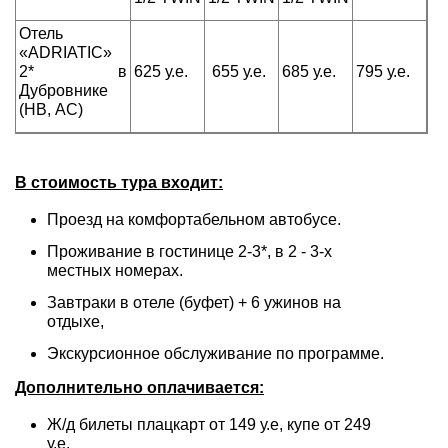
Отель
«ADRIATIC»
2* в
625 у.е.
655 у.е.
685 у.е.
795 у.е.
Дубровнике
(HB, AC)
В стоимость тура входит:
Проезд на комфортабельном автобусе.
Проживание в гостинице 2-3*, в 2 - 3-х
местных номерах.
Завтраки в отеле (буфет) + 6 ужинов на
отдыхе,
Экскурсионное обслуживание по программе.
Дополнительно оплачивается:
Ж/д билеты плацкарт от 149 у.е, купе от 249
у.е.