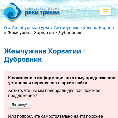
Меню
Показа
меню
+7 (911) 182-44-68
»
Автобусные туры
»
Автобусные туры по Европе
»
Жемчужина Хорватии - Дубровник
Адрес офиса, контакты
Полная версия сайта
Жемчужина Хорватии -
Дубровник
Главная
К сожалению информация по этому предложению
Спецпредложения
устарела и перенесена в архив сайта.
Хотите, что бы мы подобрали для вас похожее
Праздничные туры
предложение?
Да, хочу!
Страны и направления
Поиск тура
Или попробуйте самостоятельно найти похожее