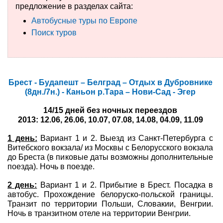
предложение в разделах сайта:
Туры по России
Автобусные туры по Европе
Поиск туров
Автобусные туры
Круизы
Брест - Будапешт – Белград – Отдых в Дубровнике
Туры на пароме
(8дн./7н.) - Каньон р.Тара – Нови-Сад - Эгер
Авиабилеты
14/15 дней без ночных переездов
2013: 12.06, 26.06, 10.07, 07.08, 14.08, 04.09, 11.09
Туристическая страховка
1 день:
Вариант 1 и 2. Выезд из Санкт-Петербурга c
Услуги
Витебского вокзала/ из Москвы с Белорусского вокзала
до Бреста (в пиковые даты возможны дополнительные
поезда). Ночь в поезде.
О компании
2 день:
Вариант 1 и 2. Прибытие в Брест. Посадка в
Отзывы
автобус. Прохождение белоруско-польской границы.
Транзит по территории Польши, Словакии, Венгрии.
Ночь в транзитном отеле на территории Венгрии.