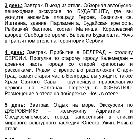
3 день:
Завтрак. Выезд из отеля. Обзорная автобусно-
пешеходная экскурсия по БУДАПЕШТУ, где вы
увидите ансамбль площади Героев, Базилика св.
Иштвана, здание Парламента, Будайская крепость,
Рыбацкий бастион, костел Матияша, Королевский
дворец. Свободное время. Выезд из Будапешта. Ночь
в транзитном отеле на территории Сербии.
4 день:
Завтрак. Прибытие в БЕЛГРАД – столицу
СЕРБИИ. Прогулка по старому городу Калемегдан –
древняя часть города со старой крепостью и
раскопками. Рядом с крепостью расположен Стари-
Град, самая старая часть Белграда, вы увидите также
Храм Святого Савы – крупнейшую православную
церковь на Балканах. Переезд в ХОРВАТИЮ.
Размещение в отеле на побережье. Ночь в отеле.
5 день:
Завтрак. Отдых на море. Экскурсия по
ДУБРОВНИКУ – жемчужину Адриатики и
Средиземноморья, город, занесенный в списки
мирового культурного наследия Юнеско. Ужин. Ночь в
отеле.