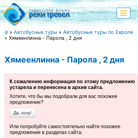
Меню
Показа
меню
+7 (911) 182-44-68
»
Автобусные туры
»
Автобусные туры по Европе
»
Хямеенлинна - Парола , 2 дня
Адрес офиса, контакты
Полная версия сайта
Хямеенлинна - Парола , 2 дня
К сожалению информация по этому предложению
Главная
устарела и перенесена в архив сайта.
Спецпредложения
Хотите, что бы мы подобрали для вас похожее
предложение?
Праздничные туры
Да, хочу!
Страны и направления
Или попробуйте самостоятельно найти похожее
предложение в разделах сайта:
Поиск тура