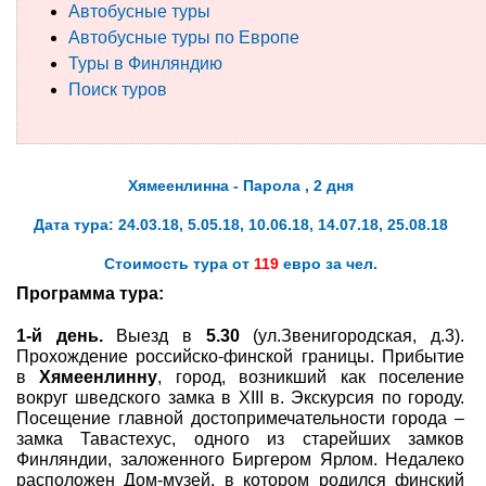
Автобусные туры
Автобусные туры по Европе
Туры по России
Туры в Финляндию
Автобусные туры
Поиск туров
Круизы
Туры на пароме
Хямеенлинна - Парола , 2 дня
Дата тура: 24.03.18, 5.05.18, 10.06.18, 14.07.18, 25.08.18
Авиабилеты
Стоимость тура от
119
евро за чел.
Туристическая страховка
Программа тура:
Услуги
1-й день.
Выезд в
5.30
(ул.Звенигородская, д.3).
Прохождение российско-финской границы. Прибытие
О компании
в
Хямеенлинну
, город, возникший как поселение
вокруг шведского замка в XIII в. Экскурсия по городу.
Отзывы
Посещение главной достопримечательности города –
замка Тавастехус, одного из старейших замков
Финляндии, заложенного Биргером Ярлом. Недалеко
расположен Дом-музей, в котором родился финский