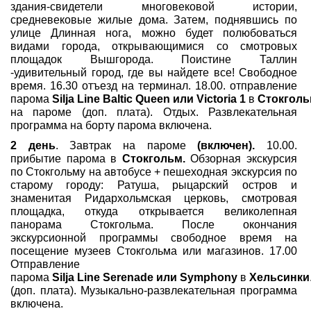
здания-свидетели многовековой истории,
средневековые жилые дома. Затем, поднявшись по
улице Длинная нога, можно будет полюбоваться
видами города, открывающимися со смотровых
площадок Вышгорода. Поистине Таллин
-удивительный город, где вы найдете все! Свободное
время. 16.30 отъезд на терминал. 18.00. отправление
парома
Silja Line Baltic Queen или Victoria 1
в
Стокголь
на пароме (доп. плата). Отдых. Развлекательная
программа на борту парома включена.
2 день
. Завтрак на пароме
(включен).
10.00.
прибытие парома в
Стокгольм.
Обзорная экскурсия
по Стокгольму на автобусе + пешеходная экскурсия по
старому городу: Ратуша, рыцарский остров и
знаменитая Ридархольмская церковь, смотровая
площадка, откуда открывается великолепная
панорама Стокгольма. После окончания
экскурсионной программы свободное время на
посещение музеев Стокгольма или магазинов. 17.00
Отправление
парома
Silja Line Serenade или Symphony
в
Хельсинки
(доп. плата). Музыкально-развлекательная программа
включена.