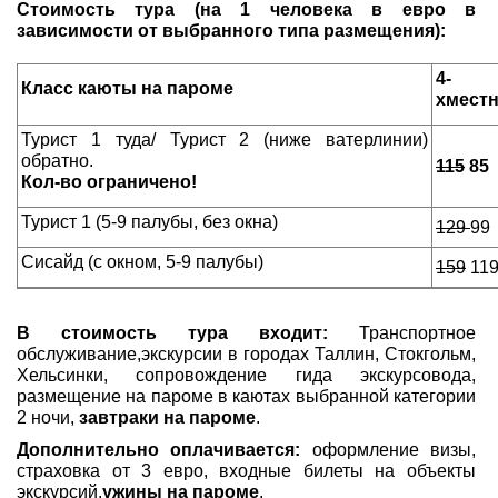
Стоимость тура (на 1 человека в евро в
зависимости от выбранного типа размещения):
4-
Класс каюты на пароме
хмест
Турист 1 туда/ Турист 2 (ниже ватерлинии)
обратно.
115
85
Кол-во ограничено!
Турист 1 (5-9 палубы, без окна)
129
99
Сисайд (с окном, 5-9 палубы)
159
11
В стоимость тура входит:
Транспортное
обслуживание,экскурсии в городах Таллин, Стокгольм,
Хельсинки, сопровождение гида экскурсовода,
размещение на пароме в каютах выбранной категории
2 ночи,
завтраки на пароме
.
Дополнительно оплачивается:
оформление визы,
страховка от 3 евро, входные билеты на объекты
экскурсий,
ужины на пароме
.