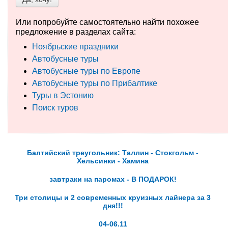
Туры по России
Или попробуйте самостоятельно найти похожее
предложение в разделах сайта:
Автобусные туры
Ноябрьские праздники
Автобусные туры
Круизы
Автобусные туры по Европе
Автобусные туры по Прибалтике
Туры на пароме
Туры в Эстонию
Авиабилеты
Поиск туров
Туристическая страховка
Услуги
Балтийский треугольник: Таллин - Стокгольм -
Хельсинки - Хамина
О компании
завтраки на паромах - В ПОДАРОК!
Отзывы
Три столицы и 2 современных круизных лайнера за 3
дня!!!
04-06.11