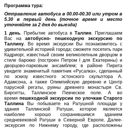
Программа тура:
Отправление автобуса в 00.00-00.30 или утром в
5.30 в первый день (точное время и место
уточняйте за 2 дня до выезда)
1 день
. Прибытие автобуса в
Таллин
. Приглашаем
Вас на
автобусно- пешеходную экскурсию по
Таллину
. Во время экскурсии Вы познакомитесь с
удивительной историей города; сможете посетить парк
Кадриорг, известный своим великолепным дворцом в
стиле барокко (построен Петром I для Екатерины) и
дворцово-парковым ансамблем; в районе Пирита
увидите знаменитый памятник «Русалка», сделанный
по эскизу известного эстонского скульптора А.
Адамсона, а также Олимпийскую деревню и Центр
парусной регаты, руины древнего монастыря Св.
Биргитты, Таллинское Певческое поле. А во
время
пешеходной экскурсии по улочкам Старого
Таллина
Вы побываете на Ратушной площади у
здания Таллинской Ратуши, которое является
наиболее хорошо сохранившимся зданием
средневековой Ратуши в Северной Европе. Далее-
экскурсия по Нижнему городу, где расположены