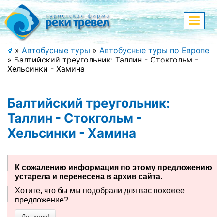
Меню
Показа
меню
+7 (911) 182-44-68
»
Автобусные туры
»
Автобусные туры по Европе
»
Балтийский треугольник: Таллин - Стокгольм -
Адрес офиса, контакты
Хельсинки - Хамина
Полная версия сайта
Балтийский треугольник:
Таллин - Стокгольм -
Хельсинки - Хамина
Главная
Спецпредложения
К сожалению информация по этому предложению
Праздничные туры
устарела и перенесена в архив сайта.
Хотите, что бы мы подобрали для вас похожее
Страны и направления
предложение?
Поиск тура
Да, хочу!