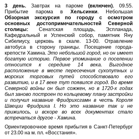
3 день.
Завтрак на пароме
(включен).
09.55.
Прибытие парома в
Хельсинки
. Небольшая
Обзорная экскурсия по городу
с осмотром
основных достопримечательностей Северной
столицы:
Сенатская площадь, Эспланада,
Кафедральный и Успенский собор, памятник Яну
Сибелиусу, церковь в скале. 13-00. Отравление
автобуса в сторону границы. Посещение города-
крепости Хамина.
Это небольшой город, но он имеет
богатую историю. Первое упоминание о поселении
относится к середине 14 века. Выгодное
расположение в месте пересечения сухопутных и
морских торговых путей способствовало его
развитию, и в 17 веке тут появился город. Во время
Северной войны он был сожжен, но в 1720-х годах
был заново построен по кольцевому плану застройки
и получил название Фридрихсгамн в честь Короля
Швеции Фридриха I. Но это название так и не
прижилось, и вскоре во всех документах стало
встречаться другое - Хамина.
Ориентировочное время прибытия в Санкт-Петербург
от 23.00 на м. пл. «Восстания».