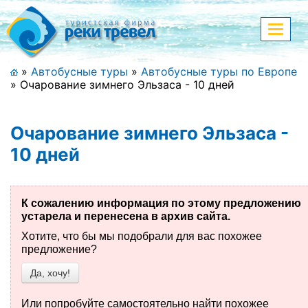
Меню
Показа
меню
+7 (911) 182-44-68
»
Автобусные туры
»
Автобусные туры по Европе
»
Очарование зимнего Эльзаса - 10 дней
Адрес офиса, контакты
Полная версия сайта
Очарование зимнего Эльзаса -
10 дней
Главная
К сожалению информация по этому предложению
Спецпредложения
устарела и перенесена в архив сайта.
Хотите, что бы мы подобрали для вас похожее
Праздничные туры
предложение?
Да, хочу!
Страны и направления
Поиск тура
Или попробуйте самостоятельно найти похожее