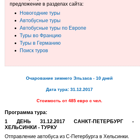
предложение в разделах сайта:
Туры по России
Новогодние туры
Автобусные туры
Автобусные туры
Автобусные туры по Европе
Туры во Францию
Круизы
Туры в Германию
Поиск туров
Туры на пароме
Авиабилеты
Очарование зимнего Эльзаса - 10 дней
Туристическая страховка
Дата тура: 31.12.2017
Услуги
Стоимость от 485 евро с чел.
О компании
Программа тура:
Отзывы
1 ДЕНЬ 31.12.2017 САНКТ-ПЕТЕРБУРГ -
ХЕЛЬСИНКИ - ТУРКУ
Отправление автобуса из С-Петербурга в Хельсинки.