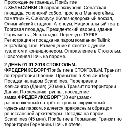
Прохождение границы. Прибытие
в
ХЕЛЬСИНКИ
Обзорная экскурсия: Сенатская
площадь, Успенский собор, проспект Маннергейма,
памятник Я. Сибелиусу, Железнодорожный вокзал,
Олимпийский стадион, Атенеум, Национальный театр,
Торговая площадь, Президентский дворец, здание
Парламента, Эспланады. Переезд в
ТУРКУ
.
Регистрация и посадка на паром компании Tallink
Silja/Viking Line. Размещение в каютах с душем,
туалетом и кондиционером. Отправление в Стокгольм.
Новогодняя Ночь на пароме.
2 ДЕНЬ 01.01.2018 СТОКГОЛЬМ-
ФРЕДЕРИКСБОРГ*
Прибытие в СТОКГОЛЬМ. Транзит
по территории Швеции. Прибытие в Хельсингборг.
Посадка на паром Scandlines. Переправа в
Хельсингор (Дания) (20 мин). Транзит по территории
Дании. По желанию группы, посещение
замка
ФРЕДЕРИКСБОРГ
*(10 eur.),замок
расположенный на трёх островах, окружённый
чудесным парком, является прекрасным образцом
ренессансной архитектуры. Посадка на паром
Scandlines (45 мин). Прибытие в Германию. Транзит по
территории Германии. Ночь в отеле.