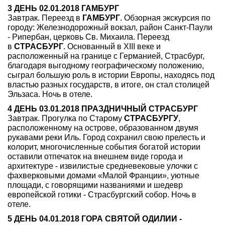
3 ДЕНЬ 02.01.2018 ГАМБУРГ
Завтрак. Переезд в
ГАМБУРГ
. Обзорная экскурсия по
городу: Железнодорожный вокзал, район Санкт-Паули
- Рипербан, церковь Св. Михаила. Переезд
в
СТРАСБУРГ
. Основанный в XIII веке и
расположенный на границе с Германией, Страсбург,
благодаря выгодному географическому положению,
сыграл большую роль в истории Европы, находясь под
властью разных государств, в итоге, он стал столицей
Эльзаса. Ночь в отеле.
4 ДЕНЬ 03.01.2018 ПРАЗДНИЧНЫЙ СТРАСБУРГ
Завтрак. Прогулка по Старому
СТРАСБУРГУ
,
расположенному на острове, образованном двумя
рукавами реки Иль. Город сохранил свою прелесть и
колорит, многочисленные события богатой истории
оставили отпечаток на внешнем виде города и
архитектуре - извилистые средневековые улочки с
фахверковыми домами «Малой Франции», уютные
площади, с говорящими названиями и шедевр
европейской готики - Страсбургский собор. Ночь в
отеле.
5 ДЕНЬ 04.01.2018 ГОРА СВЯТОЙ ОДИЛИИ -