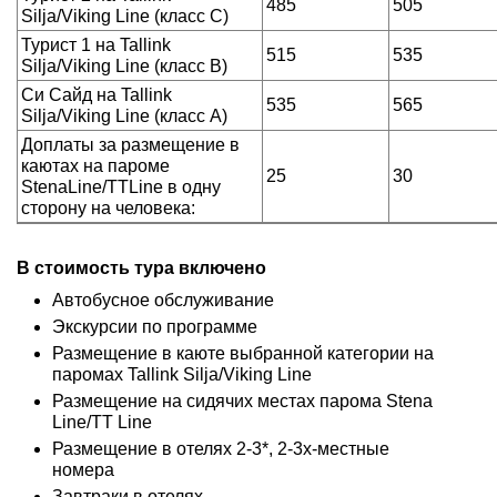
485
505
Silja/Viking Line (класс C)
Турист 1 на Tallink
515
535
Silja/Viking Line (класс В)
Си Сайд на Tallink
535
565
Silja/Viking Line (класс А)
Доплаты за размещение в
каютах на пароме
25
30
StenaLine/TTLine в одну
сторону на человека:
В стоимость тура включено
Автобусное обслуживание
Экскурсии по программе
Размещение в каюте выбранной категории на
паромах Tallink Silja/Viking Line
Размещение на сидячих местах парома Stena
Line/TT Line
Размещение в отелях 2-3*, 2-3х-местные
номера
Завтраки в отелях