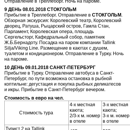
Отправление в Треллеборг. Ночь на пароме.
9 ДЕНЬ 08.01.2018 СТОКГОЛЬМ
Прибытие в Треллеборг. Отправление в
СТОКГОЛЬМ
.
Обзорная экскурсия: Королевский театр, Королевский
дворец, Ратуша, Рыцарский остров, Гамла Стан,
Парламент, Королевская опера, площадь
Сергельсторг, Кафедральный собор, памятник
Ж.Б.Бернадоту. Посадка на паром компании Tallink
Silja/Viking Line. Размещение в каютах с душем,
туалетом и кондиционером. Отправление в Турку. Ночь
на пароме.
10 ДЕНЬ 09.01.2018 САНКТ-ПЕТЕРБУРГ
Прибытие в Турку. Отправление автобуса в Санкт-
Петербург, по пути возможна остановка в рыбной
коптильне: дегустация и покупка рыбных деликатесов
и икры. Прибытие в Санкт-Петербург вечером.
Стоимость в евро на чел.
4-х местная
3-х местная
каюта;
каюта;
Стоимость тура
2/3-х м. номер
3-х м. номер
в отеле
в отеле
Турист 2 на Tallink