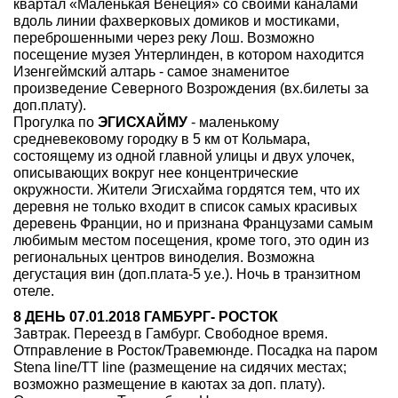
квартал «Маленькая Венеция» со своими каналами
вдоль линии фахверковых домиков и мостиками,
переброшенными через реку Лош. Возможно
посещение музея Унтерлинден, в котором находится
Изенгеймский алтарь - самое знаменитое
произведение Северного Возрождения (вх.билеты за
доп.плату).
Прогулка по
ЭГИСХАЙМУ
- маленькому
средневековому городку в 5 км от Кольмара,
состоящему из одной главной улицы и двух улочек,
описывающих вокруг нее концентрические
окружности. Жители Эгисхайма гордятся тем, что их
деревня не только входит в список самых красивых
деревень Франции, но и признана Французами самым
любимым местом посещения, кроме того, это один из
региональных центров виноделия. Возможна
дегустация вин (доп.плата-5 у.е.). Ночь в транзитном
отеле.
8 ДЕНЬ 07.01.2018 ГАМБУРГ- РОСТОК
Завтрак. Переезд в Гамбург. Свободное время.
Отправление в Росток/Травемюнде. Посадка на паром
Stena line/TT line (размещение на сидячих местах;
возможно размещение в каютах за доп. плату).