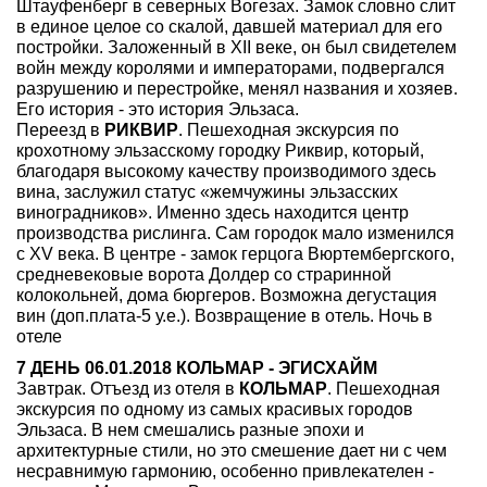
Штауфенберг в северных Вогезах. Замок словно слит
в единое целое со скалой, давшей материал для его
постройки. Заложенный в XII веке, он был свидетелем
войн между королями и императорами, подвергался
разрушению и перестройке, менял названия и хозяев.
Его история - это история Эльзаса.
Переезд в
РИКВИР
. Пешеходная экскурсия по
крохотному эльзасскому городку Риквир, который,
благодаря высокому качеству производимого здесь
вина, заслужил статус «жемчужины эльзасских
виноградников». Именно здесь находится центр
производства рислинга. Сам городок мало изменился
с XV века. В центре - замок герцога Вюртембергского,
средневековые ворота Долдер со страринной
колокольней, дома бюргеров. Возможна дегустация
вин (доп.плата-5 у.е.). Возвращение в отель. Ночь в
отеле
7 ДЕНЬ 06.01.2018 КОЛЬМАР - ЭГИСХАЙМ
Завтрак. Отъезд из отеля в
КОЛЬМАР
. Пешеходная
экскурсия по одному из самых красивых городов
Эльзаса. В нем смешались разные эпохи и
архитектурные стили, но это смешение дает ни с чем
несравнимую гармонию, особенно привлекателен -