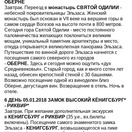
ОБЕРНЕ
Завтрак. Переезд в
монастырь СВЯТОЙ ОДИЛИИ
-
небесной покровительницы Эльзаса. Женский
монастырь был основан в VII веке на вершине горы в
самом сердце Вогезов на высоте почти в 800 метров.
Сегодня гора Святой Одилии - место постоянного
паломничества желающих поклониться великим
мощам, уникальный памятник архитектуры и место,
откуда открывается великолепная панорама Эльзаса.
Путешествие по винной дороге Эльзаса начнется с
посещения самого северного из городов
-
ОБЕРНЕ.
Здесь и сегодня можно ощутить «дух
Средневековья». Старый город, как и много сотен лет
назад, обнесен крепостной стеной с 30 башнями.
Возможно посещение одной из виноделен близ
Оберне, дегустация вин. Возвращение в отель. Ночь в
отеле.
6 ДЕНЬ 05.01.2018 ЗАМОК ВЫСОКИЙ КЁНИГСБУРГ*
- РИКВИР*
Завтрак. При желании дополнительная экскурсия
в
КЕНИГСБУРГ
и
РИКВИР
(35 у.е., вх.билеты
включены). Посещение самого знаменитого замка
Эльзаса -
КЕНИГСБУРГ
, возвышающегося на пике