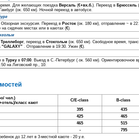
 время. Для желающих поездка
Версаль
(
€+вх.б.
). Переезд в
Брюссель
Гамбург (ок. 650 км). Ночной переезд в автобусе.
бург
. Обзорная экскурсия. Переезд в
Росток
(ок. 180 км), отправление ~ в 2
 на сидячих местах или в каютах (
€
).
окгольм
в
Треллеборг
, переезд в
Стокгольм
(ок. 650 км). Свободное время, тран
ja “GALAXY”
. Отправление в 19:30. Ужин (
€
).
е в
Турку
в
07:00
. Выезд в С.-Петербург ( ок. 560 км). Ориентировочное
:50 на Лиговский пр., 10.
имостей
о/ чел.)
C/E-class
B-class
+отель)/
класс кают
395
435
425
465
465
515
-
795
 ребенок до 12 лет в 3-местной каюте - 20 у.е.