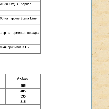
(ок.300 км). Обзорная
2:00 на пароме
Stena Line
сфер на терминал, посадка
 время прибытия в
С.-
A-class
455
485
535
815