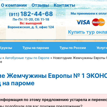
О компании
Отзывы
Контакты
182-44-68
Мы принимаем к оплат
(911)
Пн-Пт: 11-20, Сб: 11-18
Вс: выходной
Воронежская, д. 5, офис 124
Купить тур онл
Круизы
Туры на пароме
Туры по России
Услуг
ы
»
Автобусные туры по Европе
»
Новогодние Жемчужины Европы 
ме
ие Жемчужины Европы № 1 ЭКОНО
 на пароме
нформация по этому предложению устарела и перенесе
 мы подобрали для вас похожее предложение?