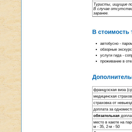
Туристы, ищущие по
В случае отсутстви
заранее.
В стоимость
автобусно - пар
обзорные экскурс
услуги гида - с
проживание в оте
Дополнитель
французская виза (с
медицинская страхов
страховка от невыез
доплата за одномест
обязательная
допла
место в каюте на паро
м - 35, 2-м - 50