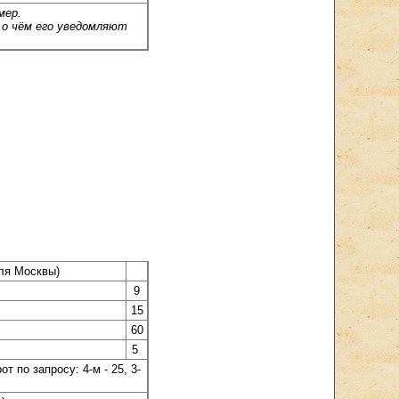
мер.
 о чём его уведомляют
для Москвы)
9
15
60
5
т по запросу: 4-м - 25, 3-