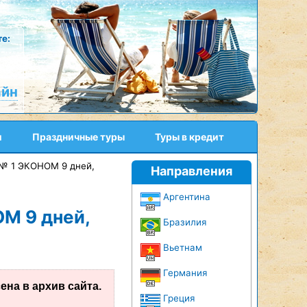
е:
айн
и
Праздничные туры
Туры в кредит
№ 1 ЭКОНОМ 9 дней,
Направления
Аргентина
М 9 дней,
Бразилия
Вьетнам
Германия
на в архив сайта.
Греция