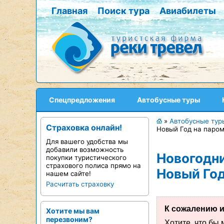
Главная
Поиск тура
Авиабилеты
Спецпредложения
Автобусные туры
»
Автобусные тур
Страховка онлайн!
Новый Год на паро
Для вашего удобства мы
добавили возможность
Новогодн
покупки туристического
страхового полиса прямо на
Новый Год
нашем сайте!
Расчитать страховку
К сожалению и
Хотите мы вам
перезвоним?
Хотите, что бы