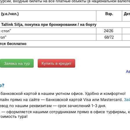
урсии, входные билеты на все платные объекты (в национальной валюте
у.е./чел.)
Взр.
Дет
х
Tallink Silja, покупка при бронировании / на борту
 стол"
24/26
тол"
68/72
ются бесплатно
Купить в кредит
А
р?
банковской картой в нашем уютном офисе. Удобно и комфортно!
лайн прямо на сайте — банковской картой Visa или Mastercard.
За
евод по нашим реквизитам — срок зачислений 1-3 дня.
х — оформляется нашими сотрудниками прямо в офисе турфирмы, ка
тоимость тура!