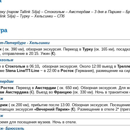
а
рку (паром Tallink Silja) – Стокгольм – Амстердам – 3 дня в Париже – Б
ink Silja) – Турку – Хельсинки – СПб
ура
нкт-Петербург - Хельсинки
и
( ок. 390 км), обзорная экскурсия. Переезд в
Турку
(ок. 165 км), посад
, отправление в 20:15. Ужин (
€
).
окгольм
е в
Стокгольм
в 06:10
,
обзорная экскурсия. Около 12:00 выезд в
Трелл
оме
Stena Line/TT-Line
~ в 22:00 в
Росток
(Германия), размещение на си
стердам
в
Росток
. Переезд в
Амстердам
( ок. 650 км). Обзорная экскурсия. Для
лам Амстердама
(€). Выезд во
Францию
(ок. 330 км). Ночь в транзитном 
иж
ариж
( ок.200 км), прибытие после 13:00. Обзорная экскурсия. Посещен
елающих экскурсия
«Вечерний Париж»
(
€
). Размещение в отеле 2* (приг
иж
ремя для посещения музеев. Ночь в отеле.
риж- Брюссель