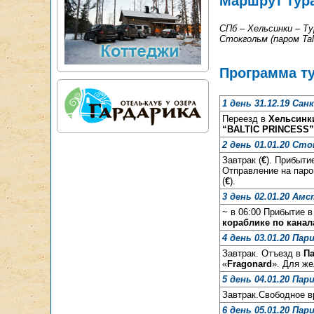
Маршрут тур
СПб – Хельсинки – Ту
Стокгольм (паром Tall
Программа т
1 день 31.12.19 Са
Переезд в
Хельсинк
“BALTIC PRINCESS”
2 день 01.01.20 Ст
Завтрак (
€
). Прибыти
Отправление на пар
(
€
).
3 день 02.01.20 Ам
~ в 06:00 Прибытие 
кораблике по кана
4 день 03.01.20 Пар
Завтрак. Отъезд в
П
«
Fragonard
». Для ж
5 день 04.01.20 Пар
Завтрак.Свободное в
6 день 05.01.20 Па