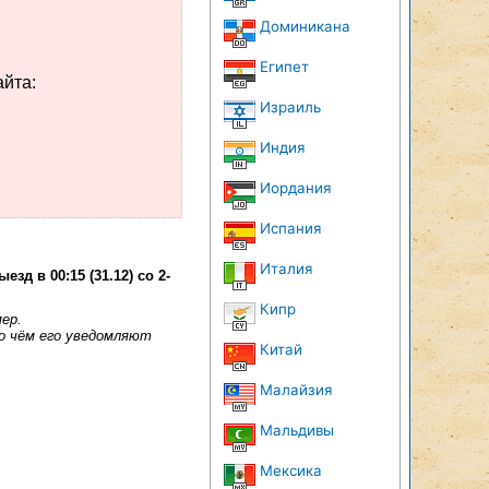
Доминикана
Египет
айта:
Израиль
Индия
Иордания
Испания
Италия
выезд в 00:15 (31.12) со
2-
Кипр
ер.
о чём его уведомляют
Китай
Малайзия
Мальдивы
Мексика