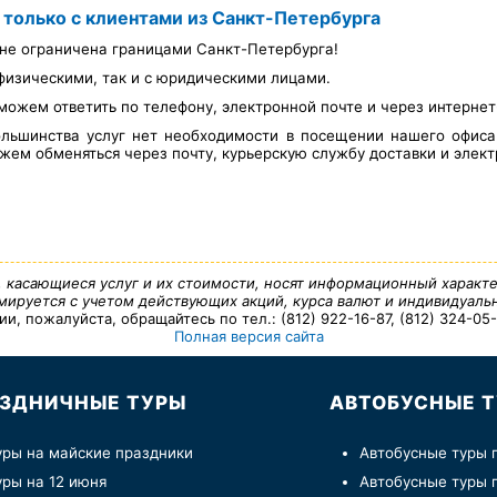
 только с клиентами из Санкт-Петербурга
не ограничена границами Санкт-Петербурга!
физическими, так и с юридическими лицами.
можем ответить по телефону, электронной почте и через интерне
льшинства услуг нет необходимости в посещении нашего офис
ем обменяться через почту, курьерскую службу доставки и элект
, касающиеся услуг и их стоимости, носят информационный характе
ируется с учетом действующих акций, курса валют и индивидуальн
 пожалуйста, обращайтесь по тел.: (812) 922-16-87, (812) 324-05-7
Полная версия сайта
ЗДНИЧНЫЕ ТУРЫ
АВТОБУСНЫЕ 
уры на майские праздники
Автобусные туры 
уры на 12 июня
Автобусные туры 