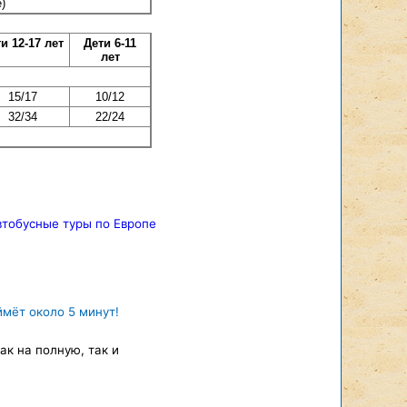
)
и 12-17 лет
Дети 6-11
лет
15/17
10/12
32/34
22/24
втобусные туры по Европе
ймёт около 5 минут!
к на полную, так и