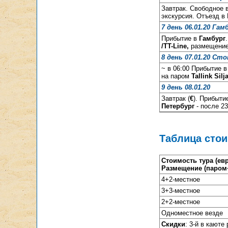
Завтрак. Свободное
экскурсия. Отъезд в 
7 день 06.01.20 Гам
Прибытие в
Гамбург
/TT-Line,
размещение
8 день 07.01.20 Ст
~ в 06:00 Прибытие 
на паром
Tallink
Sil
9 день 08.01.20
Завтрак (
€
). Прибыти
Петербург
- после 23
Таблица сто
Стоимость тура (евр
Размещение (паром
4+2-местное
3+3-местное
2+2-местное
Одноместное везде
Скидки
: 3-й в каюте