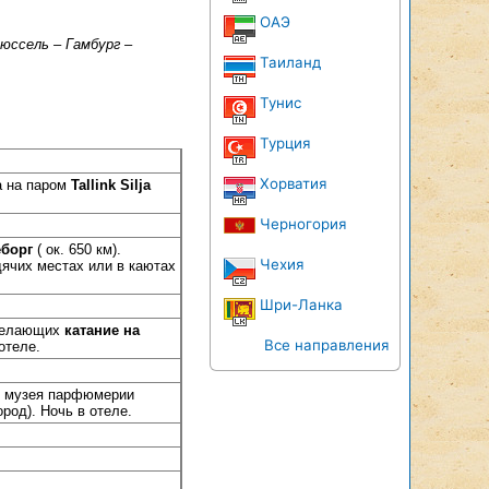
ОАЭ
рюссель – Гамбург –
Таиланд
Тунис
Турция
Хорватия
ка на паром
Tallink Silja
Черногория
еборг
( ок. 650 км).
Чехия
дячих местах или в каютах
Шри-Ланка
 желающих
катание на
Все направления
отеле.
ие музея парфюмерии
ород). Ночь в отеле.