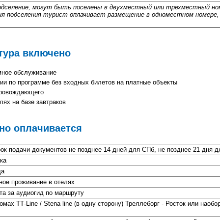
дселение, могут быть поселены в двухместный или трехместный но
я подселения турист оплачивает размещение в одноместном номере,
 тура включено
омное обслуживание
ии по программе без входных билетов на платные объекты
опровождающего
лях на базе завтраков
но оплачивается
рок подачи документов не позднее 14 дней для СПб, не позднее 21 дня 
ка
да
ное проживание в отелях
та за аудиогид по маршруту
мах ТТ-Line / Stena line (в одну сторону) Треллеборг - Росток или наоборо