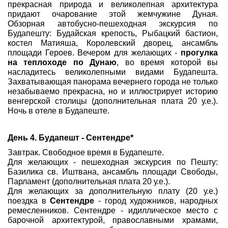
прекрасная природа и великолепная архитектура
придают очарование этой жемчужине Дуная.
Обзорная автобусно-пешеходная экскурсия по
Будапешту: Будайская крепость, Рыбацкий бастион,
костел Матияша, Королевский дворец, ансамбль
площади Героев. Вечером для желающих -
прогулка
на теплоходе по Дунаю
, во время которой вы
насладитесь великолепными видами Будапешта.
Захватывающая панорама вечернего города не только
незабываемо прекрасна, но и иллюстрирует историю
венгерской столицы (дополнительная плата 20 у.е.).
Ночь в отеле в Будапеште.
День 4.
Будапешт - Сентендре*
Завтрак. Свободное время в Будапеште.
Для желающих - пешеходная экскурсия по Пешту:
Базилика св. Иштвана, ансамбль площади Свободы,
Парламент (дополнительная плата 20 у.е.).
Для желающих за дополнительную плату (20 у.е.)
поездка в
Сентендре
- город художников, народных
ремесленников. Сентендре - идиллическое место с
барочной архитектурой, православными храмами,