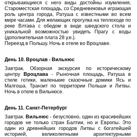
открывающиеся с него виды достойны изумления,
Староместская площадь, со Средневековья играющая
роль центра города, Ратуша с известными во всем
мире часами. Для желающих прогулка на теплоходе по
реке Влтава с обедом в виде шведского стола и
уникальной возможностью увидеть Прагу с воды
(дополнительная плата 28 у.е.).
Переезд в Польшу. Ночь в отеле во Вроцлаве.
День 10.
Вроцлав - Вильнюс
Завтрак. Обзорная экскурсия по историческому
центру
Вроцлава
- Рыночная площадь, Ратуша в
стиле готики, маленькие сказочные домики Ясь и
Малгоша. Транзит по территории Польши и Литвы.
Ночь в отеле в Вильнюсе.
День 11. Санкт-Петербург
Завтрак.
Вильнюс
- безусловно, один из красивейших
городов не только стран Балтии, но и Европы. Это
один из древнейших городов Литвы с богатейшей
историей, великолепными архитектурными