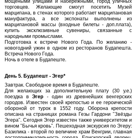
мощеными улицами и набережными, город уличных
торговцев. Желающие смогут посетить Музей
марципана, в стенах которого работает марципановая
мануфактура, а все экспонаты выполнены из
марципановой массы (входные билеты - доп.плата),
купить эксклюзивные сувениры, связанные с
народными промыслами.
Подготовка к встрече Нового Года. По желанию -
новогодний ужин в одном из ресторанов Будапешта.
Встреча Нового Года.
Ночь в отеле в Будапеште.
День 5.
Будапешт - Эгер*
Завтрак. Свободное время в Будапеште.
Для желающих за дополнительную плату (30 у.е.)
поездка в
Эгер
- один из древнейших венгерских
городов. Известен своей крепостью и ее героической
обороной от турок в 1552 году. Оборона крепости
описана на страницах романа Гезы Гардони "Звёзды
Эгера". Сегодня Эгер известен также университетом и
вином "Бычья кровь". Пешеходная экскурсия по Эгеру:
Базилика - второй по величине храм Венгрии, главная
достопримечательность города, Епископский дворец,