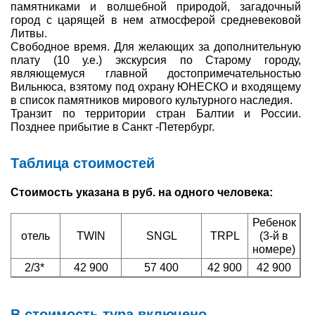
памятниками и волшебной природой, загадочный
город с царящей в нем атмосферой средневековой
Литвы.
Свободное время. Для желающих за дополнительную
плату (10 у.е.) экскурсия по Старому городу,
являющемуся главной достопримечательностью
Вильнюса, взятому под охрану ЮНЕСКО и входящему
в список памятников мирового культурного наследия.
Транзит по территории стран Балтии и России.
Позднее прибытие в Санкт -Петербург.
Таблица стоимостей
Стоимость указана в руб. на одного человека:
Ребенок
отель
TWIN
SNGL
TRPL
(3-й в
номере)
2/3*
42 900
57 400
42 900
42 900
В стоимость тура включено