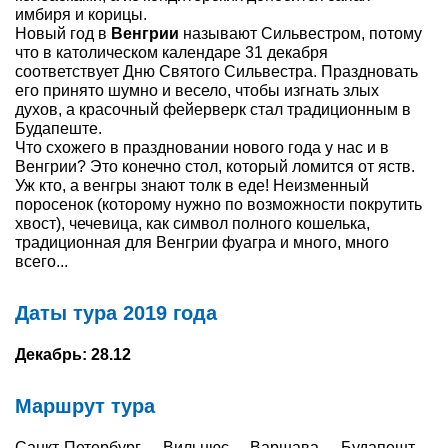
имбиря и корицы.
Новый год в
Венгрии
называют Сильвестром, потому
Туры по России
что в католическом календаре 31 декабря
соответствует Дню Святого Сильвестра. Праздновать
Автобусные туры
его принято шумно и весело, чтобы изгнать злых
духов, а красочный фейерверк стал традиционным в
Круизы
Будапеште.
Что схожего в праздновании нового года у нас и в
Туры на пароме
Венгрии? Это конечно стол, который ломится от яств.
Уж кто, а венгры знают толк в еде! Неизменный
поросенок (которому нужно по возможности покрутить
Авиабилеты
хвост), чечевица, как символ полного кошелька,
традиционная для Венгрии фуагра и много, много
Туристическая страховка
всего...
Услуги
Даты тура 2019 года
О компании
Декабрь: 28.12
Отзывы
Маршрут тура
Санкт-Петербург - Вильнюс - Варшава - Будапешт -