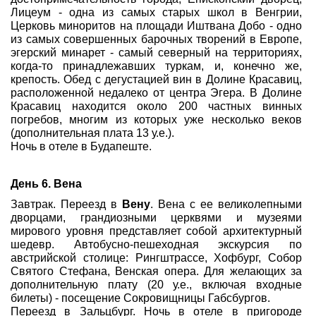
Лицеум - одна из самых старых школ в Венгрии,
Церковь миноритов на площади Иштвана Добо - одно
из самых совершенных барочных творений в Европе,
эгерский минарет - самый северный на территориях,
когда-то принадлежавших туркам, и, конечно же,
крепость. Обед с дегустацией вин в Долине Красавиц,
расположенной недалеко от центра Эгера. В Долине
Красавиц находится около 200 частных винных
погребов, многим из которых уже несколько веков
(дополнительная плата 13 у.е.).
Ночь в отеле в Будапеште.
День 6. Вена
Завтрак. Переезд в
Вену
. Вена с ее великолепными
дворцами, грандиозными церквями и музеями
мирового уровня представляет собой архитектурный
шедевр. Автобусно-пешеходная экскурсия по
австрийской столице: Рингштрассе, Хофбург, Собор
Святого Стефана, Венская опера. Для желающих за
дополнительную плату (20 у.е., включая входные
билеты) - посещение Сокровищницы Габсбургов.
Переезд в Зальцбург. Ночь в отеле в пригороде