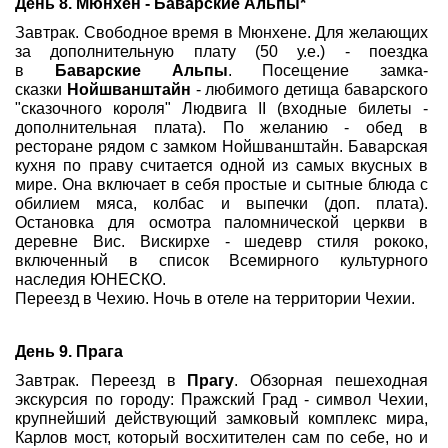
День 8.
Мюнхен - Баварские Альпы*
Завтрак. Свободное время в Мюнхене. Для желающих
за дополнительную плату (50 у.е.) - поездка
в
Баварские Альпы
. Посещение замка-
сказки
Нойшванштайн
- любимого детища баварского
"сказочного короля" Людвига II (входные билеты -
дополнительная плата). По желанию - обед в
ресторане рядом с замком Нойшванштайн. Баварская
кухня по праву считается одной из самых вкусных в
мире. Она включает в себя простые и сытные блюда с
обилием мяса, колбас и выпечки (доп. плата).
Остановка для осмотра паломнической церкви в
деревне Вис. Вискирхе - шедевр стиля рококо,
включенный в список Всемирного культурного
наследия ЮНЕСКО.
Переезд в Чехию. Ночь в отеле на территории Чехии.
День 9. Прага
Завтрак. Переезд в
Прагу
. Обзорная пешеходная
экскурсия по городу: Пражский Град - символ Чехии,
крупнейший действующий замковый комплекс мира,
Карлов мост, который восхитителен сам по себе, но и