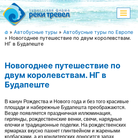
Меню
Показа
меню
+7 (911) 182-44-68
»
Автобусные туры
»
Автобусные туры по Европе
»
Новогоднее путешествие по двум королевствам.
Адрес офиса, контакты
НГ в Будапеште
Полная версия сайта
Новогоднее путешествие по
двум королевствам. НГ в
Будапеште
Главная
Спецпредложения
В канун Рождества и Нового года и без того красивые
площади и набережные Будапешта преображаются.
Праздничные туры
Везде появляется праздничная иллюминация,
гирлянды, рождественские венки, свечи, нарядные
Страны и направления
елочки и традиционные поделки. На рождественских
ярмарках вкусно пахнет глинтвейном и жареными
Поиск тура
колбасками, а из кондитерских доносится запах