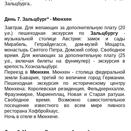
Зальцбурга..
День 7. Зальцбург* - Мюнхен
Завтрак. Для желающих за дополнительную плату (20
у.е.) пешеходная экскурсия по
Зальцбургу
-
музыкальной столице Австрии: замок и сады
Мирабель, Гетрайдегассе, дом-музей Моцарта,
монастырь Святого Петра, Домский собор. Свободное
время. Для желающих за дополнительную плату (25
у.е., включая билеты на фуникулер) - экскурсия в
крепость Хоэнзальцбург.
Переезд в
Мюнхен
. Мюнхен - столица федеральной
земли Бавария, третий по величине город Германии.
Пешеходная экскурсия по историческому центру
Мюнхена: Королевская резиденция, Фельдхернхалле,
Фрауэнкирхе, Мариенплац, Новая и Старая ратуши.
Свободное время. Возможно самостоятельное
посещение известного во всем мире пивного
ресторана Хофбройхаус.
Ночь в отеле в Мюнхене.