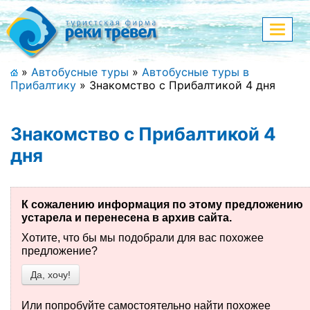
Меню
Показа
меню
+7 (911) 182-44-68
»
Автобусные туры
»
Автобусные туры в
Прибалтику
»
Знакомство с Прибалтикой 4 дня
Адрес офиса, контакты
Полная версия сайта
Знакомство с Прибалтикой 4
дня
Главная
К сожалению информация по этому предложению
Спецпредложения
устарела и перенесена в архив сайта.
Хотите, что бы мы подобрали для вас похожее
Праздничные туры
предложение?
Да, хочу!
Страны и направления
Поиск тура
Или попробуйте самостоятельно найти похожее