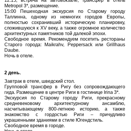
12:15, встреча на автовокзале, трансфер в отель
Metropol 3*, размещение.
15:00 Пешеходная экскурсия по Старому городу
Таллинна, одному из немногих городов Европы,
полностью сохранивший историческую планировку,
сложившуюся к XV веку, а также огромное количество
архитектурных памятников той далекой эпохи.
Свободное время. Рекомендуем посетить рестораны
Старого города: Maikrahv, Peppersack или Grillhaus
Daube.
Ночь в отеле.
2 день.
Завтрак в отеле, шведский стол.
Групповой трансфер в Ригу без сопровождающего
гида. Размещение в центре Риги в гостинице Irina 3*.
Экскурсия по Старому городу Риги, прекрасному
средневековому архитектурному ансамблю,
насчитывающему 800-летнюю историю, а также
знакомство с гордостью Риги – причудливо
украшенными зданиями в стиле Югендстиль.
Свободное время в городе.