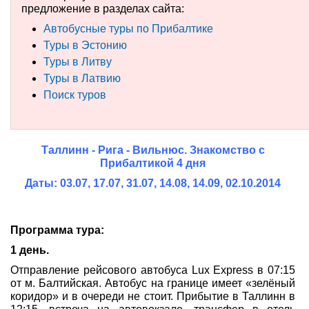
предложение в разделах сайта:
Туры по России
Автобусные туры по Прибалтике
Туры в Эстонию
Автобусные туры
Туры в Литву
Туры в Латвию
Круизы
Поиск туров
Туры на пароме
Авиабилеты
Таллинн - Рига - Вильнюс. Знакомство с
Прибалтикой 4 дня
Туристическая страховка
Даты: 03.07, 17.07, 31.07, 14.08, 14.09, 02.10.2014
Услуги
Программа тура:
О компании
1 день.
Отзывы
Отправление рейсового автобуса Lux Express в 07:15
от м. Балтийская. Автобус на границе имеет «зелёный
коридор» и в очереди не стоит. Прибытие в Таллинн в