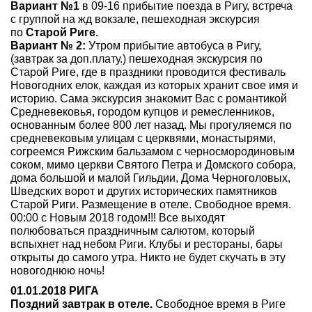
Вариант №1
в 09-16 прибытие поезда в Ригу, встреча
с группой на жд вокзале, пешеходная экскурсия
по
Старой Риге.
Вариант № 2:
Утром прибытие автобуса в Ригу,
(завтрак за доп.плату.) пешеходная экскурсия по
Старой Риге, где в праздники проводится фестиваль
Новогодних елок, каждая из которых хранит свое имя и
историю. Сама экскурсия знакомит Вас с романтикой
Средневековья, городом купцов и ремесленников,
основанным более 800 лет назад. Мы прогуляемся по
средневековым улицам с церквями, монастырями,
согреемся Рижским бальзамом с черносмородиновым
соком, мимо церкви Святого Петра и Домского собора,
дома большой и малой Гильдии, Дома Черноголовых,
Шведских ворот и других исторических памятников
Старой Риги. Размещение в отеле. Свободное время.
00:00 с Новым 2018 годом!!! Все выходят
полюбоваться праздничным салютом, который
вспыхнет над небом Риги. Клубы и рестораны, бары
открыты до самого утра. Никто не будет скучать в эту
новогоднюю ночь!
01.01.2018 РИГА
Поздний завтрак в отеле.
Свободное время в Риге