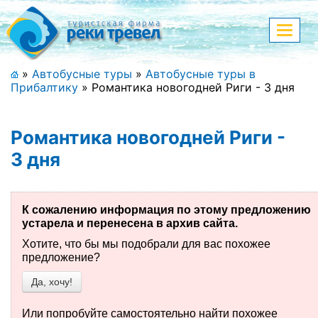
Меню
Показа
меню
+7 (911) 182-44-68
»
Автобусные туры
»
Автобусные туры в
Прибалтику
»
Романтика новогодней Риги - 3 дня
Адрес офиса, контакты
Полная версия сайта
Романтика новогодней Риги -
3 дня
Главная
К сожалению информация по этому предложению
Спецпредложения
устарела и перенесена в архив сайта.
Хотите, что бы мы подобрали для вас похожее
Праздничные туры
предложение?
Да, хочу!
Страны и направления
Поиск тура
Или попробуйте самостоятельно найти похожее