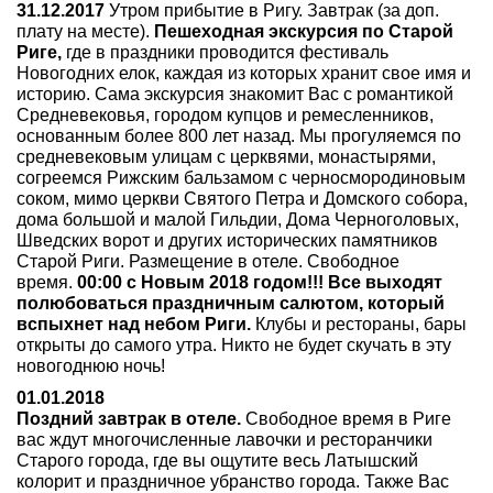
31.12.2017
Утром прибытие в Ригу. Завтрак (за доп.
плату на месте).
Пешеходная экскурсия по Старой
Риге,
где в праздники проводится фестиваль
Новогодних елок, каждая из которых хранит свое имя и
историю. Сама экскурсия знакомит Вас с романтикой
Средневековья, городом купцов и ремесленников,
основанным более 800 лет назад. Мы прогуляемся по
средневековым улицам с церквями, монастырями,
согреемся Рижским бальзамом с черносмородиновым
соком, мимо церкви Святого Петра и Домского собора,
дома большой и малой Гильдии, Дома Черноголовых,
Шведских ворот и других исторических памятников
Старой Риги. Размещение в отеле. Свободное
время.
00:00 с Новым 2018 годом!!! Все выходят
полюбоваться праздничным салютом, который
вспыхнет над небом Риги.
Клубы и рестораны, бары
открыты до самого утра. Никто не будет скучать в эту
новогоднюю ночь!
01.01.2018
Поздний завтрак в отеле.
Свободное время в Риге
вас ждут многочисленные лавочки и ресторанчики
Старого города, где вы ощутите весь Латышский
колорит и праздничное убранство города. Также Вас