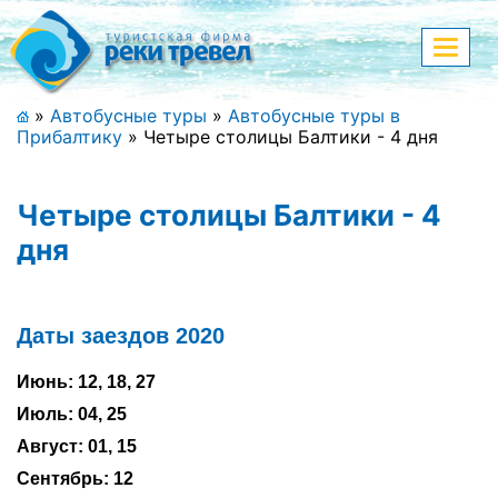
Меню
Показа
меню
+7 (911) 182-44-68
»
Автобусные туры
»
Автобусные туры в
Прибалтику
»
Четыре столицы Балтики - 4 дня
Адрес офиса, контакты
Полная версия сайта
Четыре столицы Балтики - 4
дня
Главная
Даты заездов 2020
Спецпредложения
Июнь: 12, 18, 27
Праздничные туры
Июль: 04, 25
Страны и направления
Август: 01, 15
Сентябрь: 12
Поиск тура