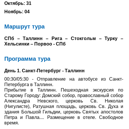
Октябрь: 31
Туры по России
Ноябрь: 04
Автобусные туры
Маршрут тура
Круизы
СПб – Таллинн – Рига – Стокгольм – Турку –
Хельсинки – Порвоо - СПб
Туры на пароме
Программа тура
Авиабилеты
День 1. Санкт-Петербург - Таллинн
Туристическая страховка
00:30/05:30 - Отправление на автобусе из Санкт-
Петербурга в Таллинн.
Услуги
Прибытие в Таллинн. Пешеходная экскурсия по
Старому Городу: Домский собор, православный собор
О компании
Александра Невского, церковь Св. Николая
(Нигулисте), Ратушная площадь, церковь Св. Духа и
Отзывы
здания Большой Гильдии, церковь Святых апостолов
Петра и Павла.... Размещение в отеле. Свободное
время.