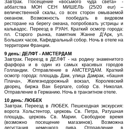
Завтрак. Посещение «восьмого чуда света» -
аббатства МОН СЕН МИШЕЛЬ (25/20 eur) –
величественной скалы, со всех сторон омываемой
океаном. Возможность пообедать в видовом
ресторане на берегу океана, попробовать устрицы и
кальвадос. Переезд в РУАН. Краткий осмотр города:
пл. Старого рынка, памятник Жанне Д’Арк, ул.
Больших часов, Кафедральный собор. Ночь в отеле на
территории Франции.
9 день: ДЕЛФТ - АМСТЕРДАМ
Завтрак. Переезд в ДЕЛФТ - на родину знаменитого
фарфора и в один из самых красивых городов
Голландии. Отправление в АМСТЕРДАМ. Краткий
осмотр города: площадь Дам, улица Дамрак, «башня
Плача», Железнодорожный вокзал, Королевский
дворец, биржа Ван Берлаге, собор Св. Николая.
Отправление в Германию. Ночь в транзитном отеле.
10 день: ЛЮБЕК
Завтрак. Переезд в ЛЮБЕК. Пешеходная экскурсия:
ворота Хольстентор, церковь Св. Петра, Ратушная
площадь, церковь Св. Марии. Свободное время
(возможно посещение магазинов). Возможна
дегустация немецкого пива. Отправление в