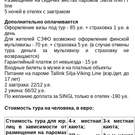
Размещение на сидячих местах паромов Stena line/TT
line
5 ночей в отелях с завтраком
Дополнительно оплачивается
Оформление визы под тур - 85 у.е. + страховка 1 у.е. в
день
Для жителей СЗФО возможно оформление финской
мультивизы - 70 у.е. + страховка 5 у.е. (в случае отмены
тура деньги за мультивизу и страховку не
возвращаются)
Гарантийный платеж от невыезда - 15 у.е
Входные билеты в музеи и на платные объекты
Питание на пароме Tallink Silja-Viking Line (взр./дет. до
17 лет)
2 завтрака: 22/12 y.e.
2 ужина: 66/32 y.e.
По желанию доплата за SINGL только в отелях -190 у.е.
Стоимость тура на человека, в евро:
Стоимость тура для юр.
4-х местная
3-х местная
лиц в зависимости от
каюта;
каюта;
размещения на паромах