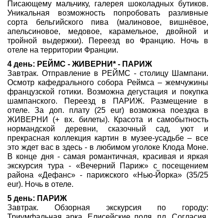
Писающему мальчику, галерея шоколадных бутиков.
Уникальная возможность попробовать разливные
сорта бельгийского пива (малиновое, вишнёвое,
апельсиновое, медовое, карамельное, двойной и
тройной выдержки). Переезд во Францию. Ночь в
отеле на территории Франции.
4 день: РЕЙМС - ЖИВЕРНИ* - ПАРИЖ
Завтрак. Отправление в РЕЙМС - столицу Шампани.
Осмотр кафедрального собора Реймса – жемчужины
французской готики. Возможна дегустация и покупка
шампанского. Переезд в ПАРИЖ. Размещение в
отеле. За доп. плату (25 eur) возможна поездка в
ЖИВЕРНИ (+ вх. билеты). Красота и самобытность
нормандской деревни, сказочный сад, уют и
прекрасная коллекция картин в музее-усадьбе – все
это ждет вас в здесь - в любимом уголоке Клода Моне.
В конце дня - самая романтичная, красивая и яркая
экскурсия тура - «Вечерний Париж» с посещением
района «Дефанс» - парижского «Нью-Йорка» (35/25
eur). Ночь в отеле.
5 день: ПАРИЖ
Завтрак. Обзорная экскурсия по городу:
Триумфальная арка, Елисейские поля, пл. Согласия,