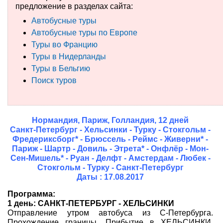
предложение в разделах сайта:
Туры по России
Автобусные туры
Автобусные туры по Европе
Автобусные туры
Туры во Францию
Туры в Нидерланды
Круизы
Туры в Бельгию
Поиск туров
Туры на пароме
Авиабилеты
Нормандия, Париж, Голландия, 12 дней
Туристическая страховка
Санкт-Петербург - Хельсинки - Турку - Стокгольм -
Фредериксборг* - Брюссель - Реймс - Живерни* -
Услуги
Париж - Шартр - Довиль - Этрета* - Онфлёр - Мон-
Сен-Мишель* - Руан - Делфт - Амстердам - Любек -
Стокгольм - Турку - Санкт-Петербург
О компании
Даты : 17.08.2017
Отзывы
Программа:
1 день: САНКТ-ПЕТЕРБУРГ - ХЕЛЬСИНКИ
Отправление утром автобуса из С-Петербурга.
Прохождение границы. Прибытие в ХЕЛЬСИНКИ.