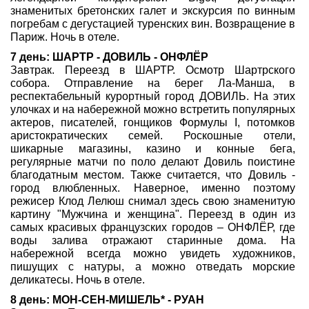
знаменитых бретонских галет и экскурсия по винным
погребам с дегустацией туренских вин. Возвращение в
Париж. Ночь в отеле.
7 день: ШАРТР - ДОВИЛЬ - ОНФЛЁР
Завтрак. Переезд в ШАРТР. Осмотр Шартрского
собора. Отправление на берег Ла-Манша, в
респектабельный курортный город ДОВИЛЬ. На этих
улочках и на набережной можно встретить популярных
актеров, писателей, гонщиков Формулы I, потомков
аристократических семей. Роскошные отели,
шикарные магазины, казино и конные бега,
регулярные матчи по поло делают Довиль поистине
благодатным местом. Также считается, что Довиль -
город влюбленных. Наверное, именно поэтому
режисер Клод Лелюш снимал здесь свою знаменитую
картину "Мужчина и женщина". Переезд в один из
самых красивых французских городов – ОНФЛЁР, где
воды залива отражают старинные дома. На
набережной всегда можно увидеть художников,
пишущих с натуры, а можно отведать морские
деликатесы. Ночь в отеле.
8 день: МОН-СЕН-МИШЕЛЬ* - РУАН