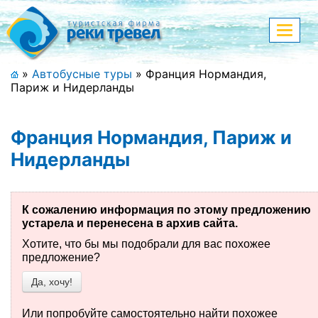
Меню
Показа
меню
+7 (911) 182-44-68
»
Автобусные туры
»
Франция Нормандия,
Париж и Нидерланды
Адрес офиса, контакты
Полная версия сайта
Франция Нормандия, Париж и
Нидерланды
Главная
К сожалению информация по этому предложению
Спецпредложения
устарела и перенесена в архив сайта.
Хотите, что бы мы подобрали для вас похожее
Праздничные туры
предложение?
Да, хочу!
Страны и направления
Поиск тура
Или попробуйте самостоятельно найти похожее