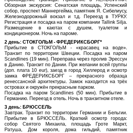
Обзорная экскурсия: Сенатская площадь, Успенский
собор, проспект Маннергейма, памятник Я. Сибелиусу,
Железнодорожный вокзал и т.д. Переезд в ТУРКУ.
Регистрация и посадка на паром компании Tallink Silja.
Размещение в каютах с душем, туалетом и
кондиционером. Ночь на пароме.
2 день: СТОКГОЛЬМ - ФРЕДЕРИКСБОРГ*
Прибытие в СТОКГОЛЬМ - «красавец на воде».
Транзит по территории Швеции. Посадка на паром
Scandlines (19 мин). Переправа через пролив Эрессун
в Данию. Транзит по Дании. При желании всей группы
(доп. плата 10 еur), заезд в город Хиллерод и осмотр
замка ФРЕДЕРИКСБОРГ – прекрасного образца
ренессансной архитектуры. Замок находится на трёх
островах и окружён прекрасным парком.
Посадка на паром Scandlines (50 мин). Прибытие в
Германию. Переезд в отель. Ночь в транзитном отеле.
3 день: БРЮССЕЛЬ
Завтрак. Транзит по территории Германии и Бельгии.
Прибытие в БРЮССЕЛЬ. Краткий осмотр города:
собор Святого Михаила, площадь Гроте Маркт,
Ратуша, Дом короля, дома гильдий, памятник