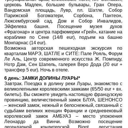
церковь Мадлен, большие бульвары, Гран Опера,
Вандомская площадь, Лувр, пл. Шатле, Собор
Парижской Богоматери, Сорбона, Пантеон,
Люксембургский сад, Дом и Собор Инвалидов,
Эйфелева башня. Посещение музея духов
«Фрагонар» и центра парфюмерии «Грей», катание на
кораблике по Сене (14/8 eur), подъем на башню
Монпарнас (14 eur).
Возможна авторская пешеходная экскурсия по
кварталам МАРЭ, ШАТЛЕ и СИТЕ: Пале Рояль, Форум
Ле Аль, Центр современного искусства Ж. Помпиду,
Нотр Дам, Сен Шапель, галерея Веро Дода (20 eur +
трансфер 5 eur). Ночь в отеле.
6 день: ЗАМКИ ДОЛИНЫ ЛУАРЫ*
Завтрак. Поездка в долину реки Луары, знакомство с
великолепными королевскими замками (65/50 eur + вх.
билеты). Вы сможете увидеть настоящую французскую
провинцию, величественный замок БЛУА, ШЕНОНСО
– женский замок, нежный и белоснежный, связанный с
судьбами великих женщин Франции и средневековый
королевский замок АМБУАЗ – место упокоения
Леонардо да Винчи. Возможно посещение
легендарной кондитерской Bigot, дегустация