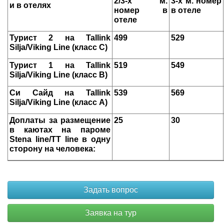
2/3-х м.
3-х м. номер
и в отелях
номер в
в отеле
отеле
Турист 2 на Tallink
499
529
Silja/Viking Line (класс С)
Турист 1 на Tallink
519
549
Silja/Viking Line (класс В)
Си Сайд на Tallink
539
569
Silja/Viking Line (класс А)
Доплаты за размещение
25
30
в каютах на пароме
Stena line/TT line в одну
сторону на человека: