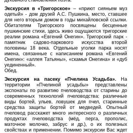
Экскурсия в «Тригорское»
– «приют сияньем муз
одетый» - дом друзей А.С. Пушкина, место, ставшее
для него вторым домом в годы михайловской ссылки.
Обитателям Тригорского посвящены бесценные
пушкинские стихи, здесь живо ощущаются тригорские
реалии романа «Евгений Онегин». Тригорский парк -
памятник садово-паркового искусства второй
половины 18 века. Отдельные уголки парка носят
имена, связанные с написанием романа «Евгений
Онегин»: «аллея Татьяны», «скамья Онегина» и «дуб
уединенный».
Обед.
Экскурсия на пасеку «Пчелина Усадьба».
На
территории «Пчелиной усадьбы» представлены
экспонаты по развитию пчеловодства от старины до
современных технологий пчеловодства: различные
виды бортей, ульев, ловушек для пчел, старинные
средства защиты бортей от медведей. Опытный
пчеловод расскажет много интересного о различных
продуктах пчеловодства (мёд, перга, прополис,
маточное молочко, забрус и др.), о их полезных
свойствах и применении. Помимо экскурсии Вас ждет