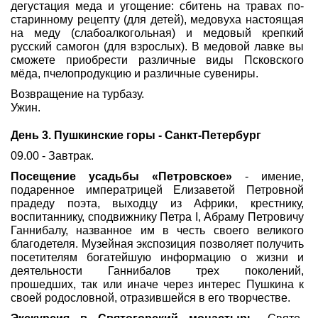
дегустация меда и угощение: сбитень на травах по-
старинному рецепту (для детей), медовуха настоящая
на меду (слабоалкогольная) и медовый крепкий
русский самогон (для взрослых). В медовой лавке вы
сможете приобрести различные виды Псковского
мёда, пчелопродукцию и различные сувениры.
Возвращение на турбазу.
Ужин.
День 3. Пушкинские горы - Санкт-Петербург
09.00 - Завтрак.
Посещение усадьбы «Петровское»
- имение,
подаренное императрицей Елизаветой Петровной
прадеду поэта, выходцу из Африки, крестнику,
воспитаннику, сподвижнику Петра I, Абраму Петровичу
Ганнибалу, названное им в честь своего великого
благодетеля. Музейная экспозиция позволяет получить
посетителям богатейшую информацию о жизни и
деятельности Ганнибалов трех поколений,
прошедших, так или иначе через интерес Пушкина к
своей родословной, отразившейся в его творчестве.