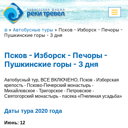
Меню
Показа
меню
+7 (911) 182-44-68
»
Автобусные туры
»
Псков - Изборск - Печоры -
Пушкинские горы - 3 дня
Адрес офиса, контакты
Полная версия сайта
Псков - Изборск - Печоры -
Пушкинские горы - 3 дня
Главная
Автобусный тур, ВСЕ ВКЛЮЧЕНО, Псков - Изборская
крепость - Псково-Печерский монастырь -
Спецпредложения
Михайловское - Тригорское - Петровское -
Святогорский монастырь - пасека «Пчелиная усадьба»
Праздничные туры
Даты тура 2020 года
Страны и направления
Июнь: 12
Поиск тура