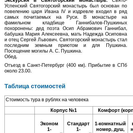
Экскурсия в Святогорский монастырь.
Свято-
Успенский Святогорский монастырь был основан по
повелению царя Ивана IV и издревле входил в ряд
самых почитаемых на Руси. В монастыре на
фамильном кладбище Ганнибалов-Пушкиных
похоронены: дед поэта Осип Абрамович Ганнибал,
бабушка Мария Алексеевна, мать Надежда Осиповна
и отец Сергей Львович. Святогорский монастырь стал
последним земным приютом и для Пушкина.
Посещение могилы А. С. Пушкина.
Обед.
Отъезд в Санкт-Петербург (400 км). Прибытие в СПб
около 23.00.
Таблица стоимостей
Стоимость тура в рублях на человека
Корпус №1
Комфорт (корп
Эконом
Стандарт
1-комнатный
1-
1-
номер, душ,