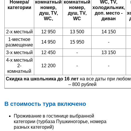
Номера/
комнатный
комнатный
WC, TV,
категории
номер,
номер,
холодильник,
душ, TV,
душ, TV,
доп. место -
х
WC,
WC
диван
2-х местный
12 950
13 500
14 150
1-местное
14 950
15 950
-
размещение
3-х местный
12 450
-
13 150
4-х местный
2-
12 200
-
-
комнатный
Скидка на школьника до 16 лет
на все даты при любо
– 800 рублей
В стоимость тура включено
Проживание в гостинице выбранной
категории (турбаза Пушкиногорье, номера
разных категорий)