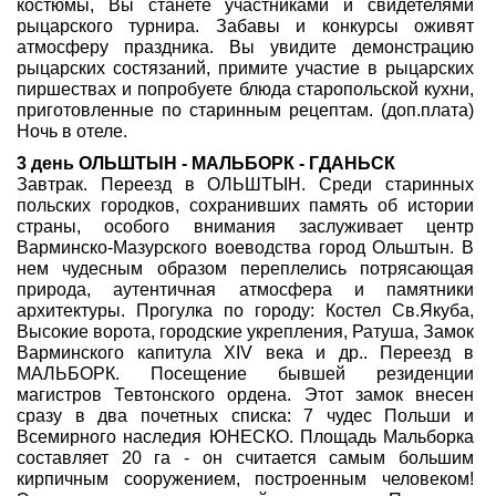
костюмы, Вы станете участниками и свидетелями
рыцарского турнира. Забавы и конкурсы оживят
атмосферу праздника. Вы увидите демонстрацию
рыцарских состязаний, примите участие в рыцарских
пиршествах и попробуете блюда старопольской кухни,
приготовленные по старинным рецептам. (доп.плата)
Ночь в отеле.
3 день ОЛЬШТЫН - МАЛЬБОРК - ГДАНЬСК
Завтрак. Переезд в ОЛЬШТЫН. Среди старинных
польских городков, сохранивших память об истории
страны, особого внимания заслуживает центр
Варминско-Мазурского воеводства город Ольштын. В
нем чудесным образом переплелись потрясающая
природа, аутентичная атмосфера и памятники
архитектуры. Прогулка по городу: Костел Св.Якуба,
Высокие ворота, городские укрепления, Ратуша, Замок
Варминского капитула XIV века и др.. Переезд в
МАЛЬБОРК. Посещение бывшей резиденции
магистров Тевтонского ордена. Этот замок внесен
сразу в два почетных списка: 7 чудес Польши и
Всемирного наследия ЮНЕСКО. Площадь Мальборка
составляет 20 га - он считается самым большим
кирпичным сооружением, построенным человеком!