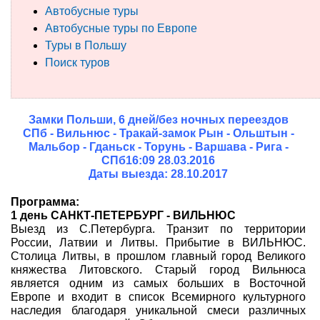
Автобусные туры
Туры по России
Автобусные туры по Европе
Туры в Польшу
Автобусные туры
Поиск туров
Круизы
Туры на пароме
Замки Польши, 6 дней/без ночных переездов
СПб - Вильнюс - Тракай-замок Рын - Ольштын -
Мальбор - Гданьск - Торунь - Варшава - Рига -
Авиабилеты
СПб16:09 28.03.2016
Даты выезда: 28.10.2017
Туристическая страховка
Программа:
Услуги
1 день САНКТ-ПЕТЕРБУРГ - ВИЛЬНЮС
Выезд из С.Петербурга. Транзит по территории
О компании
России, Латвии и Литвы. Прибытие в ВИЛЬНЮС.
Столица Литвы, в прошлом главный город Великого
княжества Литовского. Старый город Вильнюса
Отзывы
является одним из самых больших в Восточной
Европе и входит в список Всемирного культурного
наследия благодаря уникальной смеси различных