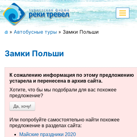
Меню
Показа
меню
+7 (911) 182-44-68
»
Автобусные туры
»
Замки Польши
Адрес офиса, контакты
Замки Польши
Полная версия сайта
К сожалению информация по этому предложению
устарела и перенесена в архив сайта.
Главная
Хотите, что бы мы подобрали для вас похожее
Спецпредложения
предложение?
Да, хочу!
Праздничные туры
Или попробуйте самостоятельно найти похожее
Страны и направления
предложение в разделах сайта:
Майские праздники 2020
Поиск тура