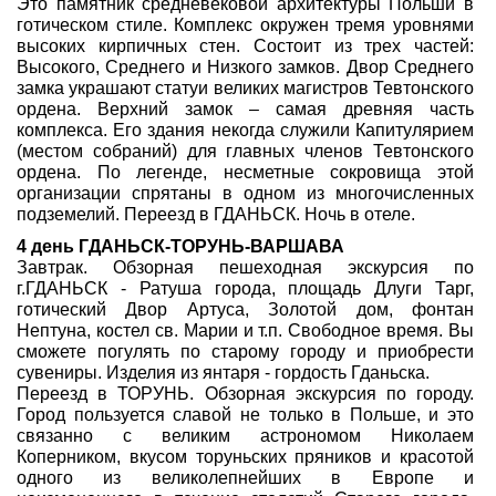
Это памятник средневековой архитектуры Польши в
готическом стиле. Комплекс окружен тремя уровнями
высоких кирпичных стен. Состоит из трех частей:
Высокого, Среднего и Низкого замков. Двор Среднего
замка украшают статуи великих магистров Тевтонского
ордена. Верхний замок – самая древняя часть
комплекса. Его здания некогда служили Капитулярием
(местом собраний) для главных членов Тевтонского
ордена. По легенде, несметные сокровища этой
организации спрятаны в одном из многочисленных
подземелий. Переезд в ГДАНЬСК. Ночь в отеле.
4 день ГДАНЬСК-ТОРУНЬ-ВАРШАВА
Завтрак. Обзорная пешеходная экскурсия по
г.ГДАНЬСК - Ратуша города, площадь Длуги Тарг,
готический Двор Артуса, Золотой дом, фонтан
Нептуна, костел св. Марии и т.п. Свободное время. Вы
сможете погулять по старому городу и приобрести
сувениры. Изделия из янтаря - гордость Гданьска.
Переезд в ТОРУНЬ. Обзорная экскурсия по городу.
Город пользуется славой не только в Польше, и это
связанно с великим астрономом Николаем
Коперником, вкусом торуньских пряников и красотой
одного из великолепнейших в Европе и