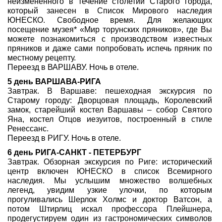
неизмененного в течение столетий Старого города,
который занесен в Список Мирового наследия
ЮНЕСКО. Свободное время. Для желающих
посещение музея* «Мир торунских пряников», где Вы
можете познакомиться с производством известных
пряников и даже сами попробовать испечь пряник по
местному рецепту.
Переезд в ВАРШАВУ. Ночь в отеле.
5 день ВАРШАВА-РИГА
Завтрак. В Варшаве: пешеходная экскурсия по
Старому городу: Дворцовая площадь, Королевский
замок, старейший костел Варшавы – собор Святого
Яна, костел Отцов иезуитов, построенный в стиле
Ренессанс.
Переезд в РИГУ. Ночь в отеле.
6 день РИГА-САНКТ - ПЕТЕРБУРГ
Завтрак. Обзорная экскурсия по Риге: исторический
центр включен ЮНЕСКО в список Всемирного
наследия. Мы услышим множество волшебных
легенд, увидим узкие улочки, по которым
прогуливались Шерлок Холмс и доктор Ватсон, а
потом Штирлиц искал профессора Плейшнера,
продегустируем один из гастрономических символов