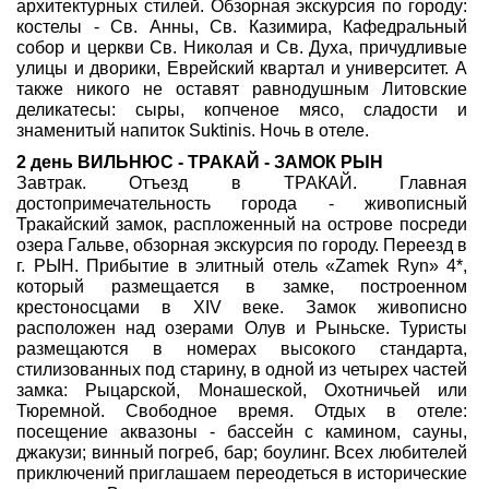
архитектурных стилей. Обзорная экскурсия по городу:
костелы - Св. Анны, Св. Казимира, Кафедральный
собор и церкви Св. Николая и Св. Духа, причудливые
улицы и дворики, Еврейский квартал и университет. А
также никого не оставят равнодушным Литовские
деликатесы: сыры, копченое мясо, сладости и
знаменитый напиток Suktinis. Ночь в отеле.
2 день ВИЛЬНЮС - ТРАКАЙ - ЗАМОК РЫН
Завтрак. Отъезд в ТРАКАЙ. Главная
достопримечательность города - живописный
Тракайский замок, распложенный на острове посреди
озера Гальве, обзорная экскурсия по городу. Переезд в
г. РЫН. Прибытие в элитный отель «Zamek Ryn» 4*,
который размещается в замке, построенном
крестоносцами в XIV веке. Замок живописно
расположен над озерами Олув и Рыньске. Туристы
размещаются в номерах высокого стандарта,
стилизованных под старину, в одной из четырех частей
замка: Рыцарской, Монашеской, Охотничьей или
Тюремной. Свободное время. Отдых в отеле:
посещение аквазоны - бассейн с камином, сауны,
джакузи; винный погреб, бар; боулинг. Всех любителей
приключений приглашаем переодеться в исторические