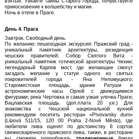
взятые. Узнайте тайны Старого города, почувствуйте
прикосновение к волшебству и магии.
Ночь в отеле в Праге.
День 4. Прага
Завтрак. Свободный день.
По желанию: пешеходная экскурсия: Пражский град -
уникальный памятник архитектуры, резиденция
чешских правителей; Собор Святого Вита -
уникальный памятник готической архитектуры Чехии;
легендарный Карлов мост, где желающие смогут
загадать желание у статуи одного из святых
покровителей города - Яна Непомуцкого;
Староместская площадь, здание Ратуши и
астрономические часы Орлой с движущимися
фигурами; река Чертовка и самая узкая улочка Праги;
Вацлавская площадь. (доп.плата 20 у.е.) Для
знакомства с Чешской национальной кухней
рекомендуем посетить ресторан «Pivovarsky dum»
(Lípová 511/15, 120 00 Praha 2-Nové Město), где
любители пива оценят по достоинству 8 сортов
свежесваренного пражского пива, также, в ресторане
вы сможете попробовать
традиционные
блюда