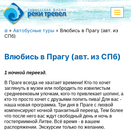
Меню
Показа
меню
+7 (911) 182-44-68
»
Автобусные туры
»
Влюбись в Прагу (авт. из
СПб)
Адрес офиса, контакты
Полная версия сайта
Влюбись в Прагу (авт. из СПб)
1 ночной переезд.
Главная
В Праге всегда не хватает времени! Кто-то хочет
заглянуть в музеи или побродить по извилистым
Спецпредложения
средневековым улочкам, кого-то привлекает шопинг, а
кто-то просто хочет с друзьями попить пива! Для вас -
Праздничные туры
наша новая программа. Три дня в Праге с лихвой
компенсируют ночной транзитный переезд. Тем более
что после него вас ждут свободный день и ночь в
Страны и направления
гостеприимной Литве. Всё время - в вашем
распоряжении. Экскурсии только по желанию.
Поиск тура