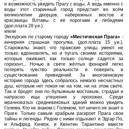
и возможность увидеть Прагу с воды. А ведь именно с
воды этот старинный город предстает во всём
великолепии дворцов, набережных мостов и
красавицы Влтавы с её порогами и лебедями
(доп.плата 28 у.е.)
и/или
Экскурсия по старому городу
«Мистическая Прага»
-
вечерняя страшная прогулка. (доп.плата 15 у.е.).
Старожилы знают, что пражские улицы умеют не
только вдохновлять, но и пугать своими историями,
которые оживают, как только солнце садится за
горизонт... Ночью в свете жёлтых фонарей легко
потерять чувство реальности и поверить в
существование привидений. За многовековую
историю города здесь собралось немало несчастных
душ, которым нет покоя ни на том, ни на этом свете.
Так и бродят они по булыжным мостовым, страдая и
напрасно ища утешения у прохожих. Среди
мрачноватых средневековых зданий можно увидеть
Голема. Кто не знаком с Големом, тот ничего не знает о
Праге. Только самым храбрым раскроет Прага свои
тайны и легенды. Рядом с ними отдыхают и Эдгар По,
и Альфред Хичкок, и Квентин Тарантино вместе