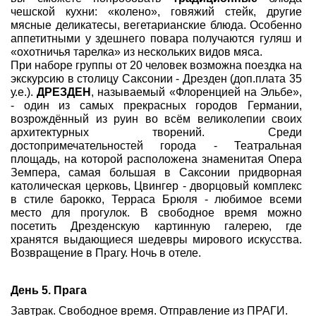
чешской кухни: «колено», говяжий стейк, другие
мясные деликатесы, вегетарианские блюда. Особенно
аппетитными у здешнего повара получаются гуляш и
«охотничья тарелка» из нескольких видов мяса.
При наборе группы от 20 человек возможна поездка на
экскурсию в столицу Саксонии - Дрезден (доп.плата 35
у.е.).
ДРЕЗДЕН
, называемый «Флоренцией на Эльбе»,
- один из самых прекрасных городов Германии,
возрождённый из руин во всём великолепии своих
архитектурных творений. Среди
достопримечательностей города - Театральная
площадь, на которой расположена знаменитая Опера
Земпера, самая большая в Саксонии придворная
католическая церковь, Цвингер - дворцовый комплекс
в стиле барокко, Терраса Брюля - любимое всеми
место для прогулок. В свободное время можно
посетить Дрезденскую картинную галерею, где
хранятся выдающиеся шедевры мирового искусства.
Возвращение в Прагу. Ночь в отеле.
День 5. Прага
Завтрак. Свободное время. Отправление из ПРАГИ.